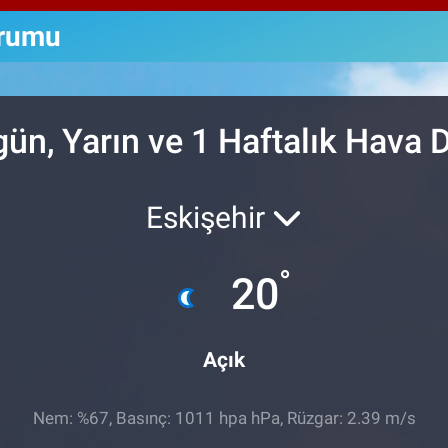
64,
GRA
urumu
650
BİS
13.
ün, Yarın ve 1 Haftalık Hava
Eskişehir
°
20
Açık
Nem: %67, Basınç: 1011 hpa hPa, Rüzgar: 2.39 m/s