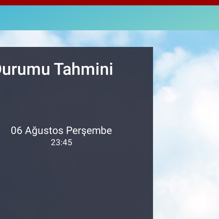
2143
%0
M ALTIN
0.87
%0.12
T100
799
%70
 Durumu Tahmini
06 Ağustos Perşembe
23:45