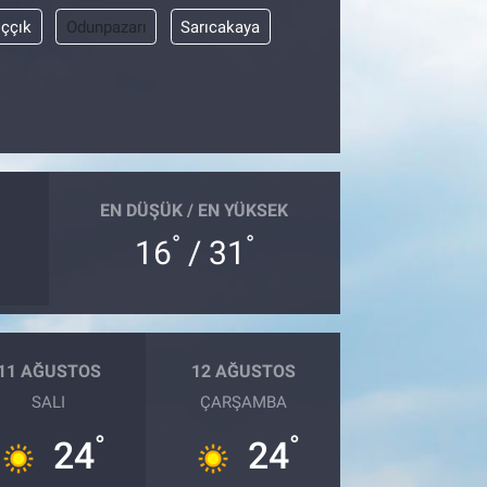
ıççık
Odunpazarı
Sarıcakaya
EN DÜŞÜK / EN YÜKSEK
°
°
16
/ 31
11 AĞUSTOS
12 AĞUSTOS
SALI
ÇARŞAMBA
°
°
24
24