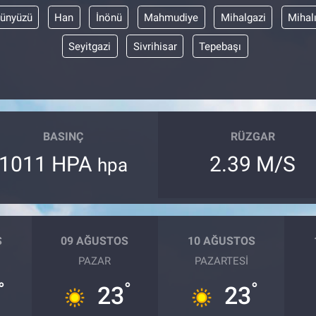
ünyüzü
Han
İnönü
Mahmudiye
Mihalgazi
Mihal
Seyitgazi
Sivrihisar
Tepebaşı
BASINÇ
RÜZGAR
1011 HPA
2.39 M/S
hpa
S
09 AĞUSTOS
10 AĞUSTOS
PAZAR
PAZARTESI
°
°
°
23
23