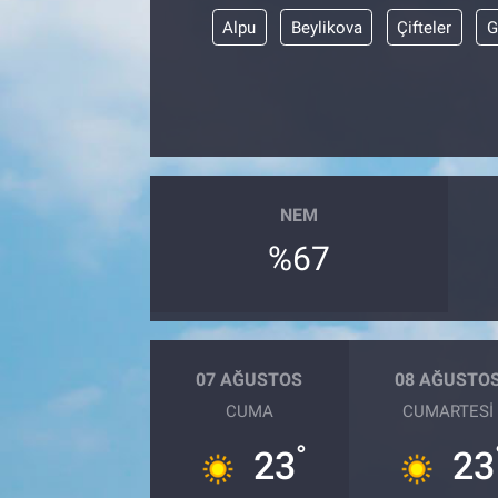
Alpu
Beylikova
Çifteler
G
NEM
%67
07 AĞUSTOS
08 AĞUSTO
CUMA
CUMARTESI
°
23
23