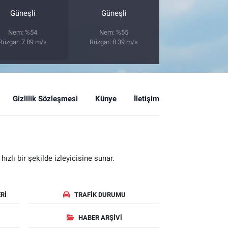
Güneşli
Güneşli
Nem: %54
Nem: %55
Rüzgar: 7.89 m/s
Rüzgar: 8.39 m/s
Gizlilik Sözleşmesi
Künye
İletişim
zlı bir şekilde izleyicisine sunar.
RI
TRAFIK DURUMU
HABER ARŞIVI