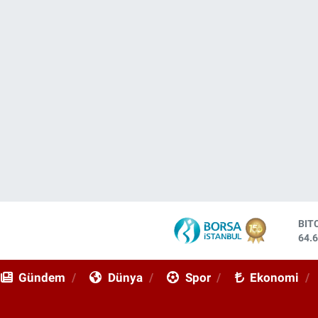
BIT
64.
DO
47,
Gündem
Dünya
Spor
Ekonomi
EU
55,
STE