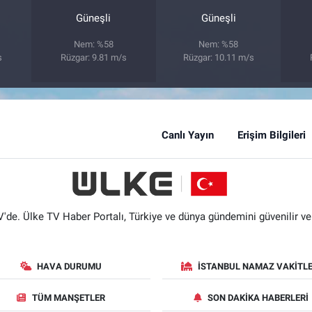
Güneşli
Güneşli
Nem: %58
Nem: %58
s
Rüzgar: 9.81 m/s
Rüzgar: 10.11 m/s
Canlı Yayın
Erişim Bilgileri
'de. Ülke TV Haber Portalı, Türkiye ve dünya gündemini güvenilir ve hı
HAVA DURUMU
İSTANBUL NAMAZ VAKITLE
TÜM MANŞETLER
SON DAKIKA HABERLERI