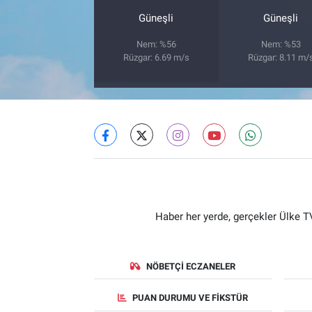
Güneşli
Güneşli
Nem: %56
Nem: %53
Rüzgar: 6.69 m/s
Rüzgar: 8.11 m/
Haber her yerde, gerçekler Ülke TV
NÖBETÇI ECZANELER
PUAN DURUMU VE FIKSTÜR