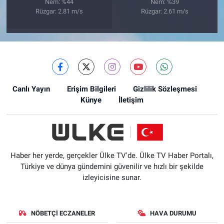
Nem: %44
Nem: %39
Rüzgar: 2.81 m/s
Rüzgar: 2.61 m/s
Canlı Yayın
Erişim Bilgileri
Gizlilik Sözleşmesi
Künye
İletişim
Haber her yerde, gerçekler Ülke TV'de. Ülke TV Haber Portalı,
Türkiye ve dünya gündemini güvenilir ve hızlı bir şekilde
izleyicisine sunar.
NÖBETÇI ECZANELER
HAVA DURUMU