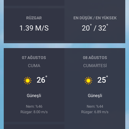
RÜZGAR
EN DÜŞÜK / EN YÜKSEK
°
°
1.39 M/S
20
/ 32
07 AĞUSTOS
08 AĞUSTOS
CUMA
CUMARTESI
°
°
26
25
Güneşli
Güneşli
Nem: %46
Nem: %44
Rüzgar: 8.00 m/s
Rüzgar: 6.89 m/s