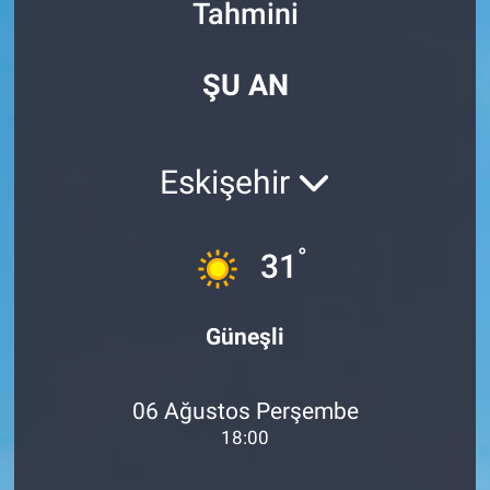
Tahmini
Özel Haberler
Dünya
Haber Arşivi
ŞU AN
Yazarlar
Medya
Özel Haberler
Eskişehir
Kadın
°
31
Erişim Bilgileri
Sağlık
Güneşli
Teknoloji
06 Ağustos Perşembe
Ramazan
18:00