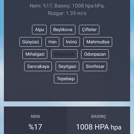
Nem: %17, Basınç: 1008 hpa hPa,
Rüzgar: 1.39 m/s
Alpu
Beylikova
Çifteler
Günyüzü
Han
İnönü
Mahmudiye
Mihalgazi
Mihalıççık
Odunpazarı
Sarıcakaya
Seyitgazi
Sivrihisar
Tepebaşı
NEM
BASINÇ
%17
1008 HPA
hpa