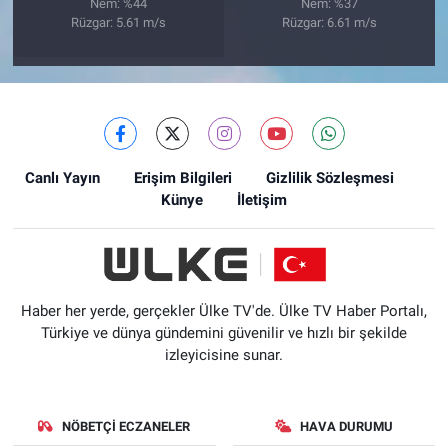
Nem: %44
Nem: %37
Rüzgar: 5.61 m/s
Rüzgar: 6.61 m/s
Canlı Yayın
Erişim Bilgileri
Gizlilik Sözleşmesi
Künye
İletişim
Haber her yerde, gerçekler Ülke TV'de. Ülke TV Haber Portalı,
Türkiye ve dünya gündemini güvenilir ve hızlı bir şekilde
izleyicisine sunar.
NÖBETÇI ECZANELER
HAVA DURUMU