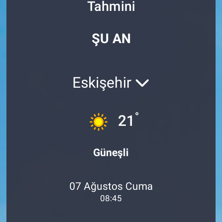
Tahmini
Özel Haberler
Dünya
Haber Arşivi
ŞU AN
Yazarlar
Medya
Özel Haberler
Eskişehir
Kadın
°
21
Erişim Bilgileri
Sağlık
Güneşli
Teknoloji
07 Ağustos Cuma
Ramazan
08:45