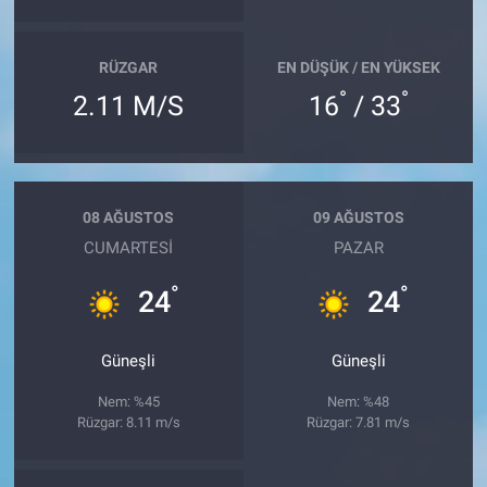
RÜZGAR
EN DÜŞÜK / EN YÜKSEK
°
°
2.11 M/S
16
/ 33
08 AĞUSTOS
09 AĞUSTOS
CUMARTESI
PAZAR
°
°
24
24
Güneşli
Güneşli
Nem: %45
Nem: %48
Rüzgar: 8.11 m/s
Rüzgar: 7.81 m/s