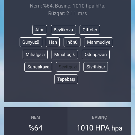
Nem: %64, Basınç: 1010 hpa hPa,
Rüzgar: 2.11 m/s
Alpu
Beylikova
Çifteler
Günyüzü
Han
İnönü
Mahmudiye
Mihalgazi
Mihalıççık
Odunpazarı
Sarıcakaya
Seyitgazi
Sivrihisar
Tepebaşı
NEM
BASINÇ
%64
1010 HPA
hpa