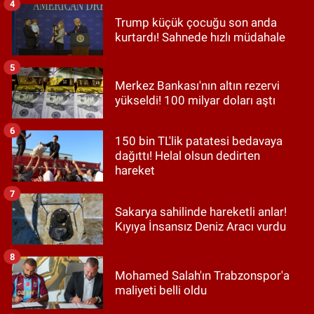
4
Trump küçük çocuğu son anda
kurtardı! Sahnede hızlı müdahale
5
Merkez Bankası'nın altın rezervi
yükseldi! 100 milyar doları aştı
6
150 bin TL'lik patatesi bedavaya
dağıttı! Helal olsun dedirten
hareket
7
Sakarya sahilinde hareketli anlar!
Kıyıya İnsansız Deniz Aracı vurdu
8
Mohamed Salah'ın Trabzonspor'a
maliyeti belli oldu