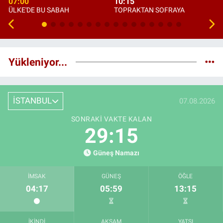
07:00
10:15
ÜLKE'DE BU SABAH
TOPRAKTAN SOFRAYA
Yükleniyor...
İSTANBUL
07.08.2026
SONRAKI VAKTE KALAN
29:14
Güneş Namazı
İMSAK
GÜNEŞ
ÖĞLE
04:17
05:59
13:15
İKINDI
AKŞAM
YATSI