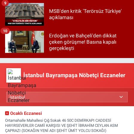
9
MSB'den kritik 'Terörsüz Türkiye'
açıklaması
10
Erdoğan ve Bahçeli'den dikkat
çeken görüşme! Basına kapalı
gerçekleşti
İstanbul Bayrampaşa Nöbetçi Eczaneler
Ocaklı Eczanesi
Ortamahalle Mahallesi Çığ Sokak 46 50C DEMİRKAPI CADDESİ
HAYIRSEVERLER CAMİİ KARŞISI VE ŞEHİT İBRAHİM CEYLAN ASM
ÇAPRAZI (SOKAĞIN YENİ ADI ŞEHİT ÜMİT YOLCU SOKAĞI)