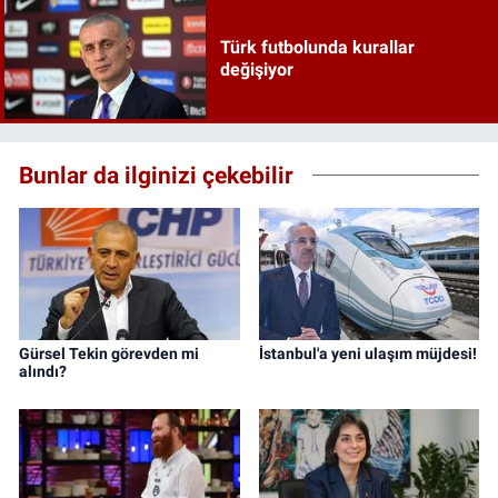
Türk futbolunda kurallar
değişiyor
Bunlar da ilginizi çekebilir
Gürsel Tekin görevden mi
İstanbul'a yeni ulaşım müjdesi!
alındı?