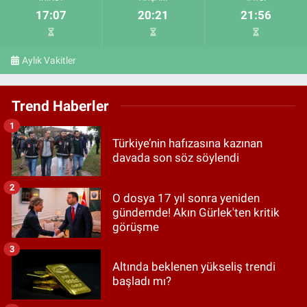
17:07
20:21
21:56
Aylık Vakitler
Trend Haberler
1
Türkiye’nin hafızasına kazınan
davada son söz söylendi
2
O dosya 17 yıl sonra yeniden
gündemde! Akın Gürlek'ten kritik
görüşme
3
Altında beklenen yükseliş trendi
başladı mı?