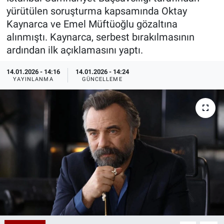
yürütülen soruşturma kapsamında Oktay
Özel Haberler
Dünya
Haber Arşivi
Kaynarca ve Emel Müftüoğlu gözaltına
alınmıştı. Kaynarca, serbest bırakılmasının
Yazarlar
Medya
ardından ilk açıklamasını yaptı.
Özel Haberler
14.01.2026 - 14:16
14.01.2026 - 14:24
YAYINLANMA
GÜNCELLEME
Kadın
Erişim Bilgileri
Sağlık
Teknoloji
Ramazan