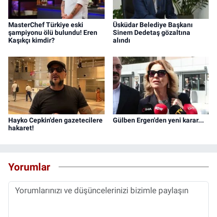
MasterChef Türkiye eski
Üsküdar Belediye Başkanı
şampiyonu ölü bulundu! Eren
Sinem Dedetaş gözaltına
Kaşıkçı kimdir?
alındı
Hayko Cepkin'den gazetecilere
Gülben Ergen'den yeni karar...
hakaret!
Yorumlar