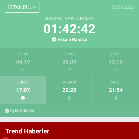
İSTANBUL
08.08.2026
SONRAKI VAKTE KALAN
01:42:41
Akşam Namazı
İMSAK
GÜNEŞ
ÖĞLE
04:19
06:00
13:15
İKINDI
AKŞAM
YATSI
17:07
20:20
21:54
Aylık Vakitler
Trend Haberler