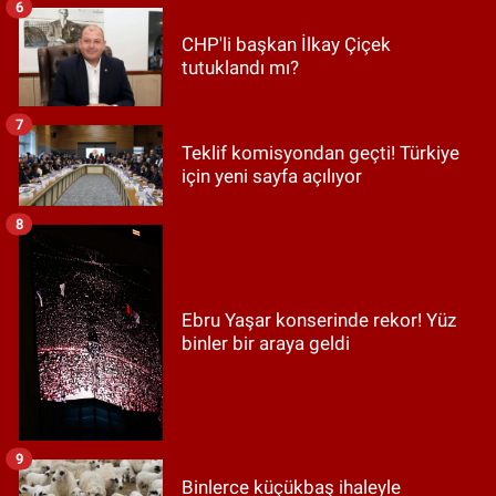
6
CHP'li başkan İlkay Çiçek
tutuklandı mı?
7
Teklif komisyondan geçti! Türkiye
için yeni sayfa açılıyor
8
Ebru Yaşar konserinde rekor! Yüz
binler bir araya geldi
9
Binlerce küçükbaş ihaleyle