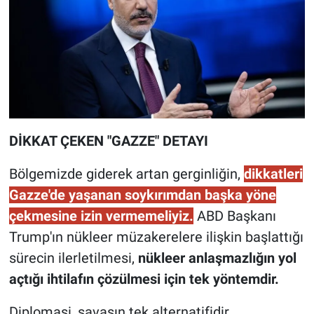
DİKKAT ÇEKEN "GAZZE" DETAYI
Bölgemizde giderek artan gerginliğin,
dikkatleri
Gazze'de yaşanan soykırımdan başka yöne
çekmesine izin vermemeliyiz.
ABD Başkanı
Trump'ın nükleer müzakerelere ilişkin başlattığı
sürecin ilerletilmesi,
nükleer anlaşmazlığın yol
açtığı ihtilafın çözülmesi için tek yöntemdir.
Diplomasi, savaşın tek alternatifidir.