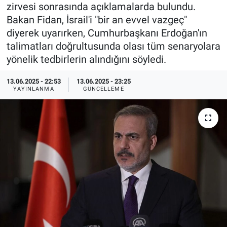
zirvesi sonrasında açıklamalarda bulundu.
Özel Haberler
Dünya
Haber Arşivi
Bakan Fidan, İsrail'i "bir an evvel vazgeç"
diyerek uyarırken, Cumhurbaşkanı Erdoğan'ın
Yazarlar
Medya
talimatları doğrultusunda olası tüm senaryolara
yönelik tedbirlerin alındığını söyledi.
Özel Haberler
13.06.2025 - 22:53
13.06.2025 - 23:25
YAYINLANMA
GÜNCELLEME
Kadın
Erişim Bilgileri
Sağlık
Teknoloji
Ramazan