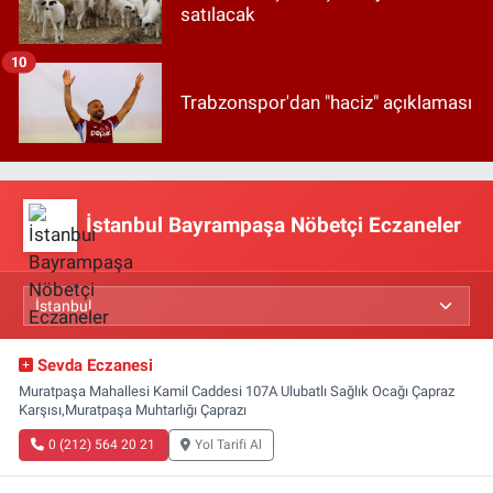
satılacak
10
Trabzonspor'dan "haciz" açıklaması
İstanbul Bayrampaşa Nöbetçi Eczaneler
Sevda Eczanesi
Muratpaşa Mahallesi Kamil Caddesi 107A Ulubatlı Sağlık Ocağı Çapraz
Karşısı,Muratpaşa Muhtarlığı Çaprazı
0 (212) 564 20 21
Yol Tarifi Al