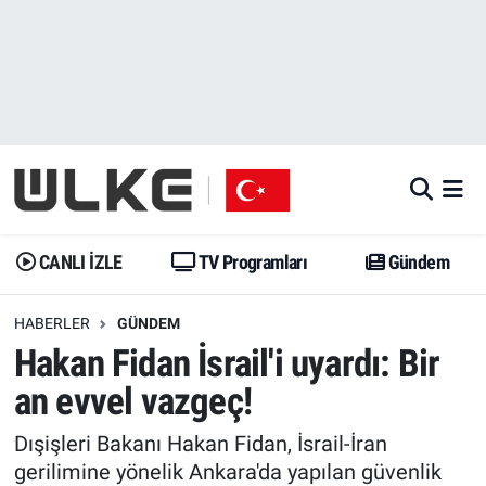
CANLI İZLE
CANLI YAYIN
Nöbetçi Eczaneler
TV Programları
TV Programları
Hava Durumu
Gündem
Gündem
İstanbul Namaz Vakitleri
Dünya
Trend
Trafik Durumu
CANLI İZLE
TV Programları
Gündem
Spor
Yaşam
Süper Lig Puan Durumu ve Fikstür
HABERLER
GÜNDEM
Hakan Fidan İsrail'i uyardı: Bir
Erişim Bilgileri
Erişim Bilgileri
Erişim Bilgileri
an evvel vazgeç!
Ekonomi
Spor
Tüm Manşetler
Dışişleri Bakanı Hakan Fidan, İsrail-İran
Trend
Ekonomi
Son Dakika Haberleri
gerilimine yönelik Ankara'da yapılan güvenlik