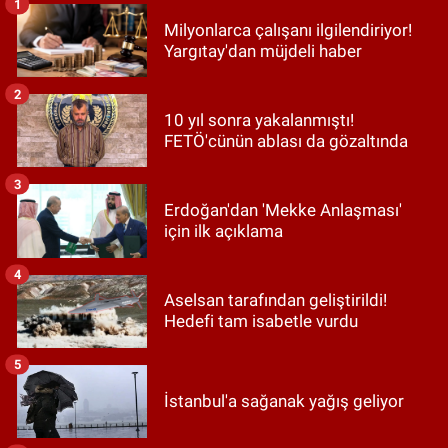
1
Milyonlarca çalışanı ilgilendiriyor!
Yargıtay'dan müjdeli haber
2
10 yıl sonra yakalanmıştı!
FETÖ'cünün ablası da gözaltında
3
Erdoğan'dan 'Mekke Anlaşması'
için ilk açıklama
4
Aselsan tarafından geliştirildi!
Hedefi tam isabetle vurdu
5
İstanbul'a sağanak yağış geliyor