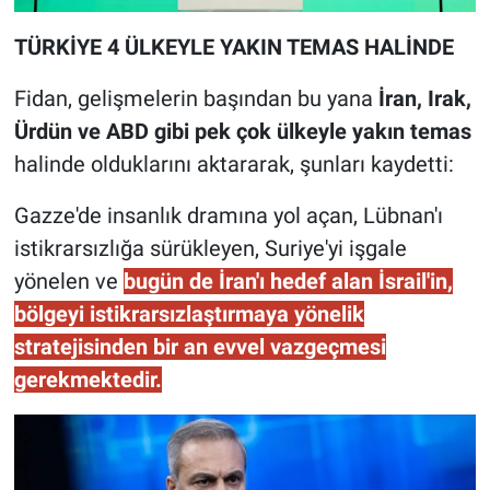
TÜRKİYE 4 ÜLKEYLE YAKIN TEMAS HALİNDE
Fidan, gelişmelerin başından bu yana
İran, Irak,
Ürdün ve ABD gibi pek çok ülkeyle yakın temas
halinde olduklarını aktararak, şunları kaydetti:
Gazze'de insanlık dramına yol açan, Lübnan'ı
istikrarsızlığa sürükleyen, Suriye'yi işgale
yönelen ve
bugün de İran'ı hedef alan İsrail'in,
bölgeyi istikrarsızlaştırmaya yönelik
stratejisinden bir an evvel vazgeçmesi
gerekmektedir.