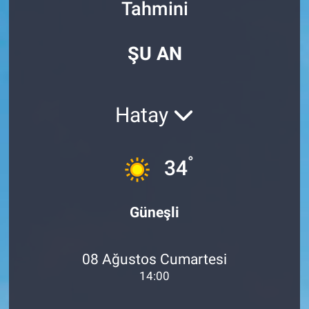
Tahmini
Özel Haberler
Dünya
Haber Arşivi
ŞU AN
Yazarlar
Medya
Özel Haberler
Hatay
Kadın
°
34
Erişim Bilgileri
Sağlık
Güneşli
Teknoloji
08 Ağustos Cumartesi
Ramazan
14:00