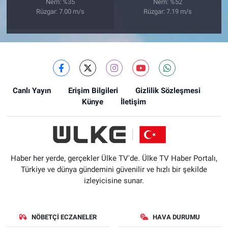
Nem: %35
Nem: %52
Rüzgar: 7.00 m/s
Rüzgar: 7.19 m/s
Canlı Yayın
Erişim Bilgileri
Gizlilik Sözleşmesi
Künye
İletişim
Haber her yerde, gerçekler Ülke TV'de. Ülke TV Haber Portalı,
Türkiye ve dünya gündemini güvenilir ve hızlı bir şekilde
izleyicisine sunar.
NÖBETÇI ECZANELER
HAVA DURUMU