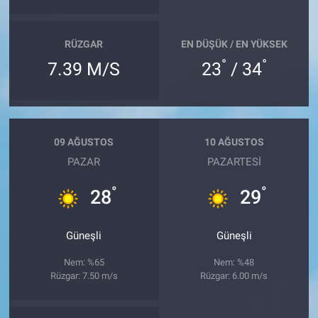
RÜZGAR
EN DÜŞÜK / EN YÜKSEK
°
°
7.39 M/S
23
/ 34
09 AĞUSTOS
10 AĞUSTOS
PAZAR
PAZARTESI
°
°
28
29
Güneşli
Güneşli
Nem: %65
Nem: %48
Rüzgar: 7.50 m/s
Rüzgar: 6.00 m/s