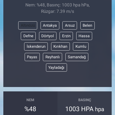
Nem: %48, Basınç: 1003 hpa hPa,
Rüzgar: 7.39 m/s
Altınözü
Antakya
Arsuz
Belen
Defne
Dörtyol
Erzin
Hassa
İskenderun
Kırıkhan
Kumlu
Payas
Reyhanlı
Samandağ
Yayladağı
NEM
BASINÇ
%48
1003 HPA
hpa