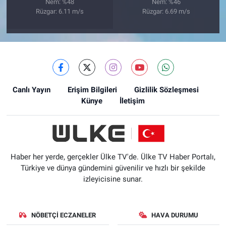
Nem: %48
Nem: %46
Rüzgar: 6.11 m/s
Rüzgar: 6.69 m/s
Canlı Yayın
Erişim Bilgileri
Gizlilik Sözleşmesi
Künye
İletişim
Haber her yerde, gerçekler Ülke TV'de. Ülke TV Haber Portalı,
Türkiye ve dünya gündemini güvenilir ve hızlı bir şekilde
izleyicisine sunar.
NÖBETÇI ECZANELER
HAVA DURUMU