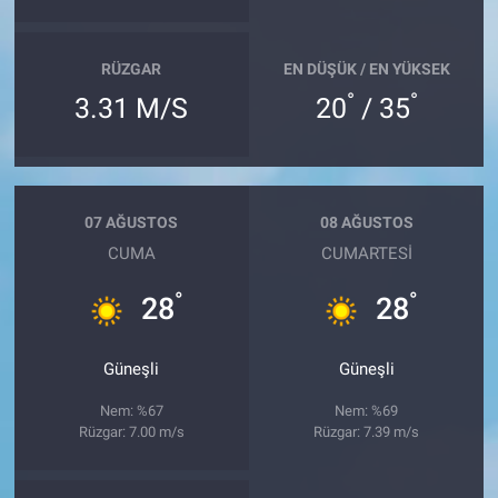
RÜZGAR
EN DÜŞÜK / EN YÜKSEK
°
°
3.31 M/S
20
/ 35
07 AĞUSTOS
08 AĞUSTOS
CUMA
CUMARTESI
°
°
28
28
Güneşli
Güneşli
Nem: %67
Nem: %69
Rüzgar: 7.00 m/s
Rüzgar: 7.39 m/s