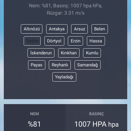
Nem: %81, Basınç: 1007 hpa hPa,
Rüzgar: 3.31 m/s
Altınözü
Antakya
Arsuz
Belen
Defne
Dörtyol
Erzin
Hassa
İskenderun
Kırıkhan
Kumlu
Payas
Reyhanlı
Samandağ
Yayladağı
NEM
BASINÇ
%81
1007 HPA
hpa