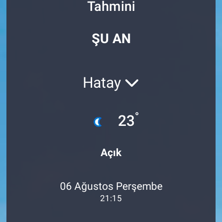
Tahmini
Özel Haberler
Dünya
Haber Arşivi
ŞU AN
Yazarlar
Medya
Özel Haberler
Hatay
Kadın
°
23
Erişim Bilgileri
Sağlık
Açık
Teknoloji
06 Ağustos Perşembe
Ramazan
21:15