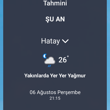
Tahmini
Özel Haberler
Dünya
Haber Arşivi
ŞU AN
Yazarlar
Medya
Özel Haberler
Hatay
Kadın
°
26
Erişim Bilgileri
Sağlık
Yakınlarda Yer Yer Yağmur
Teknoloji
06 Ağustos Perşembe
Ramazan
21:15