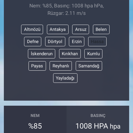
Nem: %85, Basınç: 1008 hpa hPa,
Rüzgar: 2.11 m/s
Altınözü
Antakya
Arsuz
Belen
Defne
Dörtyol
Erzin
Hassa
İskenderun
Kırıkhan
Kumlu
Payas
Reyhanlı
Samandağ
Yayladağı
NEM
BASINÇ
%85
1008 HPA
hpa