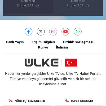
Nem: %68
Nem: %62
Rüzgar: 3.11 m/s
Rüzgar: 3.69 m/s
Canlı Yayın
Erişim Bilgileri
Gizlilik Sözleşmesi
Künye
İletişim
Haber her yerde, gerçekler Ülke TV'de. Ülke TV Haber Portalı,
Türkiye ve dünya gündemini güvenilir ve hızlı bir şekilde
izleyicisine sunar.
NÖBETÇI ECZANELER
HAVA DURUMU