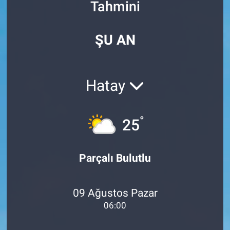
Tahmini
Özel Haberler
Dünya
Haber Arşivi
ŞU AN
Yazarlar
Medya
Özel Haberler
Hatay
Kadın
°
25
Erişim Bilgileri
Sağlık
Parçalı Bulutlu
Teknoloji
09 Ağustos Pazar
Ramazan
06:00