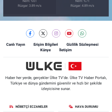
Nem: %61
Nem: %71
Rüzgar: 3.89 m/s
Rüzgar: 4.89 m/s
Canlı Yayın
Erişim Bilgileri
Gizlilik Sözleşmesi
Künye
İletişim
Haber her yerde, gerçekler Ülke TV'de. Ülke TV Haber Portalı,
Türkiye ve dünya gündemini güvenilir ve hızlı bir şekilde
izleyicisine sunar.
NÖBETÇI ECZANELER
HAVA DURUMU