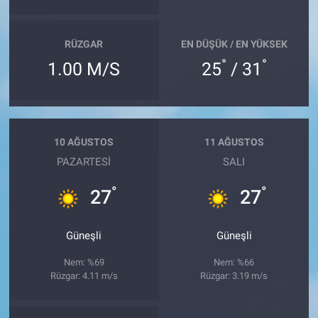
RÜZGAR
EN DÜŞÜK / EN YÜKSEK
°
°
1.00 M/S
25
/ 31
10 AĞUSTOS
11 AĞUSTOS
PAZARTESI
SALI
°
°
27
27
Güneşli
Güneşli
Nem: %69
Nem: %66
Rüzgar: 4.11 m/s
Rüzgar: 3.19 m/s