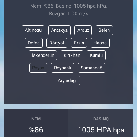
Nem: %86, Basınç: 1005 hpa hPa,
Rüzgar: 1.00 m/s
Altınözü
Antakya
Arsuz
Belen
Defne
Dörtyol
Erzin
Hassa
İskenderun
Kırıkhan
Kumlu
Payas
Reyhanlı
Samandağ
Yayladağı
NEM
BASINÇ
%86
1005 HPA
hpa