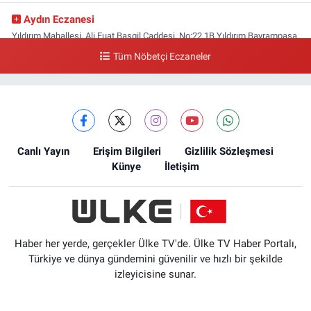
Aydın Eczanesi
Yıldırım Mahallesi, Ali Fuat Başgil Caddesi, No:22 1B Yıldırım Bayrampaşa
İstanbul
Tüm Nöbetçi Eczaneler
0 (212) 618 00 51
Yol Tarifi Al
Canlı Yayın
Erişim Bilgileri
Gizlilik Sözleşmesi
Künye
İletişim
Haber her yerde, gerçekler Ülke TV'de. Ülke TV Haber Portalı,
Türkiye ve dünya gündemini güvenilir ve hızlı bir şekilde
izleyicisine sunar.