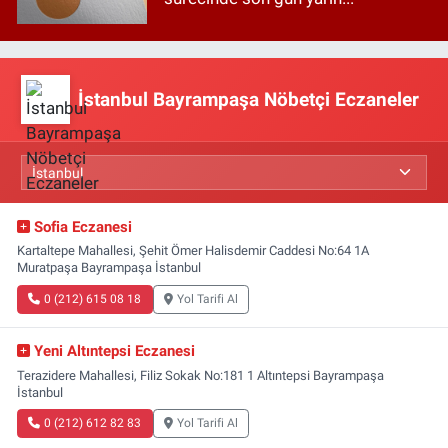
İstanbul Bayrampaşa Nöbetçi Eczaneler
Sofia Eczanesi
Kartaltepe Mahallesi, Şehit Ömer Halisdemir Caddesi No:64 1A
Muratpaşa Bayrampaşa İstanbul
0 (212) 615 08 18
Yol Tarifi Al
Yeni Altıntepsi Eczanesi
Terazidere Mahallesi, Filiz Sokak No:181 1 Altıntepsi Bayrampaşa
İstanbul
0 (212) 612 82 83
Yol Tarifi Al