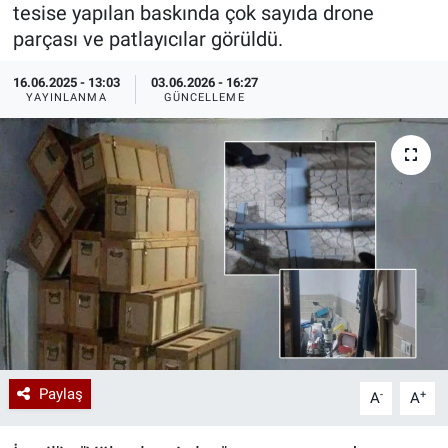
tesise yapılan baskında çok sayıda drone
Özel Haberler
Dünya
Haber Arşivi
parçası ve patlayıcılar görüldü.
16.06.2025 - 13:03
03.06.2026 - 16:27
Yazarlar
Medya
YAYINLANMA
GÜNCELLEME
Özel Haberler
Kadın
Erişim Bilgileri
Sağlık
Teknoloji
Ramazan
Paylaş
-
+
A
A