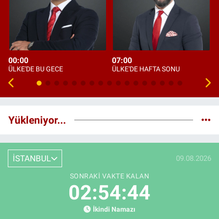
00:00
07:00
ÜLKE'DE BU GECE
ÜLKE'DE HAFTA SONU
Yükleniyor...
İSTANBUL
09.08.2026
SONRAKI VAKTE KALAN
02:54:43
İkindi Namazı