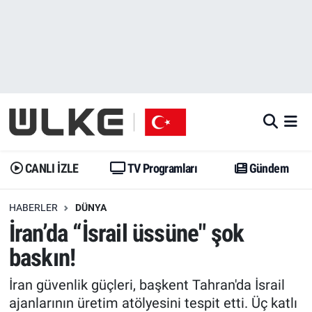
CANLI İZLE
CANLI YAYIN
Nöbetçi Eczaneler
TV Programları
TV Programları
Hava Durumu
Gündem
Gündem
İstanbul Namaz Vakitleri
Dünya
Trend
Trafik Durumu
CANLI İZLE
TV Programları
Gündem
Spor
Yaşam
Süper Lig Puan Durumu ve Fikstür
HABERLER
DÜNYA
İran’da “İsrail üssüne" şok
Erişim Bilgileri
Erişim Bilgileri
Erişim Bilgileri
baskın!
Ekonomi
Spor
Tüm Manşetler
İran güvenlik güçleri, başkent Tahran'da İsrail
Trend
Ekonomi
Son Dakika Haberleri
ajanlarının üretim atölyesini tespit etti. Üç katlı