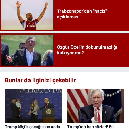
Trabzonspor'dan "haciz"
açıklaması
Özgür Özel'in dokunulmazlığı
kalkıyor mu?
Bunlar da ilginizi çekebilir
Trump küçük çocuğu son anda
Trump'tan İran sözleri! En