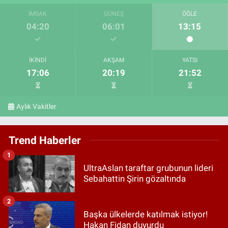
İMSAK
GÜNEŞ
ÖĞLE
04:20
06:01
13:15
İKINDI
AKŞAM
YATSI
17:06
20:19
21:52
Aylık Vakitler
Trend Haberler
1
UltraAslan taraftar grubunun lideri
Sebahattin Şirin gözaltında
2
Başka ülkelerde katılmak istiyor!
Hakan Fidan duyurdu