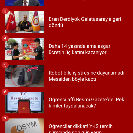
3
Eren Derdiyok Galatasaray'a geri
döndü
4
Daha 14 yaşında ama asgari
ücretin üç katını kazanıyor
5
Robot bile iş stresine dayanamadı!
Mesaiden böyle kaçtı
6
Öğrenci affı Resmi Gazete'de! Peki
kimler faydalanacak?
7
Öğrenciler dikkat! YKS tercih
sürecinde son gün yarın...