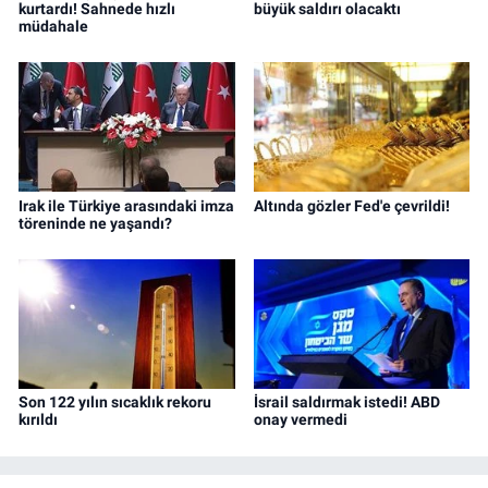
kurtardı! Sahnede hızlı
büyük saldırı olacaktı
müdahale
Irak ile Türkiye arasındaki imza
Altında gözler Fed'e çevrildi!
töreninde ne yaşandı?
Son 122 yılın sıcaklık rekoru
İsrail saldırmak istedi! ABD
kırıldı
onay vermedi