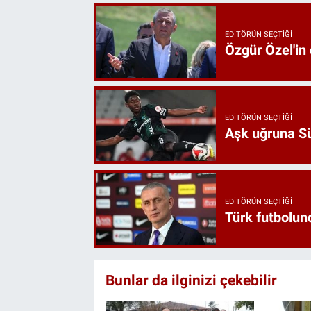
EDITÖRÜN SEÇTIĞI
Özgür Özel'in
EDITÖRÜN SEÇTIĞI
Aşk uğruna Süp
EDITÖRÜN SEÇTIĞI
Türk futbolund
Bunlar da ilginizi çekebilir