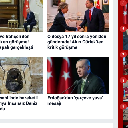
5
6
ve Bahçeli'den
O dosya 17 yıl sonra yeniden
eken görüşme!
gündemde! Akın Gürlek'ten
apalı gerçekleşti
kritik görüşme
7
8
sahilinde hareketli
Erdoğan'dan 'çerçeve yasa'
yıya İnsansız Deniz
mesajı
9
rdu