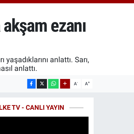
.40
%0.45
T100
99
%70
a akşam ezanı
COIN
25,61
%-0.63
 yaşadıklarını anlattı. Sarı,
sıl anlattı.
-
+
A
A
LKE TV - CANLI YAYIN