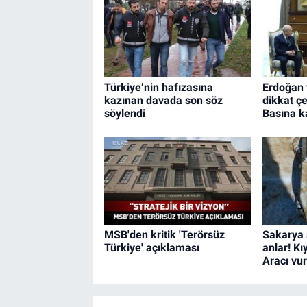
Türkiye’nin hafızasına
Erdoğan 
kazınan davada son söz
dikkat ç
söylendi
Basına k
MSB'den kritik 'Terörsüz
Sakarya 
Türkiye' açıklaması
anlar! Kı
Aracı vu