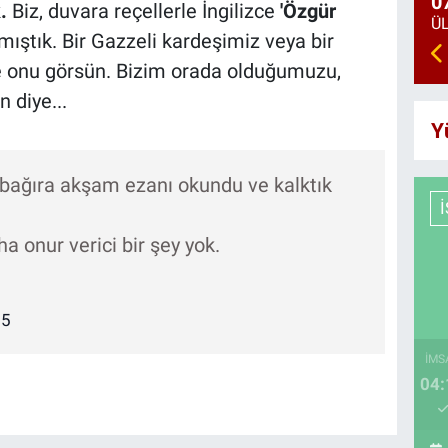
0
k.
Biz, duvara reçellerle İngilizce
'Özgür
mıştık. Bir Gazzeli kardeşimiz veya bir
se onu görsün. Bizim orada olduğumuzu,
 diye...
Y
 bağıra akşam ezanı okundu ve kalktık
a onur verici bir şey yok.
25
İMS
04: