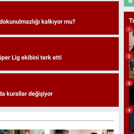
T
 dokunulmazlığı kalkıyor mu?
1
er Lig ekibini terk etti
2
3
a kurallar değişiyor
4