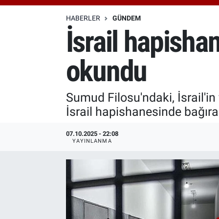
Özel Haberler
Dünya
Haber Arşivi
HABERLER
GÜNDEM
İsrail hapisha
Yazarlar
Medya
okundu
Özel Haberler
Kadın
Sumud Filosu'ndaki, İsrail'in
İsrail hapishanesinde bağıra
Erişim Bilgileri
07.10.2025 - 22:08
Sağlık
YAYINLANMA
Teknoloji
Ramazan