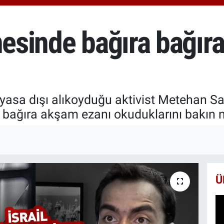
6510
BİS
13.7
nesinde bağıra bağır
BIT
64.2
 yasa dışı alıkoyduğu aktivist Metehan Sarı
 bağıra akşam ezanı okuduklarını bakın na
Ü