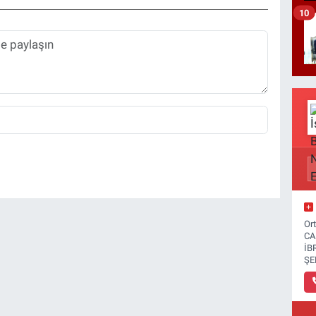
10
Or
CA
İB
ŞE