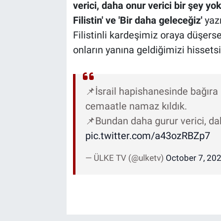
verici, daha onur verici bir şey yo
Filistin' ve 'Bir daha geleceğiz'
yaz
Filistinli kardeşimiz oraya düşer
onların yanına geldiğimizi hissetsin
📌İsrail hapishanesinde bağıra
cemaatle namaz kıldık.
📌Bundan daha gurur verici, dah
pic.twitter.com/a43ozRBZp7
— ÜLKE TV (@ulketv)
October 7, 20