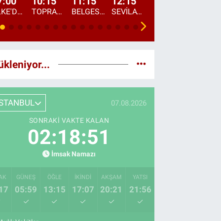
7:00
10:15
11:15
12:15
13:00
13:45
ÜLKE'DE BU SABAH
TOPRAKTAN SOFRAYA
BELGESEL: "ÜLKE'NİN ALIN TERİ"
SEVİLAY SUNGUR İLE ELİMİN BEREKETİ
ÖĞLE AJANSI
ÜLKE'DEN HABE
ükleniyor...
İSTANBUL
07.08.2026
SONRAKI VAKTE KALAN
02:18:50
İmsak Namazı
AK
GÜNEŞ
ÖĞLE
İKINDI
AKŞAM
YATSI
17
05:59
13:15
17:07
20:21
21:56