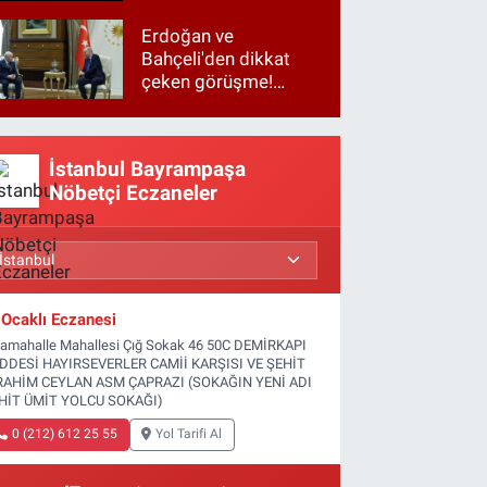
Erdoğan ve
Bahçeli'den dikkat
çeken görüşme!
Basına kapalı
gerçekleşti
İstanbul Bayrampaşa
Nöbetçi Eczaneler
Ocaklı Eczanesi
tamahalle Mahallesi Çığ Sokak 46 50C DEMİRKAPI
DDESİ HAYIRSEVERLER CAMİİ KARŞISI VE ŞEHİT
RAHİM CEYLAN ASM ÇAPRAZI (SOKAĞIN YENİ ADI
HİT ÜMİT YOLCU SOKAĞI)
0 (212) 612 25 55
Yol Tarifi Al