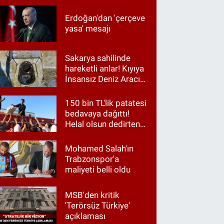
Erdoğan'dan 'çerçeve
yasa' mesajı
Sakarya sahilinde
hareketli anlar! Kıyıya
İnsansız Deniz Aracı
vurdu
150 bin TL'lik patatesi
bedavaya dağıttı!
Helal olsun dedirten
hareket
Mohamed Salah'ın
Trabzonspor'a
maliyeti belli oldu
MSB'den kritik
'Terörsüz Türkiye'
açıklaması