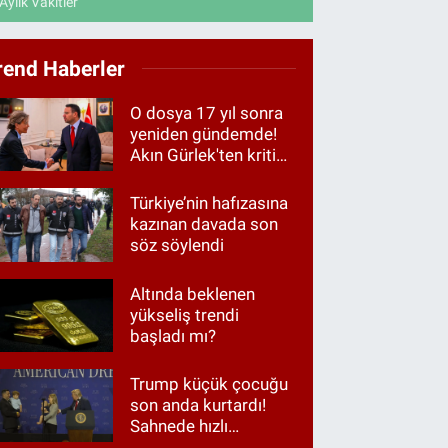
Aylık Vakitler
rend Haberler
O dosya 17 yıl sonra
yeniden gündemde!
Akın Gürlek'ten kritik
görüşme
Türkiye’nin hafızasına
kazınan davada son
söz söylendi
Altında beklenen
yükseliş trendi
başladı mı?
Trump küçük çocuğu
son anda kurtardı!
Sahnede hızlı
müdahale