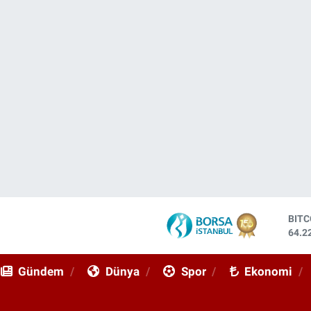
DOL
47,6
EUR
55,0
Gündem
Dünya
Spor
Ekonomi
STE
64,2
GRA