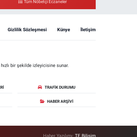
Tüm Nöbetçi Eczaneler
Gizlilik Sözleşmesi
Künye
İletişim
zlı bir şekilde izleyicisine sunar.
RI
TRAFIK DURUMU
HABER ARŞIVI
Haber Yazılımı:
TE Bilişim