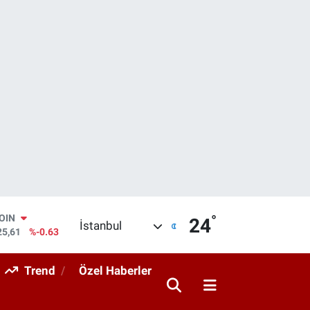
°
AR
24
İstanbul
704
%0
O
406
%-0.08
Trend
Özel Haberler
RLİN
143
%0
M ALTIN