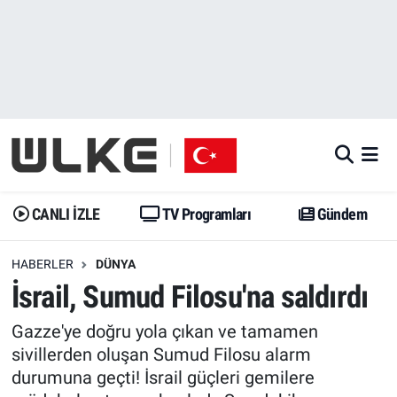
CANLI İZLE
CANLI YAYIN
Nöbetçi Eczaneler
TV Programları
TV Programları
Hava Durumu
Gündem
Gündem
İstanbul Namaz Vakitleri
Dünya
Trend
Trafik Durumu
CANLI İZLE
TV Programları
Gündem
Spor
Yaşam
Süper Lig Puan Durumu ve Fikstür
HABERLER
DÜNYA
İsrail, Sumud Filosu'na saldırdı
Erişim Bilgileri
Erişim Bilgileri
Erişim Bilgileri
Gazze'ye doğru yola çıkan ve tamamen
Ekonomi
Spor
Tüm Manşetler
sivillerden oluşan Sumud Filosu alarm
durumuna geçti! İsrail güçleri gemilere
Trend
Ekonomi
Son Dakika Haberleri