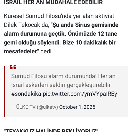
İSRAİL HER AN MÜDAHALE EDEBİLİR
Küresel Sumud Filosu'nda yer alan aktivist
Dilek Tekocak da,
"Şu anda Sirius gemisinde
alarm durumuna geçtik. Önümüzde 12 tane
gemi olduğu söylendi. Bize 10 dakikalık bir
mesafedeler."
dedi.
Sumud Filosu alarm durumunda! Her an
İsrail askerleri saldırı gerçekleştirebilir
#sondakika
pic.twitter.com/ymVYpaIREy
— ÜLKE TV (@ulketv)
October 1, 2025
"TEYAKKUZ HALİNDE BEKLİYORUZ"