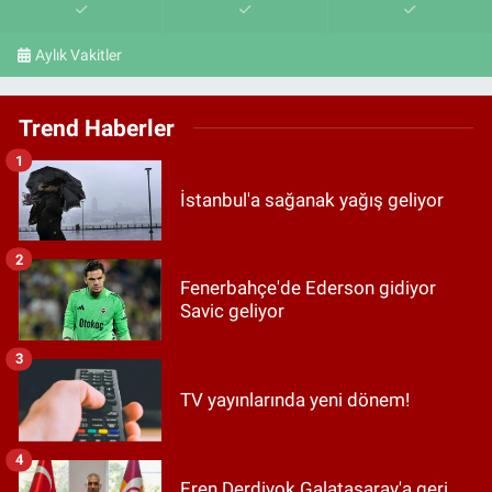
Aylık Vakitler
Trend Haberler
1
İstanbul'a sağanak yağış geliyor
2
Fenerbahçe'de Ederson gidiyor
Savic geliyor
3
TV yayınlarında yeni dönem!
4
Eren Derdiyok Galatasaray'a geri