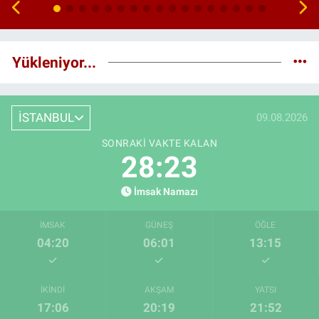
Yükleniyor...
İSTANBUL
09.08.2026
SONRAKI VAKTE KALAN
28:23
İmsak Namazı
İMSAK
GÜNEŞ
ÖĞLE
04:20
06:01
13:15
İKINDI
AKŞAM
YATSI
17:06
20:19
21:52