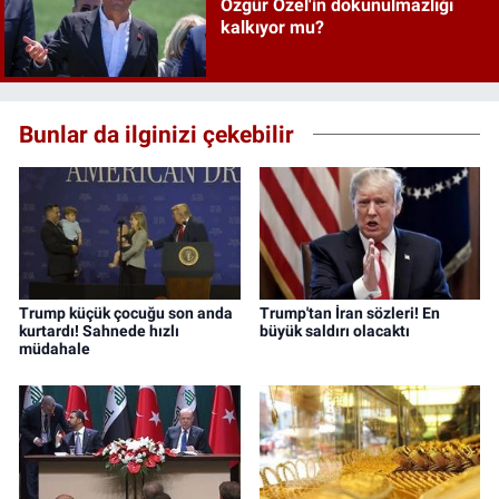
Özgür Özel'in dokunulmazlığı
kalkıyor mu?
Bunlar da ilginizi çekebilir
Trump küçük çocuğu son anda
Trump'tan İran sözleri! En
kurtardı! Sahnede hızlı
büyük saldırı olacaktı
müdahale