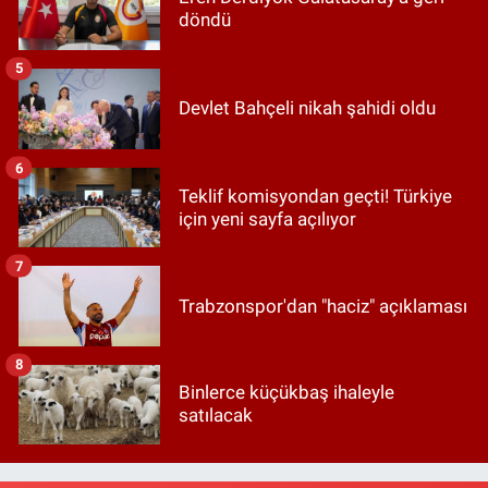
döndü
5
Devlet Bahçeli nikah şahidi oldu
6
Teklif komisyondan geçti! Türkiye
için yeni sayfa açılıyor
7
Trabzonspor'dan "haciz" açıklaması
8
Binlerce küçükbaş ihaleyle
satılacak