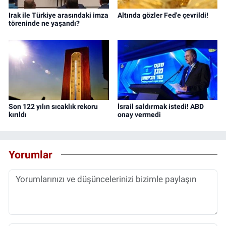
Irak ile Türkiye arasındaki imza
Altında gözler Fed'e çevrildi!
töreninde ne yaşandı?
Son 122 yılın sıcaklık rekoru
İsrail saldırmak istedi! ABD
kırıldı
onay vermedi
Yorumlar