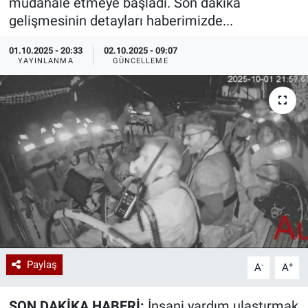
müdahale etmeye başladı. Son dakika
gelişmesinin detayları haberimizde...
Özel Haberler
Dünya
Haber Arşivi
01.10.2025 - 20:33
02.10.2025 - 09:07
Yazarlar
Medya
YAYINLANMA
GÜNCELLEME
Özel Haberler
Kadın
Erişim Bilgileri
Sağlık
Teknoloji
Paylaş
-
+
A
A
Ramazan
SON DAKİKA HABERİ:
İnsani yardım ulaştırmak