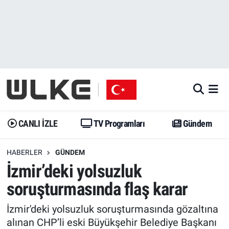
CANLI İZLE
CANLI YAYIN
Nöbetçi Eczaneler
TV Programları
TV Programları
Hava Durumu
Gündem
Gündem
İstanbul Namaz Vakitleri
Dünya
Trend
Trafik Durumu
CANLI İZLE
TV Programları
Gündem
Spor
Yaşam
Süper Lig Puan Durumu ve Fikstür
HABERLER
GÜNDEM
İzmir’deki yolsuzluk
Erişim Bilgileri
Erişim Bilgileri
Erişim Bilgileri
soruşturmasında flaş karar
Ekonomi
Spor
Tüm Manşetler
İzmir'deki yolsuzluk soruşturmasında gözaltına
Trend
Ekonomi
Son Dakika Haberleri
alınan CHP’li eski Büyükşehir Belediye Başkanı