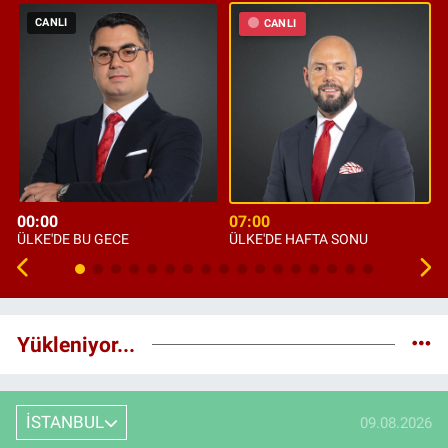
CANLI
CANLI
00:00
07:00
ÜLKE'DE BU GECE
ÜLKE'DE HAFTA SONU
Yükleniyor...
İSTANBUL
09.08.2026