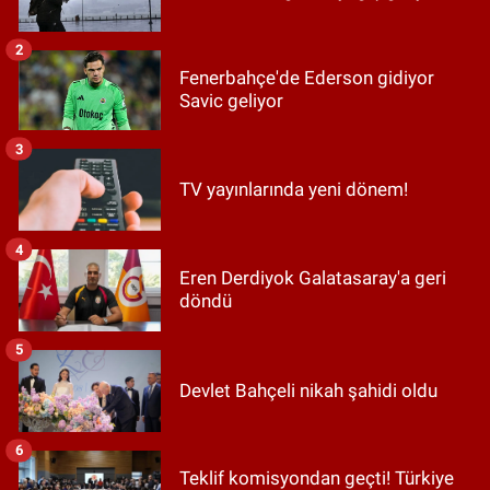
2
Fenerbahçe'de Ederson gidiyor
Savic geliyor
3
TV yayınlarında yeni dönem!
4
Eren Derdiyok Galatasaray'a geri
döndü
5
Devlet Bahçeli nikah şahidi oldu
6
Teklif komisyondan geçti! Türkiye