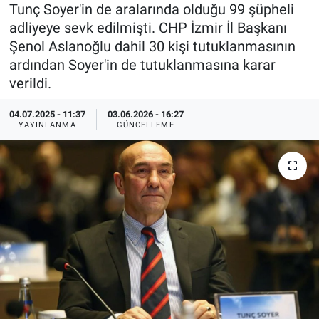
Tunç Soyer'in de aralarında olduğu 99 şüpheli
Özel Haberler
Dünya
Haber Arşivi
adliyeye sevk edilmişti. CHP İzmir İl Başkanı
Şenol Aslanoğlu dahil 30 kişi tutuklanmasının
Yazarlar
Medya
ardından Soyer'in de tutuklanmasına karar
verildi.
Özel Haberler
04.07.2025 - 11:37
03.06.2026 - 16:27
YAYINLANMA
GÜNCELLEME
Kadın
Erişim Bilgileri
Sağlık
Teknoloji
Ramazan