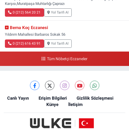
Karşısı,Muratpaşa Muhtarlığı Çaprazı
0 (212) 564 20 21
Yol Tarifi Al
Berna Koç Eczanesi
Yıldırım Mahallesi Barbaros Sokak 56
0 (212) 616 43 91
Yol Tarifi Al
Tüm Nöbetçi Eczaneler
Canlı Yayın
Erişim Bilgileri
Gizlilik Sözleşmesi
Künye
İletişim