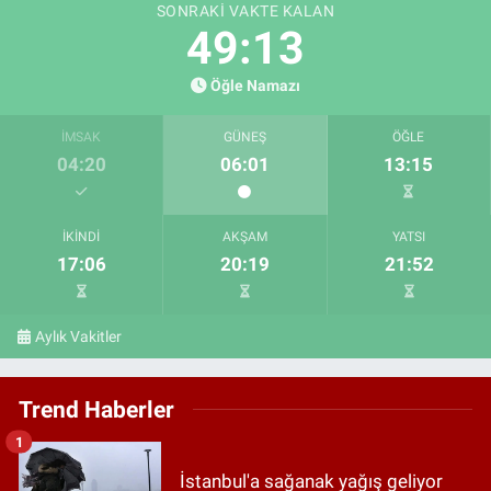
SONRAKI VAKTE KALAN
49:12
Öğle Namazı
İMSAK
GÜNEŞ
ÖĞLE
04:20
06:01
13:15
İKINDI
AKŞAM
YATSI
17:06
20:19
21:52
Aylık Vakitler
Trend Haberler
1
İstanbul'a sağanak yağış geliyor