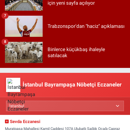
için yeni sayfa açılıyor
7
Trabzonspor'dan "haciz" açıklaması
8
Binlerce küçükbaş ihaleyle
satılacak
İstanbul Bayrampaşa Nöbetçi Eczaneler
Sevda Eczanesi
Muratpaşa Mahallesi Kamil Caddesi 107A Ulubatlı Sağlık Ocağı Çapraz