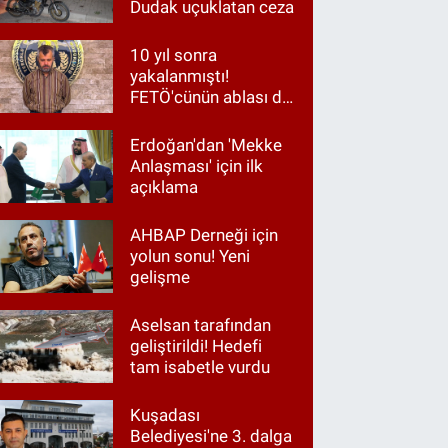
Dudak uçuklatan ceza
10 yıl sonra
yakalanmıştı!
FETÖ'cünün ablası da
gözaltında
Erdoğan'dan 'Mekke
Anlaşması' için ilk
açıklama
AHBAP Derneği için
yolun sonu! Yeni
gelişme
Aselsan tarafından
geliştirildi! Hedefi
tam isabetle vurdu
Kuşadası
Belediyesi'ne 3. dalga