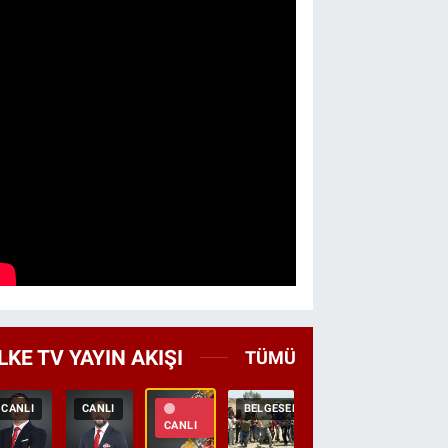
LKE TV YAYIN AKIŞI
TÜMÜ
CANLI
CANLI
BELGESEL
TEKRAR
HABER
CANLI