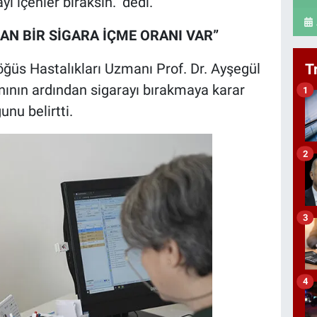
 içenler bıraksın." dedi.
AN BİR SİGARA İÇME ORANI VAR”
ğüs Hastalıkları Uzmanı Prof. Dr. Ayşegül
T
tanının ardından sigarayı bırakmaya karar
1
unu belirtti.
2
3
4