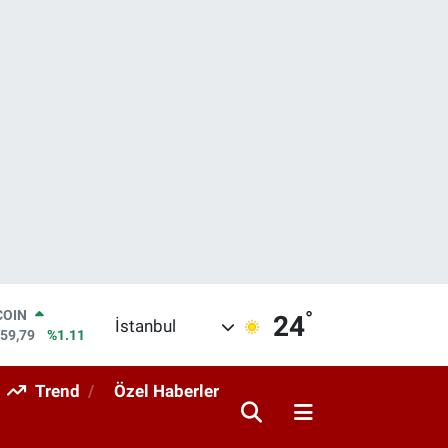
°
LAR
24
İstanbul
7436
%0.18
RO
2510
%0.32
Trend
Özel Haberler
RLİN
4811
%0.38
M ALTIN