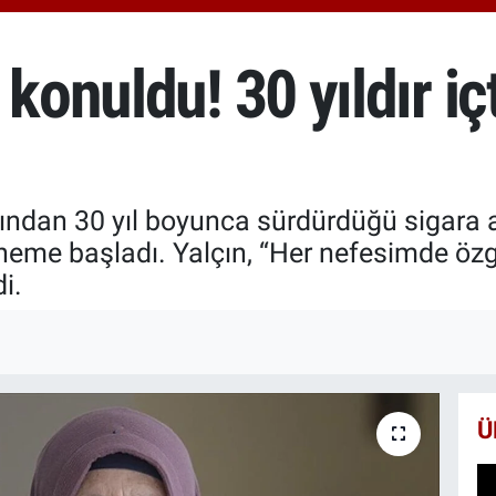
666
BİS
13.
konuldu! 30 yıldır içt
BIT
64.
ından 30 yıl boyunca sürdürdüğü sigara al
döneme başladı. Yalçın, “Her nefesimde ö
i.
Ü