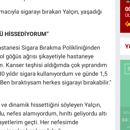
0
acıyla sigarayı bırakan Yalçın, yaşadığı
Ü HİSSEDİYORUM”
Y
astanesi Sigara Bırakma Polikliniğinden
Sol göğüs ağrısı şikayetiyle hastaneye
m. Kanser teşhisi aldığımda çok yıprandım
30 yıldır sigara kullanıyordum ve günde 1,5
Ben bıraktıysam herkes sigarayı bırakabilir."
 ve dinamik hissettiğini söyleyen Yalçın,
, nefes alamıyordum, hırıltı geliyordu altı
İMS
04:
kayetlerim geçti. Her nefesimde