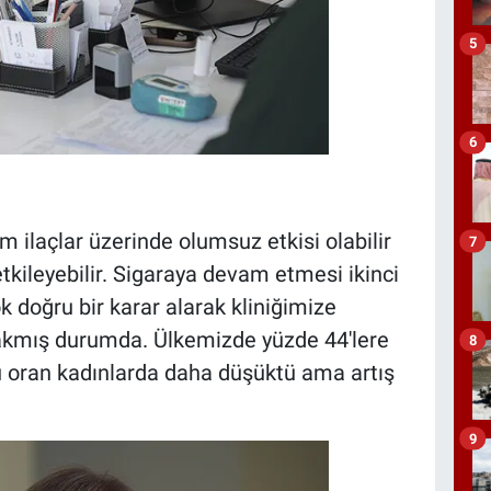
5
6
 ilaçlar üzerinde olumsuz etkisi olabilir
7
kileyebilir. Sigaraya devam etmesi ikinci
k doğru bir karar alarak kliniğimize
ırakmış durumda. Ülkemizde yüzde 44'lere
8
Bu oran kadınlarda daha düşüktü ama artış
9