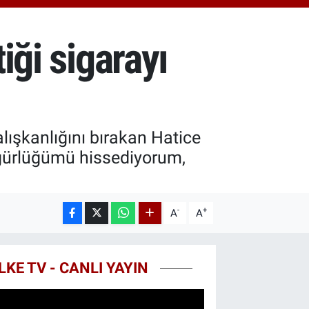
0.55
%0.03
T100
779
%-14
iği sigarayı
COIN
959,79
%1.11
ışkanlığını bırakan Hatice
zgürlüğümü hissediyorum,
-
+
A
A
LKE TV - CANLI YAYIN