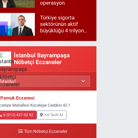
operasyon
Türkiye sigorta
sektörünün aktif
büyüklüğü 4 trilyon
TL'ye yaklaştı!
İstanbul Bayrampaşa
Nöbetçi Eczaneler
Pamuk Eczanesi
catepe Mahallesi Kocatepe Caddesi 42 1
0 (212) 437 02 92
Yol Tarifi Al
Tüm Nöbetçi Eczaneler