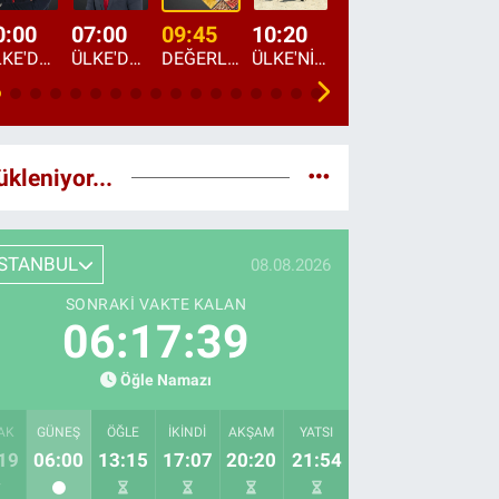
0:00
07:00
09:45
10:20
11:15
12:20
ÜLKE'DE BU GECE
ÜLKE'DE HAFTA SONU
DEĞERLERİN DAVETİ
ÜLKE'NİN ÇOCUKLARI
YOL HİKAYESİ
DÜNYANIN GÜNDE
ükleniyor...
İSTANBUL
08.08.2026
SONRAKI VAKTE KALAN
06:17:38
Öğle Namazı
AK
GÜNEŞ
ÖĞLE
İKINDI
AKŞAM
YATSI
19
06:00
13:15
17:07
20:20
21:54