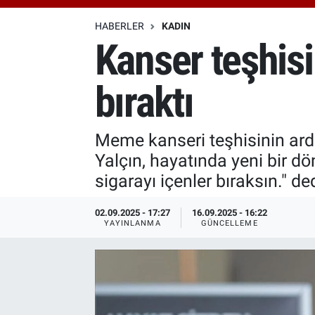
Özel Haberler
Dünya
Haber Arşivi
HABERLER
KADIN
Kanser teşhisi 
Yazarlar
Medya
bıraktı
Özel Haberler
Kadın
Meme kanseri teşhisinin ard
Yalçın, hayatında yeni bir 
Erişim Bilgileri
sigarayı içenler bıraksın." ded
Sağlık
02.09.2025 - 17:27
16.09.2025 - 16:22
YAYINLANMA
GÜNCELLEME
Teknoloji
Ramazan