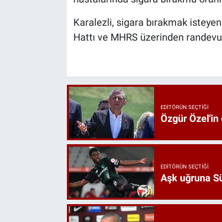
Karalezli, sigara bırakmak isteye
Hattı ve MHRS üzerinden randevular
EDITÖRÜN SEÇTIĞI
Özgür Özel'in
EDITÖRÜN SEÇTIĞI
Aşk uğruna Süp