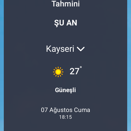
Tahmini
Özel Haberler
Dünya
Haber Arşivi
ŞU AN
Yazarlar
Medya
Özel Haberler
Kayseri
Kadın
°
27
Erişim Bilgileri
Sağlık
Güneşli
Teknoloji
07 Ağustos Cuma
Ramazan
18:15