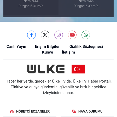
Nem: %44
Nem: %46
Rüzgar: 5.31 m/s
Rüzgar: 6.39 m/s
Canlı Yayın
Erişim Bilgileri
Gizlilik Sözleşmesi
Künye
İletişim
Haber her yerde, gerçekler Ülke TV'de. Ülke TV Haber Portalı,
Türkiye ve dünya gündemini güvenilir ve hızlı bir şekilde
izleyicisine sunar.
NÖBETÇI ECZANELER
HAVA DURUMU