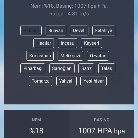
Nem: %18, Basınç: 1007 hpa hPa,
Rüzgar: 4.81 m/s
Akkışla
Bünyan
Develi
Felahiye
Hacılar
İncesu
Kayseri
Kocasinan
Melikgazi
Özvatan
Pınarbaşı
Sarıoğlan
Sarız
Talas
Tomarza
Yahyalı
Yeşilhisar
NEM
BASINÇ
%18
1007 HPA
hpa