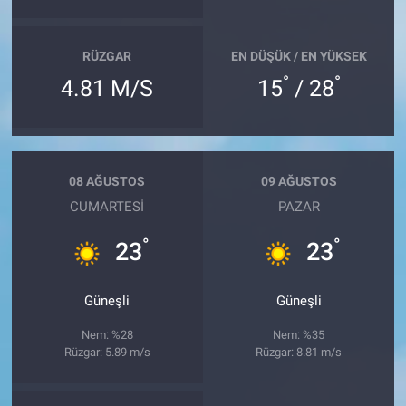
RÜZGAR
EN DÜŞÜK / EN YÜKSEK
°
°
4.81 M/S
15
/ 28
08 AĞUSTOS
09 AĞUSTOS
CUMARTESI
PAZAR
°
°
23
23
Güneşli
Güneşli
Nem: %28
Nem: %35
Rüzgar: 5.89 m/s
Rüzgar: 8.81 m/s