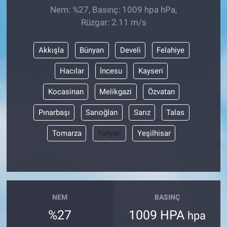
Nem: %27, Basınç: 1009 hpa hPa,
Rüzgar: 2.11 m/s
Akkışla
Bünyan
Develi
Felahiye
Hacılar
İncesu
Kayseri
Kocasinan
Melikgazi
Özvatan
Pınarbaşı
Sarıoğlan
Sarız
Talas
Tomarza
Yahyalı
Yeşilhisar
NEM
BASINÇ
%27
1009 HPA
hpa