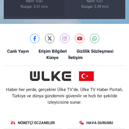
Nem: %50
Nem: %51
Rüzgar: 3.31 m/s
Rüzgar: 3.39 m/s
Canlı Yayın
Erişim Bilgileri
Gizlilik Sözleşmesi
Künye
İletişim
Haber her yerde, gerçekler Ülke TV'de. Ülke TV Haber Portalı,
Türkiye ve dünya gündemini güvenilir ve hızlı bir şekilde
izleyicisine sunar.
NÖBETÇI ECZANELER
HAVA DURUMU