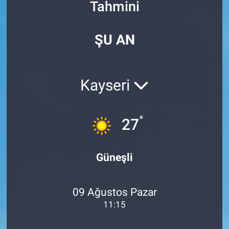
Tahmini
Özel Haberler
Dünya
Haber Arşivi
ŞU AN
Yazarlar
Medya
Özel Haberler
Kayseri
Kadın
°
27
Erişim Bilgileri
Sağlık
Güneşli
Teknoloji
09 Ağustos Pazar
Ramazan
11:15