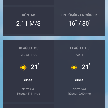
RÜZGAR
EN DÜŞÜK / EN YÜKSEK
°
°
2.11 M/S
16
/ 30
10 AĞUSTOS
11 AĞUSTOS
PAZARTESI
SALI
°
°
21
21
Güneşli
Güneşli
Nem: %40
Nem: %44
Rüzgar: 5.11 m/s
Rüzgar: 2.69 m/s