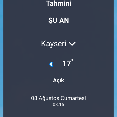
Tahmini
Özel Haberler
Dünya
Haber Arşivi
ŞU AN
Yazarlar
Medya
Özel Haberler
Kayseri
Kadın
°
17
Erişim Bilgileri
Sağlık
Açık
Teknoloji
08 Ağustos Cumartesi
Ramazan
03:15