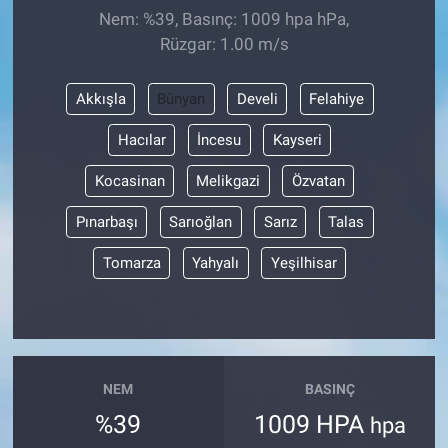
Nem: %39, Basınç: 1009 hpa hPa,
Rüzgar: 1.00 m/s
Akkışla
Bünyan
Develi
Felahiye
Hacılar
İncesu
Kayseri
Kocasinan
Melikgazi
Özvatan
Pınarbaşı
Sarıoğlan
Sarız
Talas
Tomarza
Yahyalı
Yeşilhisar
NEM
BASINÇ
%39
1009 HPA
hpa