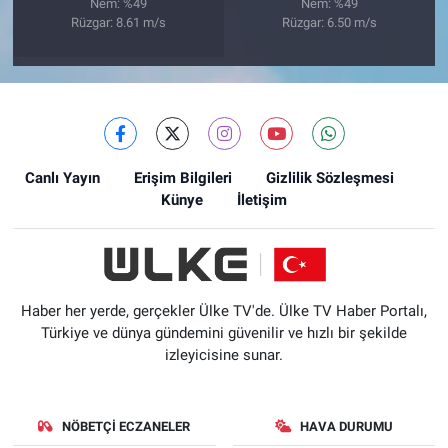
Nem: %49
Nem: %49
Rüzgar: 8.61 m/s
Rüzgar: 6.50 m/s
Canlı Yayın
Erişim Bilgileri
Gizlilik Sözleşmesi
Künye
İletişim
Haber her yerde, gerçekler Ülke TV'de. Ülke TV Haber Portalı,
Türkiye ve dünya gündemini güvenilir ve hızlı bir şekilde
izleyicisine sunar.
NÖBETÇI ECZANELER
HAVA DURUMU