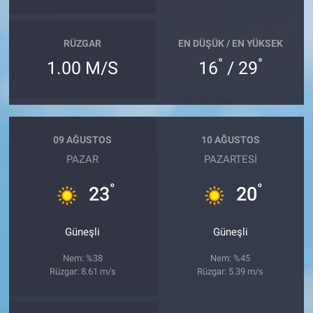
RÜZGAR
EN DÜŞÜK / EN YÜKSEK
°
°
1.00 M/S
16
/ 29
09 AĞUSTOS
10 AĞUSTOS
PAZAR
PAZARTESI
°
°
23
20
Güneşli
Güneşli
Nem: %38
Nem: %45
Rüzgar: 8.61 m/s
Rüzgar: 5.39 m/s