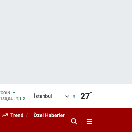
°
TCOIN
27
İstanbul
.130,04
%1.2
LAR
,7106
%0.17
Trend
Özel Haberler
RO
,1652
%0.27
ERLİN