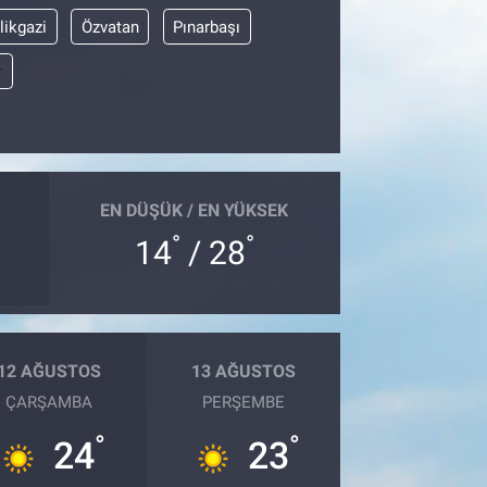
likgazi
Özvatan
Pınarbaşı
r
EN DÜŞÜK / EN YÜKSEK
°
°
14
/ 28
12 AĞUSTOS
13 AĞUSTOS
ÇARŞAMBA
PERŞEMBE
°
°
24
23