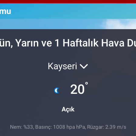
64
GR
umu
66
Bİ
13
ün, Yarın ve 1 Haftalık Hava
Kayseri
°
20
Açık
Nem: %33, Basınç: 1008 hpa hPa, Rüzgar: 2.39 m/s