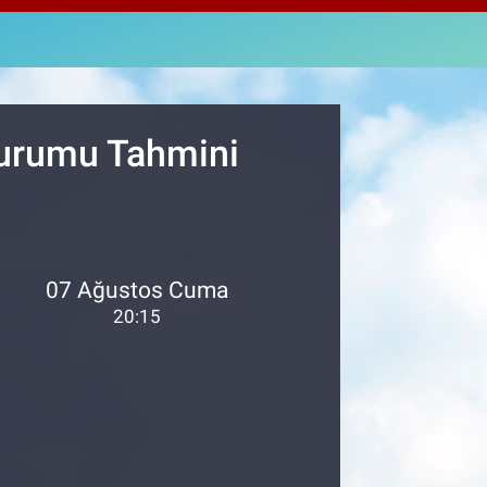
,4046
%0.35
AM ALTIN
48.99
%2.59
ST100
.773
%-19
 Durumu Tahmini
07 Ağustos Cuma
20:15