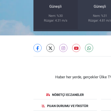
Güneşli
Güneşli
Nem: %30
Nem: %31
Rüzgar: 4.31 m/s
Rüzgar: 4.81 m/
Haber her yerde, gerçekler Ülke TV
NÖBETÇI ECZANELER
PUAN DURUMU VE FIKSTÜR