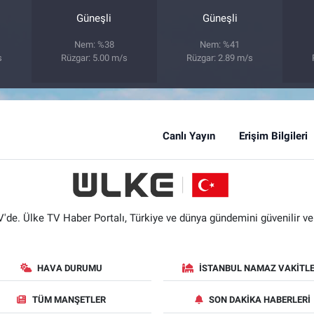
Güneşli
Güneşli
Nem: %38
Nem: %41
s
Rüzgar: 5.00 m/s
Rüzgar: 2.89 m/s
Canlı Yayın
Erişim Bilgileri
'de. Ülke TV Haber Portalı, Türkiye ve dünya gündemini güvenilir ve hı
HAVA DURUMU
İSTANBUL NAMAZ VAKITLE
TÜM MANŞETLER
SON DAKIKA HABERLERI