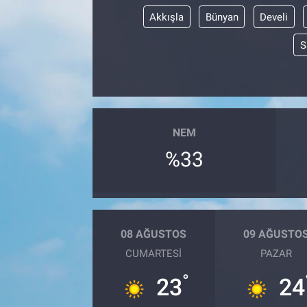
Akkışla
Bünyan
Develi
S
NEM
%33
08 AĞUSTOS
09 AĞUSTO
CUMARTESI
PAZAR
°
23
24