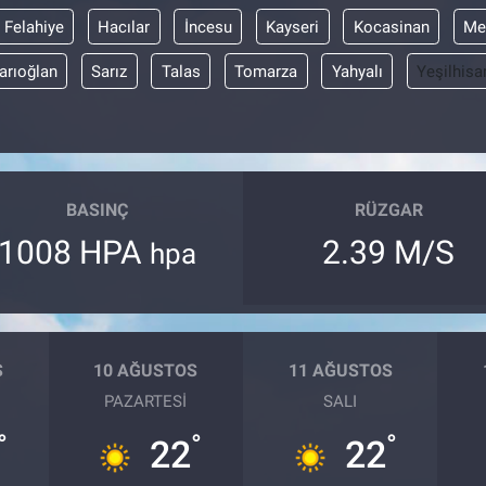
Felahiye
Hacılar
İncesu
Kayseri
Kocasinan
Me
arıoğlan
Sarız
Talas
Tomarza
Yahyalı
Yeşilhisa
BASINÇ
RÜZGAR
1008 HPA
2.39 M/S
hpa
S
10 AĞUSTOS
11 AĞUSTOS
PAZARTESI
SALI
°
°
°
22
22