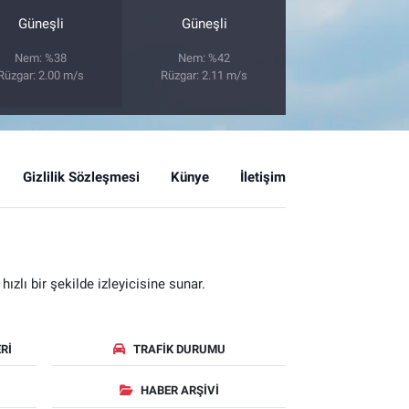
Güneşli
Güneşli
Nem: %38
Nem: %42
Rüzgar: 2.00 m/s
Rüzgar: 2.11 m/s
Gizlilik Sözleşmesi
Künye
İletişim
zlı bir şekilde izleyicisine sunar.
RI
TRAFIK DURUMU
HABER ARŞIVI