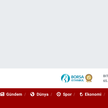
BI
65
DO
47
Gündem
Dünya
Spor
Ekonomi
EU
55
ST