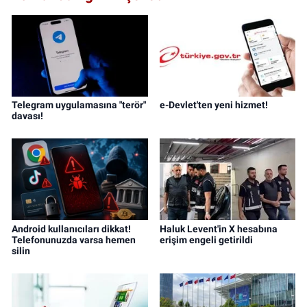
Telegram uygulamasına "terör"
e-Devlet'ten yeni hizmet!
davası!
Android kullanıcıları dikkat!
Haluk Levent'in X hesabına
Telefonunuzda varsa hemen
erişim engeli getirildi
silin