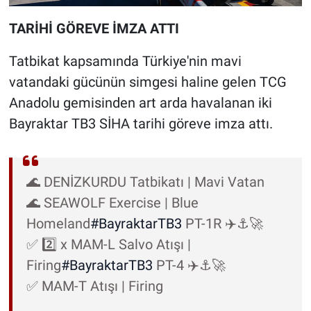
TARİHİ GÖREVE İMZA ATTI
Tatbikat kapsamında Türkiye'nin mavi
vatandaki gücünün simgesi haline gelen TCG
Anadolu gemisinden art arda havalanan iki
Bayraktar TB3 SİHA tarihi göreve imza attı.
🌊 DENİZKURDU Tatbikatı | Mavi Vatan
🌊 SEAWOLF Exercise | Blue
Homeland
#BayraktarTB3
PT-1R ✈️⚓️🚀
✅ 2️⃣ x MAM-L Salvo Atışı |
Firing
#BayraktarTB3
PT-4 ✈️⚓️🚀
✅ MAM-T Atışı | Firing