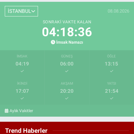
İSTANBUL
08.08.2026
SONRAKI VAKTE KALAN
04:18:35
İmsak Namazı
İMSAK
GÜNEŞ
ÖĞLE
04:19
06:00
13:15
İKINDI
AKŞAM
YATSI
17:07
20:20
21:54
Aylık Vakitler
Trend Haberler