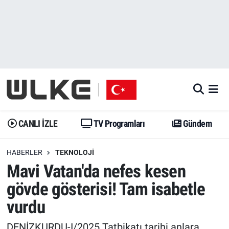
CANLI İZLE
CANLI YAYIN
Nöbetçi Eczaneler
TV Programları
TV Programları
Hava Durumu
Gündem
Gündem
İstanbul Namaz Vakitleri
Dünya
Trend
Trafik Durumu
CANLI İZLE
TV Programları
Gündem
Spor
Yaşam
Süper Lig Puan Durumu ve Fikstür
HABERLER
TEKNOLOJI
Mavi Vatan'da nefes kesen
Erişim Bilgileri
Erişim Bilgileri
Erişim Bilgileri
gövde gösterisi! Tam isabetle
Ekonomi
Spor
Tüm Manşetler
vurdu
Trend
Ekonomi
Son Dakika Haberleri
DENİZKURDU-I/2025 Tatbikatı tarihi anlara