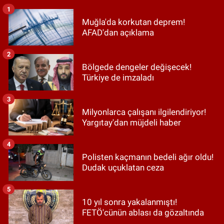
1
Muğla'da korkutan deprem!
AFAD'dan açıklama
2
Bölgede dengeler değişecek!
Türkiye de imzaladı
3
Milyonlarca çalışanı ilgilendiriyor!
Yargıtay'dan müjdeli haber
4
Polisten kaçmanın bedeli ağır oldu!
Dudak uçuklatan ceza
5
10 yıl sonra yakalanmıştı!
FETÖ'cünün ablası da gözaltında