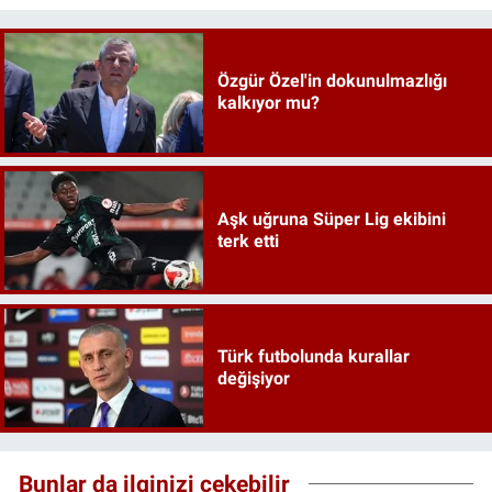
Özgür Özel'in dokunulmazlığı
kalkıyor mu?
Aşk uğruna Süper Lig ekibini
terk etti
Türk futbolunda kurallar
değişiyor
Bunlar da ilginizi çekebilir