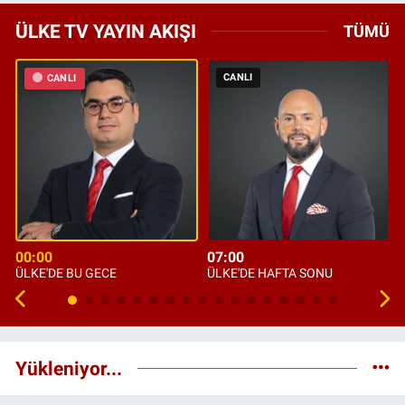
ÜLKE TV YAYIN AKIŞI
TÜMÜ
CANLI
CANLI
00:00
07:00
ÜLKE'DE BU GECE
ÜLKE'DE HAFTA SONU
Yükleniyor...