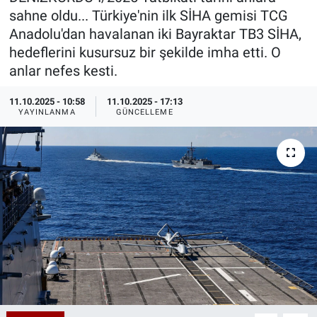
sahne oldu... Türkiye'nin ilk SİHA gemisi TCG
Özel Haberler
Dünya
Haber Arşivi
Anadolu'dan havalanan iki Bayraktar TB3 SİHA,
hedeflerini kusursuz bir şekilde imha etti. O
Yazarlar
Medya
anlar nefes kesti.
Özel Haberler
11.10.2025 - 10:58
11.10.2025 - 17:13
YAYINLANMA
GÜNCELLEME
Kadın
Erişim Bilgileri
Sağlık
Teknoloji
Ramazan