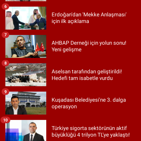
6
Erdoğan'dan 'Mekke Anlaşması'
için ilk açıklama
7
AHBAP Derneği için yolun sonu!
Yeni gelişme
8
Aselsan tarafından geliştirildi!
Hedefi tam isabetle vurdu
9
Kuşadası Belediyesi'ne 3. dalga
operasyon
10
Türkiye sigorta sektörünün aktif
büyüklüğü 4 trilyon TL'ye yaklaştı!