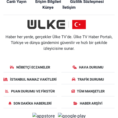
Canlı Yayın
Erişim Bilgileri
Gizlilik Sözleşmesi
Künye
İletişim
Haber her yerde, gerçekler Ülke TV'de. Ülke TV Haber Portalı,
Türkiye ve dünya gündemini güvenilir ve hızlı bir şekilde
izleyicisine sunar.
NÖBETÇI ECZANELER
HAVA DURUMU
İSTANBUL NAMAZ VAKITLERI
TRAFIK DURUMU
PUAN DURUMU VE FIKSTÜR
TÜM MANŞETLER
SON DAKIKA HABERLERI
HABER ARŞIVI