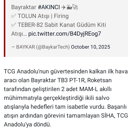
Bayraktar
#AKINCI
✈️🐳🚀
✅ TOLUN Atışı | Firing
✅ TEBER-82 Sabit Kanat Güdüm Kiti
Atışı…
pic.twitter.com/B4DyjREog7
— BAYKAR (@BaykarTech)
October 10, 2025
TCG Anadolu'nun güvertesinden kalkan ilk hava
aracı olan Bayraktar TB3 PT-1R, Roketsan
tarafından geliştirilen 2 adet MAM-L akıllı
mühimmatıyla gerçekleştirdiği ikili salvo
atışlarıyla hedefleri tam isabetle vurdu. Başarılı
atışın ardından görevini tamamlayan SİHA, TCG
Anadolu'ya döndü.