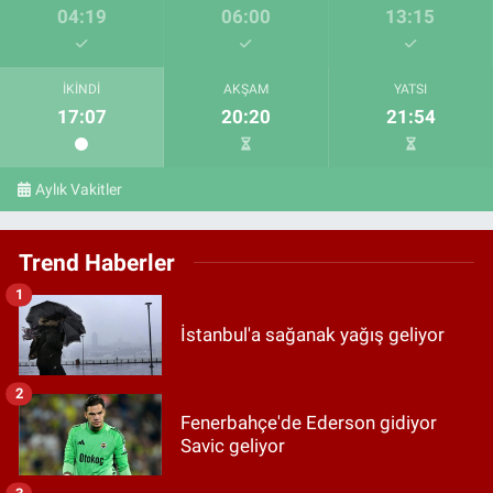
04:19
06:00
13:15
İKINDI
AKŞAM
YATSI
17:07
20:20
21:54
Aylık Vakitler
Trend Haberler
1
İstanbul'a sağanak yağış geliyor
2
Fenerbahçe'de Ederson gidiyor
Savic geliyor