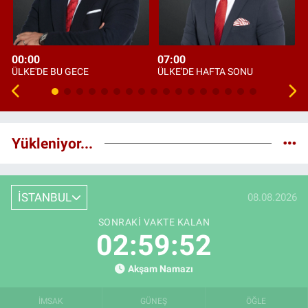
00:00
07:00
ÜLKE'DE BU GECE
ÜLKE'DE HAFTA SONU
Yükleniyor...
İSTANBUL
08.08.2026
SONRAKI VAKTE KALAN
02:59:51
Akşam Namazı
İMSAK
GÜNEŞ
ÖĞLE