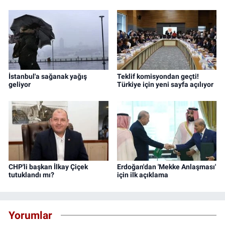
İstanbul'a sağanak yağış
Teklif komisyondan geçti!
geliyor
Türkiye için yeni sayfa açılıyor
CHP'li başkan İlkay Çiçek
Erdoğan'dan 'Mekke Anlaşması'
tutuklandı mı?
için ilk açıklama
Yorumlar