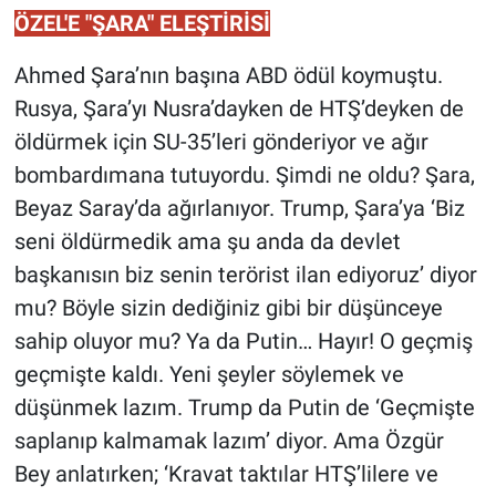
ÖZEL'E "ŞARA" ELEŞTİRİSİ
Ahmed Şara’nın başına ABD ödül koymuştu.
Rusya, Şara’yı Nusra’dayken de HTŞ’deyken de
öldürmek için SU-35’leri gönderiyor ve ağır
bombardımana tutuyordu. Şimdi ne oldu? Şara,
Beyaz Saray’da ağırlanıyor. Trump, Şara’ya ‘Biz
seni öldürmedik ama şu anda da devlet
başkanısın biz senin terörist ilan ediyoruz’ diyor
mu? Böyle sizin dediğiniz gibi bir düşünceye
sahip oluyor mu? Ya da Putin… Hayır! O geçmiş
geçmişte kaldı. Yeni şeyler söylemek ve
düşünmek lazım. Trump da Putin de ‘Geçmişte
saplanıp kalmamak lazım’ diyor. Ama Özgür
Bey anlatırken; ‘Kravat taktılar HTŞ’lilere ve