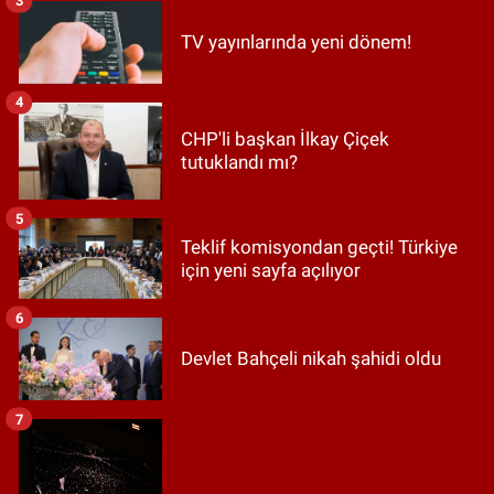
3
TV yayınlarında yeni dönem!
4
CHP'li başkan İlkay Çiçek
tutuklandı mı?
5
Teklif komisyondan geçti! Türkiye
için yeni sayfa açılıyor
6
Devlet Bahçeli nikah şahidi oldu
7