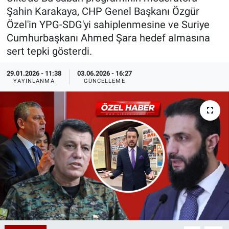
Şahin Karakaya, CHP Genel Başkanı Özgür
Özel Haberler
Dünya
Haber Arşivi
Özel'in YPG-SDG'yi sahiplenmesine ve Suriye
Cumhurbaşkanı Ahmed Şara hedef almasına
Yazarlar
Medya
sert tepki gösterdi.
Özel Haberler
29.01.2026 - 11:38
03.06.2026 - 16:27
YAYINLANMA
GÜNCELLEME
Kadın
Erişim Bilgileri
Sağlık
Teknoloji
Ramazan