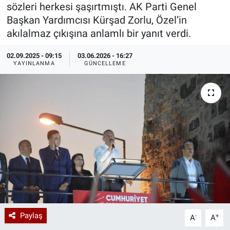
sözleri herkesi şaşırtmıştı. AK Parti Genel
Özel Haberler
Dünya
Haber Arşivi
Başkan Yardımcısı Kürşad Zorlu, Özel’in
akılalmaz çıkışına anlamlı bir yanıt verdi.
Yazarlar
Medya
02.09.2025 - 09:15
03.06.2026 - 16:27
YAYINLANMA
GÜNCELLEME
Özel Haberler
Kadın
Erişim Bilgileri
Sağlık
Teknoloji
Ramazan
Paylaş
-
+
A
A