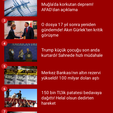
Muğla'da korkutan deprem!
AFAD'dan açıklama
3
O dosya 17 yıl sonra yeniden
gündemde! Akın Gürlek'ten kritik
görüşme
4
Trump küçük çocuğu son anda
kurtardı! Sahnede hızlı müdahale
5
Merkez Bankası'nın altın rezervi
yükseldi! 100 milyar doları aştı
6
150 bin TL'lik patatesi bedavaya
dağıttı! Helal olsun dedirten
hareket
7