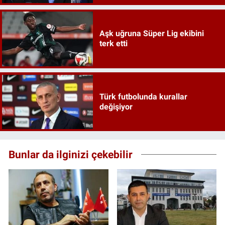
Aşk uğruna Süper Lig ekibini
terk etti
Türk futbolunda kurallar
değişiyor
Bunlar da ilginizi çekebilir