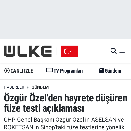
CANLI İZLE
CANLI YAYIN
Nöbetçi Eczaneler
TV Programları
TV Programları
Hava Durumu
Gündem
Gündem
İstanbul Namaz Vakitleri
Dünya
Trend
Trafik Durumu
CANLI İZLE
TV Programları
Gündem
Spor
Yaşam
Süper Lig Puan Durumu ve Fikstür
HABERLER
GÜNDEM
Özgür Özel'den hayrete düşüren
Erişim Bilgileri
Erişim Bilgileri
Erişim Bilgileri
füze testi açıklaması
Ekonomi
Spor
Tüm Manşetler
CHP Genel Başkanı Özgür Özel'in ASELSAN ve
Trend
Ekonomi
Son Dakika Haberleri
ROKETSAN'ın Sinop'taki füze testlerine yönelik