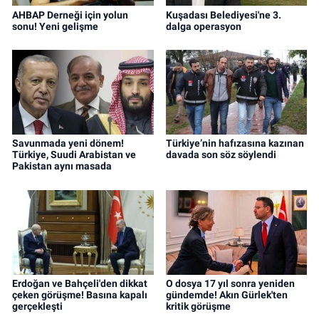
AHBAP Derneği için yolun
Kuşadası Belediyesi'ne 3.
sonu! Yeni gelişme
dalga operasyon
Savunmada yeni dönem!
Türkiye’nin hafızasına kazınan
Türkiye, Suudi Arabistan ve
davada son söz söylendi
Pakistan aynı masada
Erdoğan ve Bahçeli'den dikkat
O dosya 17 yıl sonra yeniden
çeken görüşme! Basına kapalı
gündemde! Akın Gürlek'ten
gerçekleşti
kritik görüşme