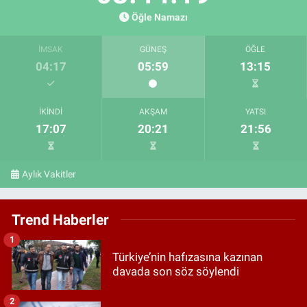
Öğle Namazı
İMSAK
GÜNEŞ
ÖĞLE
04:17
05:59
13:15
İKINDI
AKŞAM
YATSI
17:07
20:21
21:56
Aylık Vakitler
Trend Haberler
1
Türkiye’nin hafızasına kazınan
davada son söz söylendi
2