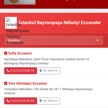
İstanbul Bayrampaşa Nöbetçi Eczaneler
Sofia Eczanesi
Kartaltepe Mahallesi, Şehit Ömer Halisdemir Caddesi No:64 1A
Muratpaşa Bayrampaşa İstanbul
0 (212) 615 08 18
Yol Tarifi Al
Yeni Altıntepsi Eczanesi
Terazidere Mahallesi, Filiz Sokak No:181 1 Altıntepsi Bayrampaşa
İstanbul
0 (212) 612 82 83
Yol Tarifi Al