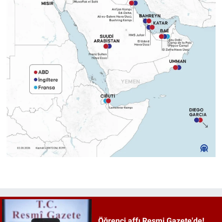
Öğrenci affı Resmi Gazete'de!