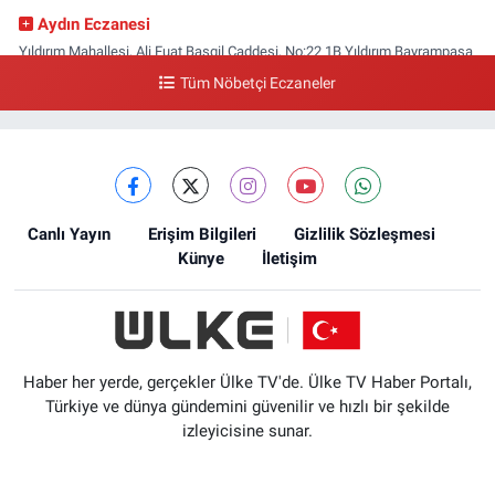
Aydın Eczanesi
Yıldırım Mahallesi, Ali Fuat Başgil Caddesi, No:22 1B Yıldırım Bayrampaşa
İstanbul
Tüm Nöbetçi Eczaneler
0 (212) 618 00 51
Yol Tarifi Al
Canlı Yayın
Erişim Bilgileri
Gizlilik Sözleşmesi
Künye
İletişim
Haber her yerde, gerçekler Ülke TV'de. Ülke TV Haber Portalı,
Türkiye ve dünya gündemini güvenilir ve hızlı bir şekilde
izleyicisine sunar.