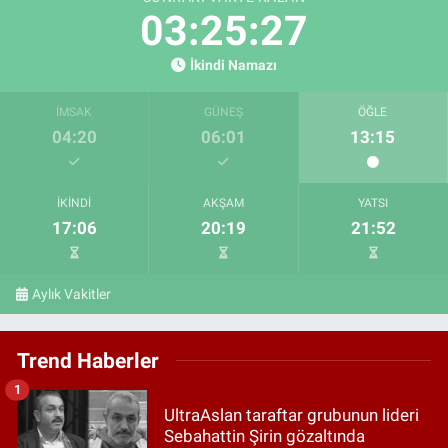
03:25:26
İkindi Namazı
İMSAK
GÜNEŞ
ÖĞLE
04:20
06:01
13:15
İKINDI
AKŞAM
YATSI
17:06
20:19
21:52
Aylık Vakitler
Trend Haberler
1
UltraAslan taraftar grubunun lideri
Sebahattin Şirin gözaltında