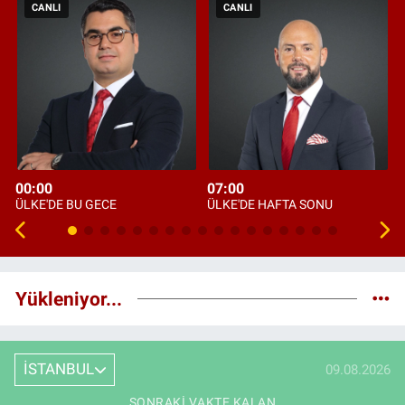
CANLI
CANLI
00:00
07:00
ÜLKE'DE BU GECE
ÜLKE'DE HAFTA SONU
Yükleniyor...
İSTANBUL
09.08.2026
SONRAKI VAKTE KALAN