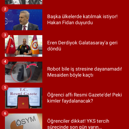
2
Başka ülkelerde katılmak istiyor!
Hakan Fidan duyurdu
3
Eren Derdiyok Galatasaray'a geri
döndü
4
Robot bile iş stresine dayanamadı!
Mesaiden böyle kaçtı
5
Öğrenci affı Resmi Gazete'de! Peki
kimler faydalanacak?
6
Öğrenciler dikkat! YKS tercih
sürecinde son gün yarın...