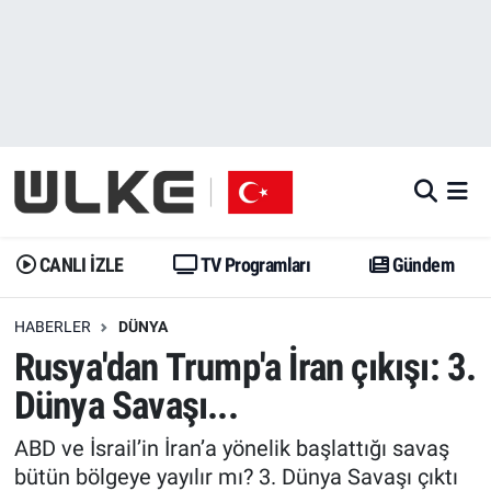
CANLI İZLE
CANLI YAYIN
Nöbetçi Eczaneler
TV Programları
TV Programları
Hava Durumu
Gündem
Gündem
İstanbul Namaz Vakitleri
Dünya
Trend
Trafik Durumu
CANLI İZLE
TV Programları
Gündem
Spor
Yaşam
Süper Lig Puan Durumu ve Fikstür
HABERLER
DÜNYA
Rusya'dan Trump'a İran çıkışı: 3.
Erişim Bilgileri
Erişim Bilgileri
Erişim Bilgileri
Dünya Savaşı...
Ekonomi
Spor
Tüm Manşetler
ABD ve İsrail’in İran’a yönelik başlattığı savaş
Trend
Ekonomi
Son Dakika Haberleri
bütün bölgeye yayılır mı? 3. Dünya Savaşı çıktı