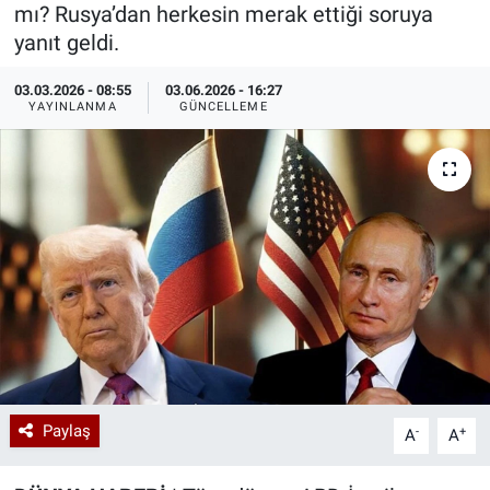
mı? Rusya’dan herkesin merak ettiği soruya
Özel Haberler
Dünya
Haber Arşivi
yanıt geldi.
03.03.2026 - 08:55
03.06.2026 - 16:27
Yazarlar
Medya
YAYINLANMA
GÜNCELLEME
Özel Haberler
Kadın
Erişim Bilgileri
Sağlık
Teknoloji
Ramazan
Paylaş
-
+
A
A