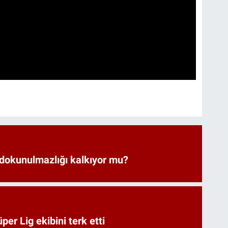
 dokunulmazlığı kalkıyor mu?
er Lig ekibini terk etti