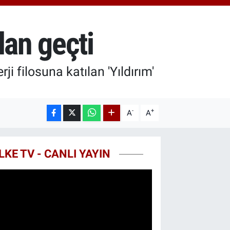
.49
%2.12
T100
87
%64
dan geçti
COIN
60,53
%-0.76
i filosuna katılan 'Yıldırım'
-
+
A
A
LKE TV - CANLI YAYIN