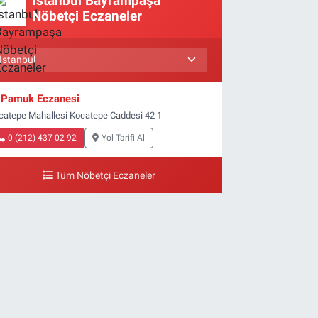
İstanbul Bayrampaşa
Nöbetçi Eczaneler
Pamuk Eczanesi
catepe Mahallesi Kocatepe Caddesi 42 1
0 (212) 437 02 92
Yol Tarifi Al
Tüm Nöbetçi Eczaneler