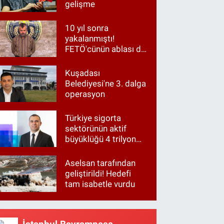
gelişme
10 yıl sonra
yakalanmıştı!
FETÖ'cünün ablası da
gözaltında
Kuşadası
Belediyesi'ne 3. dalga
operasyon
Türkiye sigorta
sektörünün aktif
büyüklüğü 4 trilyon
TL'ye yaklaştı!
Aselsan tarafından
geliştirildi! Hedefi
tam isabetle vurdu