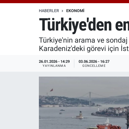
Özel Haberler
Dünya
Haber Arşivi
HABERLER
EKONOMI
Türkiye'den en
Yazarlar
Medya
Türkiye'nin arama ve sondaj k
Özel Haberler
Karadeniz'deki görevi için İs
Kadın
26.01.2026 - 14:29
03.06.2026 - 16:27
YAYINLANMA
GÜNCELLEME
Erişim Bilgileri
Sağlık
Teknoloji
Ramazan