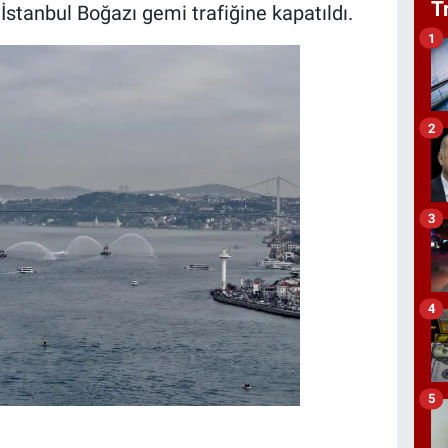
T
 İstanbul Boğazı gemi trafiğine kapatıldı.
1
2
3
4
5