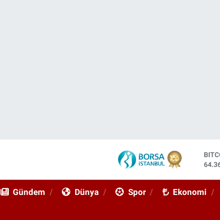
DOL
47,7
EUR
55,0
Gündem
Dünya
Spor
Ekonomi
STE
64,1
GRA