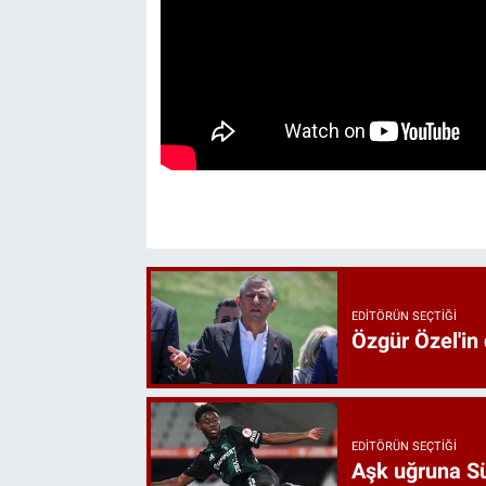
EDITÖRÜN SEÇTIĞI
Özgür Özel'in
EDITÖRÜN SEÇTIĞI
Aşk uğruna Süp