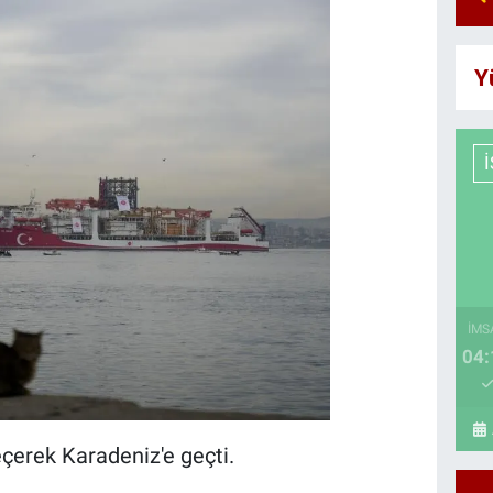
Y
İMS
04:
çerek Karadeniz'e geçti.