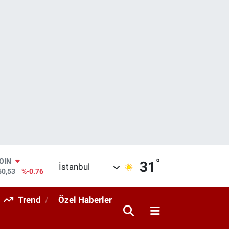
°
AR
31
İstanbul
069
%0.17
O
265
%0.01
Trend
Özel Haberler
RLİN
897
%0.02
M ALTIN