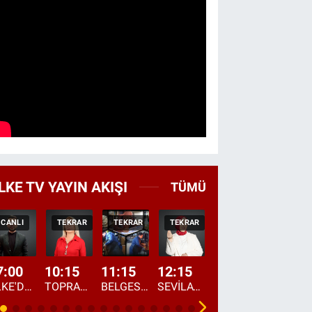
LKE TV YAYIN AKIŞI
TÜMÜ
CANLI
TEKRAR
TEKRAR
TEKRAR
CANLI
HABER
7:00
10:15
11:15
12:15
13:00
13:45
ÜLKE'DE BU SABAH
TOPRAKTAN SOFRAYA
BELGESEL: "ÜLKE'NİN ALIN TERİ"
SEVİLAY SUNGUR İLE ELİMİN BEREKETİ
ÖĞLE AJANSI
ÜLKE'DEN HABE