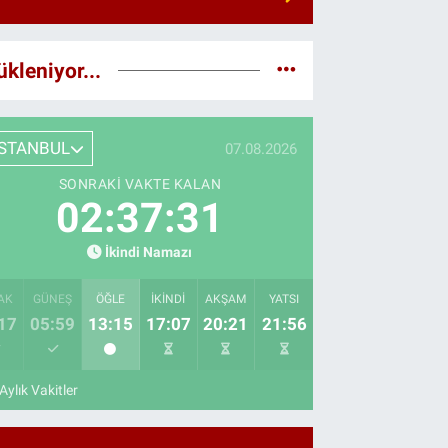
ükleniyor...
İSTANBUL
07.08.2026
SONRAKI VAKTE KALAN
02:37:30
İkindi Namazı
AK
GÜNEŞ
ÖĞLE
İKINDI
AKŞAM
YATSI
17
05:59
13:15
17:07
20:21
21:56
Aylık Vakitler