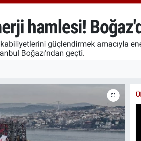
6618
BİS
13.8
erji hamlesi! Boğaz'
BIT
64.3
abiliyetlerini güçlendirmek amacıyla enerj
tanbul Boğazı'ndan geçti.
Ü