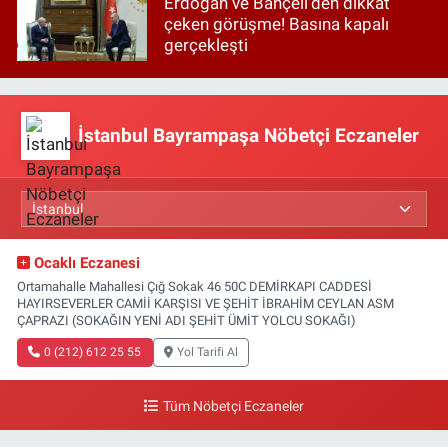
Erdoğan ve Bahçeli'den dikkat
çeken görüşme! Basına kapalı
gerçekleşti
İstanbul Bayrampaşa Nöbetçi Eczaneler
Ocaklı Eczanesi
Ortamahalle Mahallesi Çığ Sokak 46 50C DEMİRKAPI CADDESİ
HAYIRSEVERLER CAMİİ KARŞISI VE ŞEHİT İBRAHİM CEYLAN ASM
ÇAPRAZI (SOKAĞIN YENİ ADI ŞEHİT ÜMİT YOLCU SOKAĞI)
0 (212) 612 25 55
Yol Tarifi Al
Tüm Nöbetçi Eczaneler