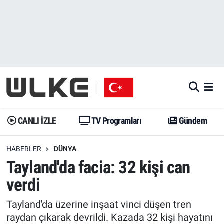
CANLI İZLE
CANLI YAYIN
Nöbetçi Eczaneler
TV Programları
TV Programları
Hava Durumu
Gündem
Gündem
İstanbul Namaz Vakitleri
Dünya
Trend
Trafik Durumu
CANLI İZLE
TV Programları
Gündem
Spor
Yaşam
Süper Lig Puan Durumu ve Fikstür
HABERLER
DÜNYA
Tayland'da facia: 32 kişi can
Erişim Bilgileri
Erişim Bilgileri
Erişim Bilgileri
verdi
Ekonomi
Spor
Tüm Manşetler
Tayland'da üzerine inşaat vinci düşen tren
Trend
Ekonomi
Son Dakika Haberleri
raydan çıkarak devrildi. Kazada 32 kişi hayatını