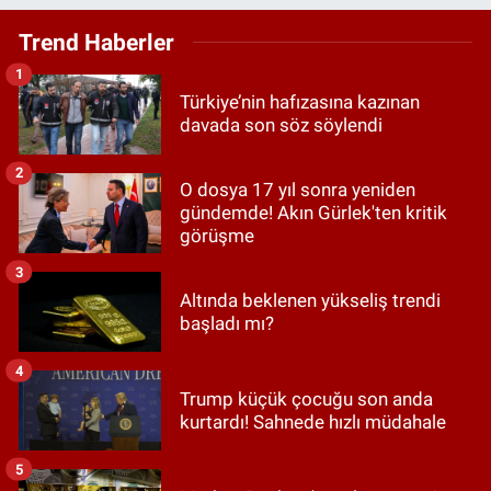
Trend Haberler
1
Türkiye’nin hafızasına kazınan
davada son söz söylendi
2
O dosya 17 yıl sonra yeniden
gündemde! Akın Gürlek'ten kritik
görüşme
3
Altında beklenen yükseliş trendi
başladı mı?
4
Trump küçük çocuğu son anda
kurtardı! Sahnede hızlı müdahale
5