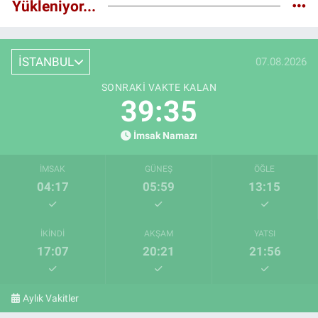
Yükleniyor...
İSTANBUL
07.08.2026
SONRAKI VAKTE KALAN
39:33
İmsak Namazı
İMSAK
GÜNEŞ
ÖĞLE
04:17
05:59
13:15
İKINDI
AKŞAM
YATSI
17:07
20:21
21:56
Aylık Vakitler