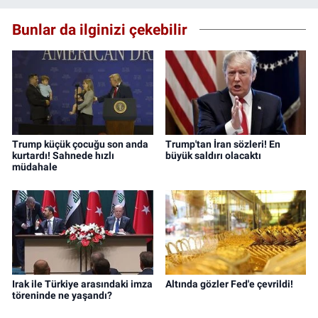
Bunlar da ilginizi çekebilir
Trump küçük çocuğu son anda
Trump'tan İran sözleri! En
kurtardı! Sahnede hızlı
büyük saldırı olacaktı
müdahale
Irak ile Türkiye arasındaki imza
Altında gözler Fed'e çevrildi!
töreninde ne yaşandı?