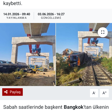
kaybetti.
Özel Haberler
Dünya
Haber Arşivi
14.01.2026 - 09:40
03.06.2026 - 16:27
YAYINLANMA
GÜNCELLEME
Yazarlar
Medya
Özel Haberler
Kadın
Erişim Bilgileri
Sağlık
Teknoloji
Paylaş
-
+
A
A
Ramazan
Sabah saatlerinde başkent
Bangkok
'tan ülkenin