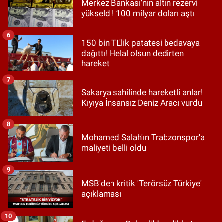
Merkez Bankası'nın altın rezervi
yükseldi! 100 milyar doları aştı
6
150 bin TL'lik patatesi bedavaya
dağıttı! Helal olsun dedirten
hareket
7
Sakarya sahilinde hareketli anlar!
Kıyıya İnsansız Deniz Aracı vurdu
8
Mohamed Salah'ın Trabzonspor'a
maliyeti belli oldu
9
MSB'den kritik 'Terörsüz Türkiye'
açıklaması
10