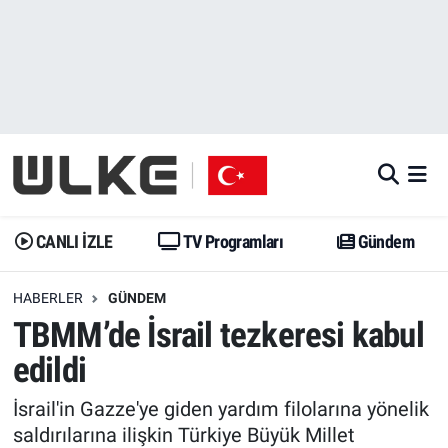
CANLI İZLE
CANLI YAYIN
Nöbetçi Eczaneler
TV Programları
TV Programları
Hava Durumu
Gündem
Gündem
İstanbul Namaz Vakitleri
Dünya
Trend
Trafik Durumu
CANLI İZLE
TV Programları
Gündem
Spor
Yaşam
Süper Lig Puan Durumu ve Fikstür
HABERLER
GÜNDEM
TBMM’de İsrail tezkeresi kabul
Erişim Bilgileri
Erişim Bilgileri
Erişim Bilgileri
edildi
Ekonomi
Spor
Tüm Manşetler
İsrail'in Gazze'ye giden yardım filolarına yönelik
Trend
Ekonomi
Son Dakika Haberleri
saldırılarına ilişkin Türkiye Büyük Millet