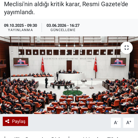
Meclisi'nin aldığı kritik karar, Resmi Gazete'de
Özel Haberler
Dünya
Haber Arşivi
yayımlandı.
09.10.2025 - 09:30
03.06.2026 - 16:27
Yazarlar
Medya
YAYINLANMA
GÜNCELLEME
Özel Haberler
Kadın
Erişim Bilgileri
Sağlık
Teknoloji
Ramazan
Paylaş
-
+
A
A