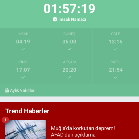
01:57:18
İmsak Namazı
İMSAK
GÜNEŞ
ÖĞLE
04:19
06:00
13:15
İKINDI
AKŞAM
YATSI
17:07
20:20
21:54
Aylık Vakitler
Trend Haberler
1
Muğla'da korkutan deprem!
AFAD'dan açıklama