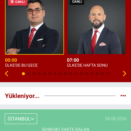
CANLI
CANLI
00:00
07:00
ÜLKE'DE BU GECE
ÜLKE'DE HAFTA SONU
Yükleniyor...
İSTANBUL
08.08.2026
SONRAKI VAKTE KALAN