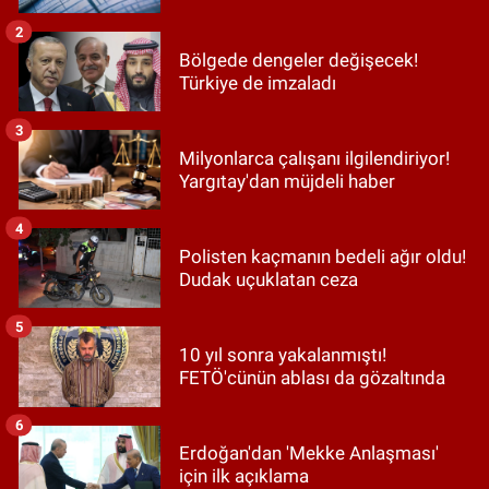
2
Bölgede dengeler değişecek!
Türkiye de imzaladı
3
Milyonlarca çalışanı ilgilendiriyor!
Yargıtay'dan müjdeli haber
4
Polisten kaçmanın bedeli ağır oldu!
Dudak uçuklatan ceza
5
10 yıl sonra yakalanmıştı!
FETÖ'cünün ablası da gözaltında
6
Erdoğan'dan 'Mekke Anlaşması'
için ilk açıklama