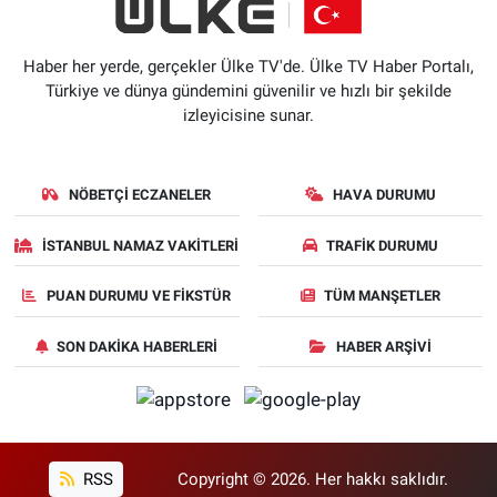
Haber her yerde, gerçekler Ülke TV'de. Ülke TV Haber Portalı,
Türkiye ve dünya gündemini güvenilir ve hızlı bir şekilde
izleyicisine sunar.
NÖBETÇI ECZANELER
HAVA DURUMU
İSTANBUL NAMAZ VAKITLERI
TRAFIK DURUMU
PUAN DURUMU VE FIKSTÜR
TÜM MANŞETLER
SON DAKIKA HABERLERI
HABER ARŞIVI
RSS
Copyright © 2026. Her hakkı saklıdır.