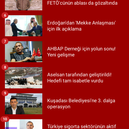
FETÖ'cünün ablası da gözaltında
6
Erdoğan'dan 'Mekke Anlaşması'
için ilk açıklama
7
AHBAP Derneği için yolun sonu!
Yeni gelişme
8
Aselsan tarafından geliştirildi!
Hedefi tam isabetle vurdu
9
Kuşadası Belediyesi'ne 3. dalga
operasyon
10
Türkiye sigorta sektörünün aktif