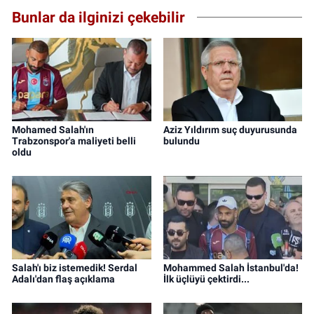
Bunlar da ilginizi çekebilir
Mohamed Salah'ın
Aziz Yıldırım suç duyurusunda
Trabzonspor'a maliyeti belli
bulundu
oldu
Salah'ı biz istemedik! Serdal
Mohammed Salah İstanbul'da!
Adalı'dan flaş açıklama
İlk üçlüyü çektirdi...