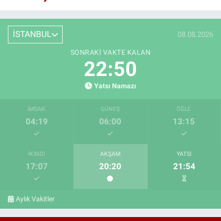
İSTANBUL
08.08.2026
SONRAKI VAKTE KALAN
22:49
Yatsı Namazı
İMSAK
GÜNEŞ
ÖĞLE
04:19
06:00
13:15
İKINDI
AKŞAM
YATSI
17:07
20:20
21:54
Aylık Vakitler