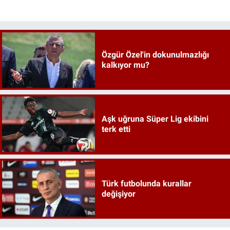
Özgür Özel'in dokunulmazlığı
kalkıyor mu?
Aşk uğruna Süper Lig ekibini
terk etti
Türk futbolunda kurallar
değişiyor