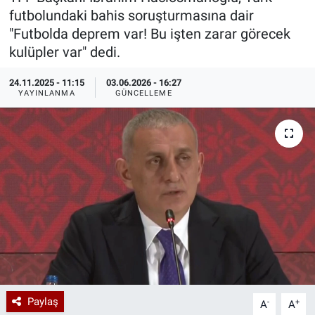
futbolundaki bahis soruşturmasına dair
Özel Haberler
Dünya
Haber Arşivi
"Futbolda deprem var! Bu işten zarar görecek
kulüpler var" dedi.
Yazarlar
Medya
24.11.2025 - 11:15
03.06.2026 - 16:27
YAYINLANMA
GÜNCELLEME
Özel Haberler
Kadın
Erişim Bilgileri
Sağlık
Teknoloji
Ramazan
Paylaş
-
+
A
A