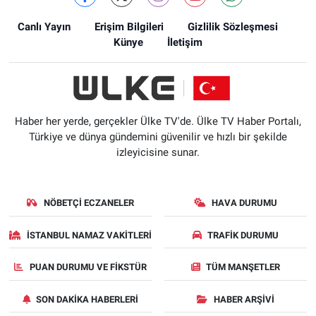
Canlı Yayın
Erişim Bilgileri
Gizlilik Sözleşmesi
Künye
İletişim
Haber her yerde, gerçekler Ülke TV'de. Ülke TV Haber Portalı,
Türkiye ve dünya gündemini güvenilir ve hızlı bir şekilde
izleyicisine sunar.
NÖBETÇI ECZANELER
HAVA DURUMU
İSTANBUL NAMAZ VAKITLERI
TRAFIK DURUMU
PUAN DURUMU VE FIKSTÜR
TÜM MANŞETLER
SON DAKIKA HABERLERI
HABER ARŞIVI