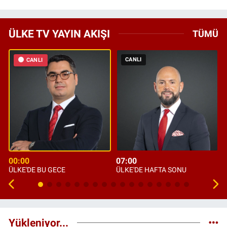
ÜLKE TV YAYIN AKIŞI
TÜMÜ
CANLI
CANLI
00:00
07:00
ÜLKE'DE BU GECE
ÜLKE'DE HAFTA SONU
Yükleniyor...