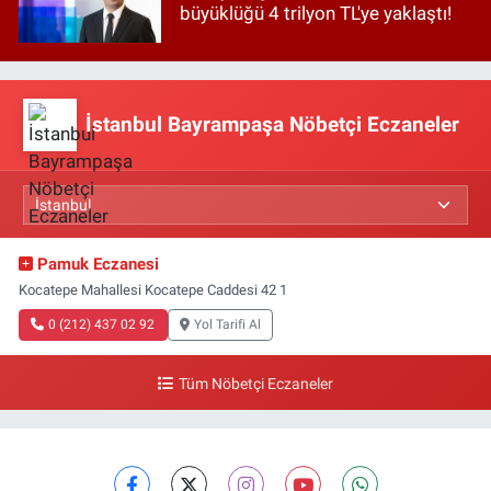
büyüklüğü 4 trilyon TL'ye yaklaştı!
İstanbul Bayrampaşa Nöbetçi Eczaneler
Pamuk Eczanesi
Kocatepe Mahallesi Kocatepe Caddesi 42 1
0 (212) 437 02 92
Yol Tarifi Al
Tüm Nöbetçi Eczaneler