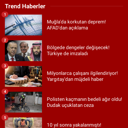
Trend Haberler
1
Muğla'da korkutan deprem!
AFAD'dan açıklama
2
Bölgede dengeler değişecek!
Türkiye de imzaladı
3
Milyonlarca çalışanı ilgilendiriyor!
Yargıtay'dan müjdeli haber
4
Polisten kaçmanın bedeli ağır oldu!
Dudak uçuklatan ceza
5
10 yıl sonra yakalanmıştı!