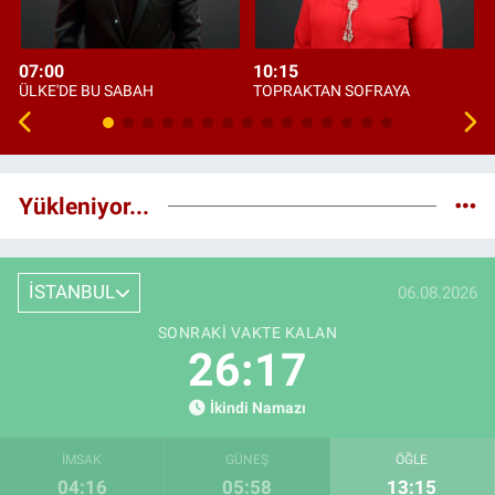
07:00
10:15
ÜLKE'DE BU SABAH
TOPRAKTAN SOFRAYA
Yükleniyor...
İSTANBUL
06.08.2026
SONRAKI VAKTE KALAN
26:16
İkindi Namazı
İMSAK
GÜNEŞ
ÖĞLE
04:16
05:58
13:15