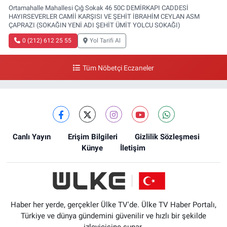
Ortamahalle Mahallesi Çığ Sokak 46 50C DEMİRKAPI CADDESİ
HAYIRSEVERLER CAMİİ KARŞISI VE ŞEHİT İBRAHİM CEYLAN ASM
ÇAPRAZI (SOKAĞIN YENİ ADI ŞEHİT ÜMİT YOLCU SOKAĞI)
0 (212) 612 25 55
Yol Tarifi Al
Tüm Nöbetçi Eczaneler
Canlı Yayın
Erişim Bilgileri
Gizlilik Sözleşmesi
Künye
İletişim
Haber her yerde, gerçekler Ülke TV'de. Ülke TV Haber Portalı,
Türkiye ve dünya gündemini güvenilir ve hızlı bir şekilde