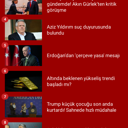
gündemde! Akın Gürlek'ten kritik
görüşme
4
Aziz Yıldırım suç duyurusunda
bulundu
5
Erdoğan'dan 'çerçeve yasa' mesajı
6
Altında beklenen yükseliş trendi
başladı mı?
7
Trump küçük çocuğu son anda
kurtardı! Sahnede hızlı müdahale
8