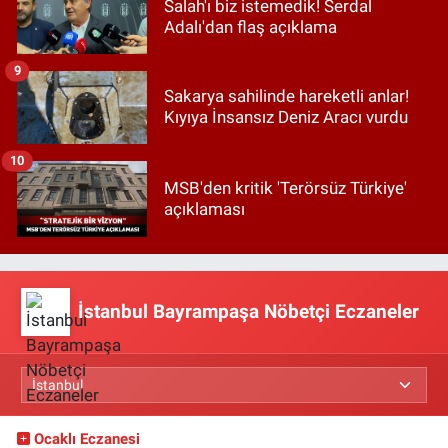
Salah'ı biz istemedik! Serdal
Adalı'dan flaş açıklama
9
Sakarya sahilinde hareketli anlar!
Kıyıya İnsansız Deniz Aracı vurdu
10
MSB'den kritik 'Terörsüz Türkiye'
açıklaması
İstanbul Bayrampaşa Nöbetçi Eczaneler
Ocaklı Eczanesi