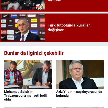
Türk futbolunda kurallar
değişiyor
Bunlar da ilginizi çekebilir
Mohamed Salah'ın
Aziz Yıldırım suç duyurusunda
Trabzonspor'a maliyeti belli
bulundu
oldu