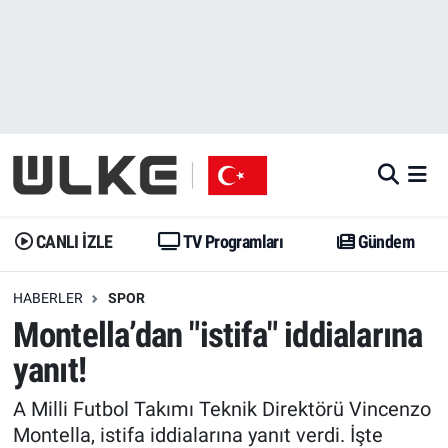
CANLI İZLE
CANLI YAYIN
Nöbetçi Eczaneler
TV Programları
TV Programları
Hava Durumu
Gündem
Gündem
İstanbul Namaz Vakitleri
Dünya
Trend
Trafik Durumu
CANLI İZLE
TV Programları
Gündem
Spor
Yaşam
Süper Lig Puan Durumu ve Fikstür
HABERLER
SPOR
Montella’dan "istifa" iddialarına
Erişim Bilgileri
Erişim Bilgileri
Erişim Bilgileri
yanıt!
Ekonomi
Spor
Tüm Manşetler
A Milli Futbol Takımı Teknik Direktörü Vincenzo
Trend
Ekonomi
Son Dakika Haberleri
Montella, istifa iddialarına yanıt verdi. İşte