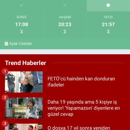
İKINDI
AKŞAM
YATSI
17:08
20:23
21:57
Aylık Vakitler
Trend Haberler
1
FETÖ'cü hainden kan donduran
ifadeler
2
Daha 19 yaşında ama 5 kişiye iş
veriyor! 'Yapamazsın' diyenlere en
güzel cevap
3
O dosya 17 yıl sonra yeniden