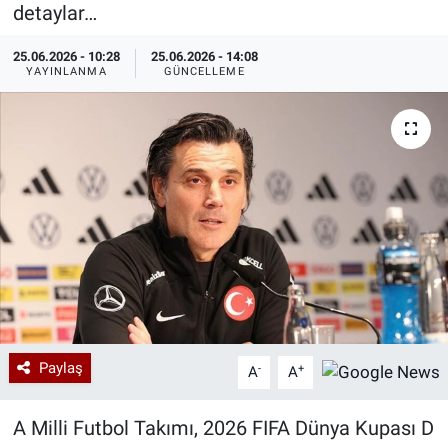
detaylar…
Özel Haberler
Dünya
Haber Arşivi
25.06.2026 - 10:28
25.06.2026 - 14:08
YAYINLANMA
GÜNCELLEME
Yazarlar
Medya
Özel Haberler
Kadın
Erişim Bilgileri
Sağlık
Teknoloji
Paylaş
-
+
A
A
Ramazan
A Milli Futbol Takımı, 2026 FIFA Dünya Kupası D