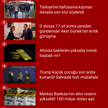
1
Türkiye’nin hafızasına kazınan
davada son söz söylendi
2
O dosya 17 yıl sonra yeniden
gündemde! Akın Gürlek'ten kritik
görüşme
3
Altında beklenen yükseliş trendi
başladı mı?
4
Trump küçük çocuğu son anda
kurtardı! Sahnede hızlı müdahale
5
Merkez Bankası'nın altın rezervi
yükseldi! 100 milyar doları aştı