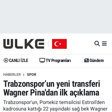
CANLI İZLE
CANLI YAYIN
Nöbetçi Eczaneler
TV Programları
TV Programları
Hava Durumu
Gündem
Gündem
İstanbul Namaz Vakitleri
Dünya
Trend
Trafik Durumu
CANLI İZLE
TV Programları
Gündem
Spor
Yaşam
Süper Lig Puan Durumu ve Fikstür
HABERLER
SPOR
Trabzonspor’un yeni transferi
Erişim Bilgileri
Erişim Bilgileri
Erişim Bilgileri
Wagner Pina'dan ilk açıklama
Ekonomi
Spor
Tüm Manşetler
Trabzonspor'un, Portekiz temsilcisi Estroil'den
Trend
Ekonomi
Son Dakika Haberleri
kadrosuna kattığı 22 yaşındaki sağ bek Wagner