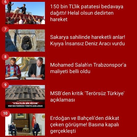
6
150 bin TL'lik patatesi bedavaya
dağıttı! Helal olsun dedirten
hareket
7
Sakarya sahilinde hareketli anlar!
Kıyıya İnsansız Deniz Aracı vurdu
8
Mohamed Salah'ın Trabzonspor'a
maliyeti belli oldu
9
MSB'den kritik 'Terörsüz Türkiye'
açıklaması
10
Erdoğan ve Bahçeli'den dikkat
çeken görüşme! Basına kapalı
gerçekleşti