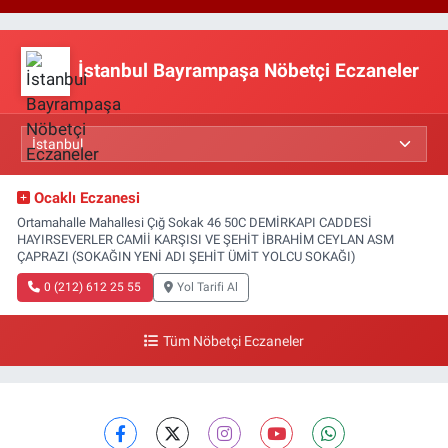
İstanbul Bayrampaşa Nöbetçi Eczaneler
Ocaklı Eczanesi
Ortamahalle Mahallesi Çığ Sokak 46 50C DEMİRKAPI CADDESİ
HAYIRSEVERLER CAMİİ KARŞISI VE ŞEHİT İBRAHİM CEYLAN ASM
ÇAPRAZI (SOKAĞIN YENİ ADI ŞEHİT ÜMİT YOLCU SOKAĞI)
0 (212) 612 25 55
Yol Tarifi Al
Tüm Nöbetçi Eczaneler