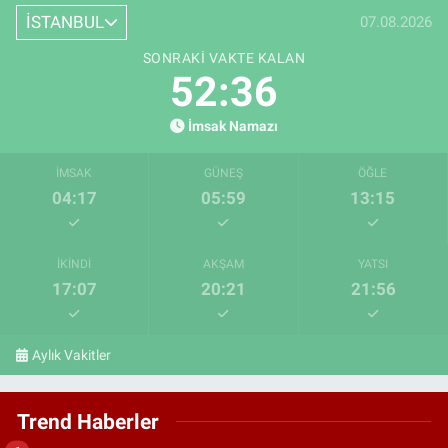
İSTANBUL
07.08.2026
SONRAKI VAKTE KALAN
52:35
İmsak Namazı
İMSAK
GÜNEŞ
ÖĞLE
04:17
05:59
13:15
İKINDI
AKŞAM
YATSI
17:07
20:21
21:56
Aylık Vakitler
Trend Haberler