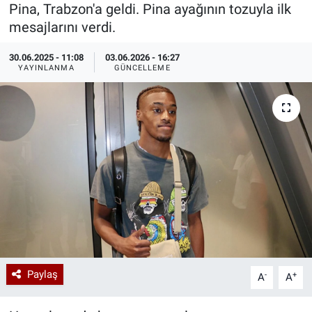
Pina, Trabzon'a geldi. Pina ayağının tozuyla ilk
Özel Haberler
Dünya
Haber Arşivi
mesajlarını verdi.
30.06.2025 - 11:08
03.06.2026 - 16:27
Yazarlar
Medya
YAYINLANMA
GÜNCELLEME
Özel Haberler
Kadın
Erişim Bilgileri
Sağlık
Teknoloji
Ramazan
Paylaş
-
+
A
A