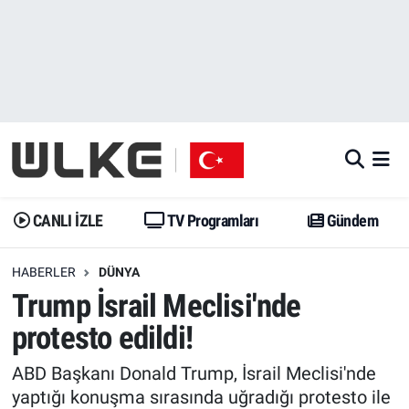
CANLI İZLE
CANLI YAYIN
Nöbetçi Eczaneler
TV Programları
TV Programları
Hava Durumu
Gündem
Gündem
İstanbul Namaz Vakitleri
Dünya
Trend
Trafik Durumu
CANLI İZLE
TV Programları
Gündem
Spor
Yaşam
Süper Lig Puan Durumu ve Fikstür
HABERLER
DÜNYA
Trump İsrail Meclisi'nde
Erişim Bilgileri
Erişim Bilgileri
Erişim Bilgileri
protesto edildi!
Ekonomi
Spor
Tüm Manşetler
ABD Başkanı Donald Trump, İsrail Meclisi'nde
Trend
Ekonomi
Son Dakika Haberleri
yaptığı konuşma sırasında uğradığı protesto ile