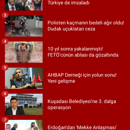
Türkiye de imzaladı
3
Polisten kaçmanın bedeli ağır oldu!
Dudak uçuklatan ceza
4
10 yıl sonra yakalanmıştı!
FETÖ'cünün ablası da gözaltında
5
AHBAP Derneği için yolun sonu!
Yeni gelişme
6
Kuşadası Belediyesi'ne 3. dalga
operasyon
7
Erdoğan'dan 'Mekke Anlaşması'