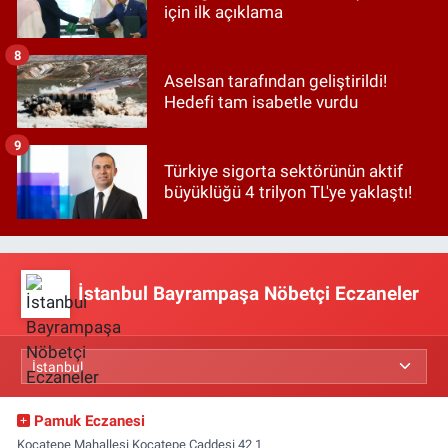
için ilk açıklama
8
Aselsan tarafından geliştirildi!
Hedefi tam isabetle vurdu
9
Türkiye sigorta sektörünün aktif
büyüklüğü 4 trilyon TL'ye yaklaştı!
İstanbul Bayrampaşa Nöbetçi Eczaneler
Pamuk Eczanesi
Kocatepe Mahallesi Kocatepe Caddesi 42 1