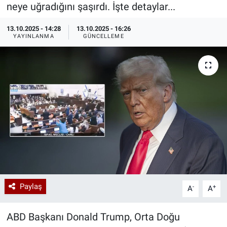
neye uğradığını şaşırdı. İşte detaylar...
Özel Haberler
Dünya
Haber Arşivi
13.10.2025 - 14:28
13.10.2025 - 16:26
YAYINLANMA
GÜNCELLEME
Yazarlar
Medya
Özel Haberler
Kadın
Erişim Bilgileri
Sağlık
Teknoloji
Paylaş
-
+
A
A
Ramazan
ABD Başkanı Donald Trump, Orta Doğu