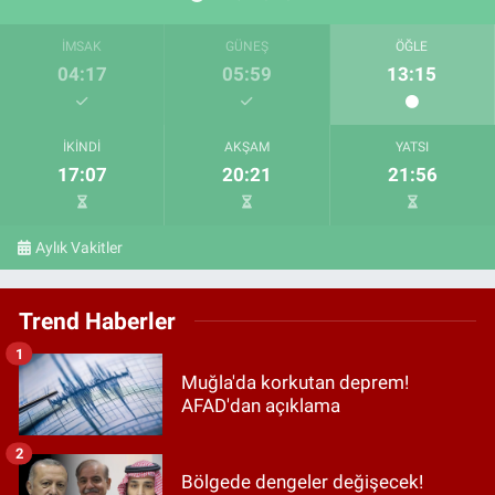
İMSAK
GÜNEŞ
ÖĞLE
04:17
05:59
13:15
İKINDI
AKŞAM
YATSI
17:07
20:21
21:56
Aylık Vakitler
Trend Haberler
1
Muğla'da korkutan deprem!
AFAD'dan açıklama
2
Bölgede dengeler değişecek!