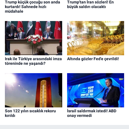
Trump küçük çocuğu son anda
Trump'tan İran sözleri! En
kurtardı! Sahnede hızlı
büyük saldırı olacaktı
müdahale
Irak ile Türkiye arasındaki imza
Altında gözler Fed'e çevrildi!
töreninde ne yaşandı?
Son 122 yılın sıcaklık rekoru
İsrail saldırmak istedi! ABD
kırıldı
onay vermedi