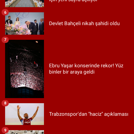
6
Devlet Bahçeli nikah şahidi oldu
7
Ebru Yaşar konserinde rekor! Yüz
binler bir araya geldi
8
Trabzonspor'dan "haciz" açıklaması
9