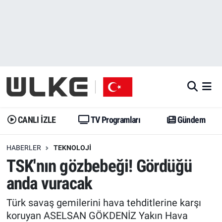
CANLI İZLE
CANLI YAYIN
Nöbetçi Eczaneler
TV Programları
TV Programları
Hava Durumu
Gündem
Gündem
İstanbul Namaz Vakitleri
Dünya
Trend
Trafik Durumu
CANLI İZLE
TV Programları
Gündem
Spor
Yaşam
Süper Lig Puan Durumu ve Fikstür
HABERLER
TEKNOLOJI
TSK'nın gözbebeği! Gördüğü
Erişim Bilgileri
Erişim Bilgileri
Erişim Bilgileri
anda vuracak
Ekonomi
Spor
Tüm Manşetler
Türk savaş gemilerini hava tehditlerine karşı
Trend
Ekonomi
Son Dakika Haberleri
koruyan ASELSAN GÖKDENİZ Yakın Hava