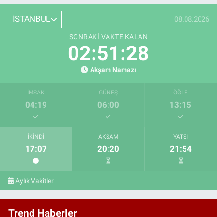
İSTANBUL
08.08.2026
SONRAKI VAKTE KALAN
02:51:27
Akşam Namazı
İMSAK
GÜNEŞ
ÖĞLE
04:19
06:00
13:15
İKINDI
AKŞAM
YATSI
17:07
20:20
21:54
Aylık Vakitler
Trend Haberler