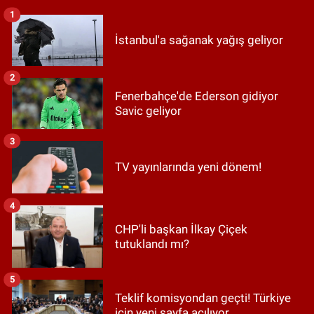
1
İstanbul'a sağanak yağış geliyor
2
Fenerbahçe'de Ederson gidiyor
Savic geliyor
3
TV yayınlarında yeni dönem!
4
CHP'li başkan İlkay Çiçek
tutuklandı mı?
5
Teklif komisyondan geçti! Türkiye
için yeni sayfa açılıyor