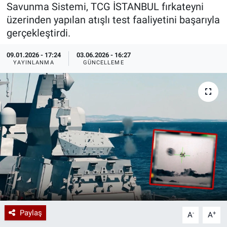
Savunma Sistemi, TCG İSTANBUL fırkateyni
Özel Haberler
Dünya
Haber Arşivi
üzerinden yapılan atışlı test faaliyetini başarıyla
gerçekleştirdi.
Yazarlar
Medya
09.01.2026 - 17:24
03.06.2026 - 16:27
YAYINLANMA
GÜNCELLEME
Özel Haberler
Kadın
Erişim Bilgileri
Sağlık
Teknoloji
Ramazan
Paylaş
-
+
A
A