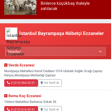
Binlerce küçükbaş ihaleyle
satılacak
İstanbul Bayrampaşa Nöbetçi Eczaneler
Sevda Eczanesi
Muratpaşa Mahallesi Kamil Caddesi 107A Ulubatlı Sağlık Ocağı Çapraz
Karşısı,Muratpaşa Muhtarlığı Çaprazı
0 (212) 564 20 21
Yol Tarifi Al
Berna Koç Eczanesi
Yıldırım Mahallesi Barbaros Sokak 56
0 (212) 616 43 91
Yol Tarifi Al