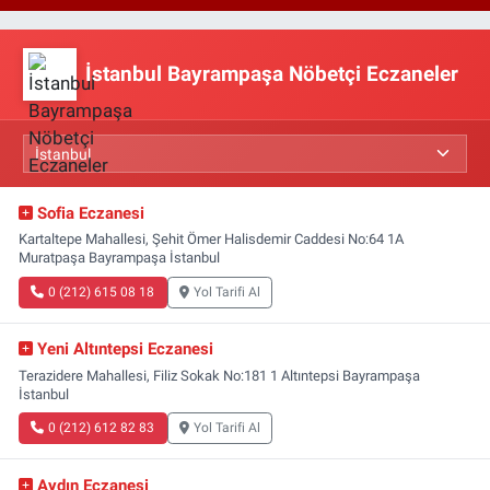
İstanbul Bayrampaşa Nöbetçi Eczaneler
Sofia Eczanesi
Kartaltepe Mahallesi, Şehit Ömer Halisdemir Caddesi No:64 1A
Muratpaşa Bayrampaşa İstanbul
0 (212) 615 08 18
Yol Tarifi Al
Yeni Altıntepsi Eczanesi
Terazidere Mahallesi, Filiz Sokak No:181 1 Altıntepsi Bayrampaşa
İstanbul
0 (212) 612 82 83
Yol Tarifi Al
Aydın Eczanesi