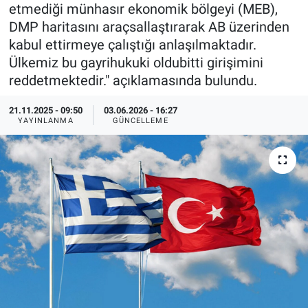
etmediği münhasır ekonomik bölgeyi (MEB),
Özel Haberler
Dünya
Haber Arşivi
DMP haritasını araçsallaştırarak AB üzerinden
kabul ettirmeye çalıştığı anlaşılmaktadır.
Yazarlar
Medya
Ülkemiz bu gayrihukuki oldubitti girişimini
reddetmektedir." açıklamasında bulundu.
Özel Haberler
21.11.2025 - 09:50
03.06.2026 - 16:27
YAYINLANMA
GÜNCELLEME
Kadın
Erişim Bilgileri
Sağlık
Teknoloji
Ramazan