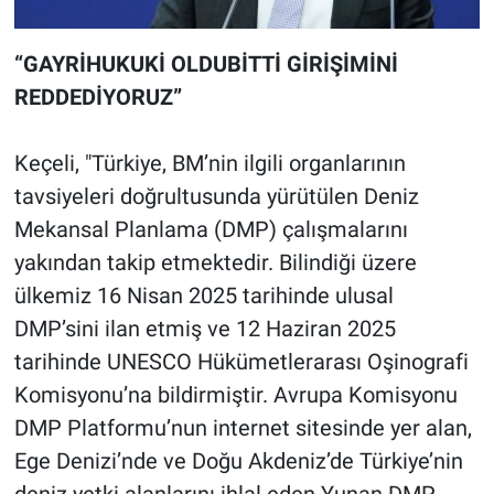
“GAYRİHUKUKİ OLDUBİTTİ GİRİŞİMİNİ
REDDEDİYORUZ”
Keçeli, "Türkiye, BM’nin ilgili organlarının
tavsiyeleri doğrultusunda yürütülen Deniz
Mekansal Planlama (DMP) çalışmalarını
yakından takip etmektedir. Bilindiği üzere
ülkemiz 16 Nisan 2025 tarihinde ulusal
DMP’sini ilan etmiş ve 12 Haziran 2025
tarihinde UNESCO Hükümetlerarası Oşinografi
Komisyonu’na bildirmiştir. Avrupa Komisyonu
DMP Platformu’nun internet sitesinde yer alan,
Ege Denizi’nde ve Doğu Akdeniz’de Türkiye’nin
deniz yetki alanlarını ihlal eden Yunan DMP