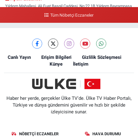
Yıldırım Mahallesi, Ali Fuat Başgil Caddesi, No:22 1B Yıldırım Bayrampaşa
İstanbul
Tüm Nöbetçi Eczaneler
0 (212) 618 00 51
Yol Tarifi Al
Canlı Yayın
Erişim Bilgileri
Gizlilik Sözleşmesi
Künye
İletişim
Haber her yerde, gerçekler Ülke TV'de. Ülke TV Haber Portalı,
Türkiye ve dünya gündemini güvenilir ve hızlı bir şekilde
izleyicisine sunar.
NÖBETÇI ECZANELER
HAVA DURUMU