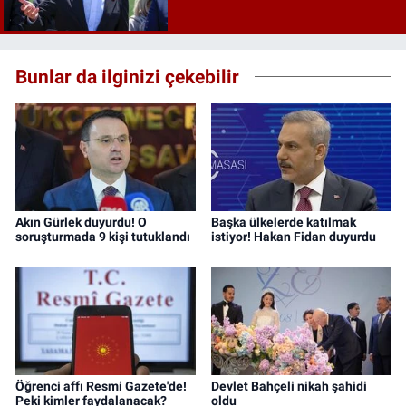
Bunlar da ilginizi çekebilir
Akın Gürlek duyurdu! O
Başka ülkelerde katılmak
soruşturmada 9 kişi tutuklandı
istiyor! Hakan Fidan duyurdu
Öğrenci affı Resmi Gazete'de!
Devlet Bahçeli nikah şahidi
Peki kimler faydalanacak?
oldu