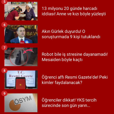
5
13 milyonu 20 günde harcadı
iddiası! Anne ve kızı böyle yüzleşti
6
Akın Gürlek duyurdu! O
soruşturmada 9 kişi tutuklandı
7
Robot bile iş stresine dayanamadı!
Mesaiden böyle kaçtı
8
Öğrenci affı Resmi Gazete'de! Peki
kimler faydalanacak?
9
Öğrenciler dikkat! YKS tercih
sürecinde son gün yarın...