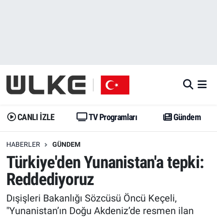
CANLI İZLE
CANLI YAYIN
Nöbetçi Eczaneler
TV Programları
TV Programları
Hava Durumu
Gündem
Gündem
İstanbul Namaz Vakitleri
Dünya
Trend
Trafik Durumu
CANLI İZLE
TV Programları
Gündem
Spor
Yaşam
Süper Lig Puan Durumu ve Fikstür
HABERLER
GÜNDEM
Türkiye'den Yunanistan'a tepki:
Erişim Bilgileri
Erişim Bilgileri
Erişim Bilgileri
Reddediyoruz
Ekonomi
Spor
Tüm Manşetler
Dışişleri Bakanlığı Sözcüsü Öncü Keçeli,
Trend
Ekonomi
Son Dakika Haberleri
"Yunanistan’ın Doğu Akdeniz’de resmen ilan