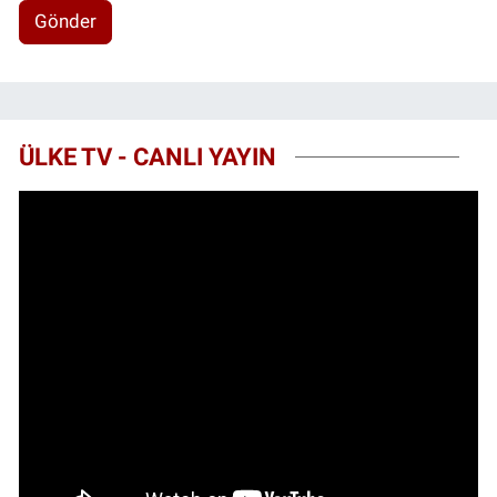
Gönder
ÜLKE TV - CANLI YAYIN