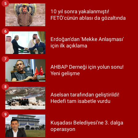
5
10 yıl sonra yakalanmıştı!
FETÖ'cünün ablası da gözaltında
6
Erdoğan'dan 'Mekke Anlaşması'
için ilk açıklama
7
AHBAP Derneği için yolun sonu!
Yeni gelişme
8
Aselsan tarafından geliştirildi!
Hedefi tam isabetle vurdu
9
Kuşadası Belediyesi'ne 3. dalga
operasyon