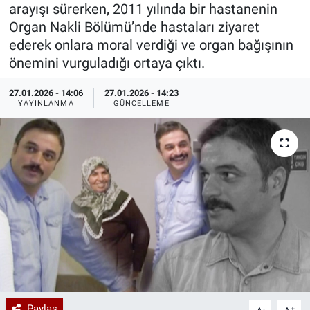
arayışı sürerken, 2011 yılında bir hastanenin
Özel Haberler
Dünya
Haber Arşivi
Organ Nakli Bölümü’nde hastaları ziyaret
ederek onlara moral verdiği ve organ bağışının
Yazarlar
Medya
önemini vurguladığı ortaya çıktı.
27.01.2026 - 14:06
27.01.2026 - 14:23
Özel Haberler
YAYINLANMA
GÜNCELLEME
Kadın
Erişim Bilgileri
Sağlık
Teknoloji
Ramazan
Paylaş
-
+