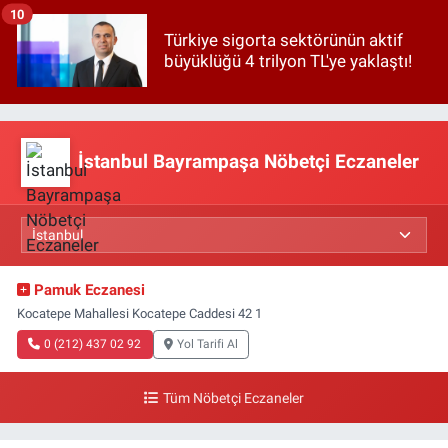
10
Türkiye sigorta sektörünün aktif
büyüklüğü 4 trilyon TL'ye yaklaştı!
İstanbul Bayrampaşa Nöbetçi Eczaneler
Pamuk Eczanesi
Kocatepe Mahallesi Kocatepe Caddesi 42 1
0 (212) 437 02 92
Yol Tarifi Al
Tüm Nöbetçi Eczaneler