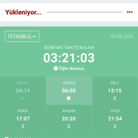
Yükleniyor...
İSTANBUL
08.08.2026
SONRAKI VAKTE KALAN
03:21:03
Öğle Namazı
İMSAK
GÜNEŞ
ÖĞLE
04:19
06:00
13:15
İKINDI
AKŞAM
YATSI
17:07
20:20
21:54