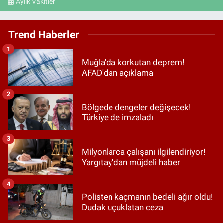
Aylık Vakitler
Trend Haberler
1
Muğla'da korkutan deprem!
AFAD'dan açıklama
2
Bölgede dengeler değişecek!
Türkiye de imzaladı
3
Milyonlarca çalışanı ilgilendiriyor!
Yargıtay'dan müjdeli haber
4
Polisten kaçmanın bedeli ağır oldu!
Dudak uçuklatan ceza