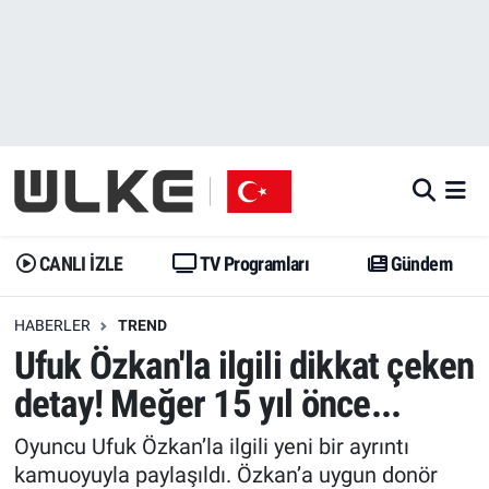
CANLI İZLE
CANLI YAYIN
Nöbetçi Eczaneler
TV Programları
TV Programları
Hava Durumu
Gündem
Gündem
İstanbul Namaz Vakitleri
Dünya
Trend
Trafik Durumu
CANLI İZLE
TV Programları
Gündem
Spor
Yaşam
Süper Lig Puan Durumu ve Fikstür
HABERLER
TREND
Ufuk Özkan'la ilgili dikkat çeken
Erişim Bilgileri
Erişim Bilgileri
Erişim Bilgileri
detay! Meğer 15 yıl önce...
Ekonomi
Spor
Tüm Manşetler
Oyuncu Ufuk Özkan’la ilgili yeni bir ayrıntı
Trend
Ekonomi
Son Dakika Haberleri
kamuoyuyla paylaşıldı. Özkan’a uygun donör