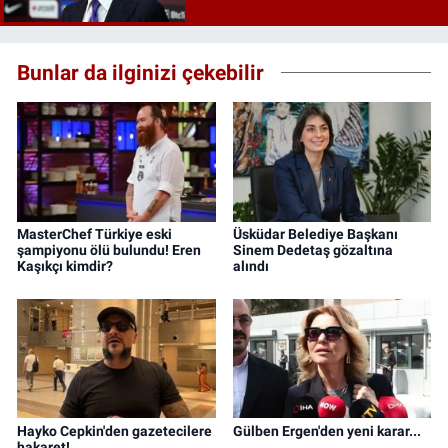
Bunlar da ilginizi çekebilir
MasterChef Türkiye eski
Üsküdar Belediye Başkanı
şampiyonu ölü bulundu! Eren
Sinem Dedetaş gözaltına
Kaşıkçı kimdir?
alındı
Hayko Cepkin'den gazetecilere
Gülben Ergen'den yeni karar...
hakaret!