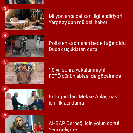
3
Milyonlarca çalışanı ilgilendiriyor!
Yargıtay'dan müjdeli haber
4
Polisten kaçmanın bedeli ağır oldu!
Dudak uçuklatan ceza
5
10 yıl sonra yakalanmıştı!
FETÖ'cünün ablası da gözaltında
6
Erdoğan'dan 'Mekke Anlaşması'
için ilk açıklama
7
AHBAP Derneği için yolun sonu!
Yeni gelişme