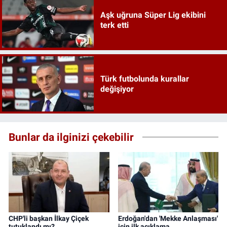
Aşk uğruna Süper Lig ekibini
terk etti
Türk futbolunda kurallar
değişiyor
Bunlar da ilginizi çekebilir
CHP'li başkan İlkay Çiçek
Erdoğan'dan 'Mekke Anlaşması'
tutuklandı mı?
için ilk açıklama