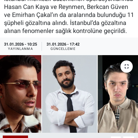
Hasan Can Kaya ve Reynmen, Berkcan Güven
Özel Haberler
Dünya
Haber Arşivi
ve Emirhan Çakal’ın da aralarında bulunduğu 11
şüpheli gözaltına alındı. İstanbul’da gözaltına
Yazarlar
Medya
alınan fenomenler sağlık kontrolüne geçirildi.
Özel Haberler
31.01.2026 - 10:25
31.01.2026 - 17:42
YAYINLANMA
GÜNCELLEME
Kadın
Erişim Bilgileri
Sağlık
Teknoloji
Ramazan