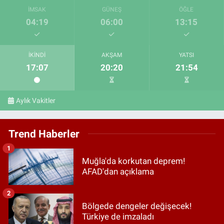
İMSAK
GÜNEŞ
ÖĞLE
04:19
06:00
13:15
İKINDI
AKŞAM
YATSI
17:07
20:20
21:54
Aylık Vakitler
Trend Haberler
1
Muğla'da korkutan deprem!
AFAD'dan açıklama
2
Bölgede dengeler değişecek!
Türkiye de imzaladı