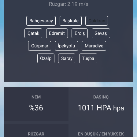
Rüzgar: 2.19 m/s
Bahçesaray
Başkale
Çaldıran
Çatak
Edremit
Erciş
Gevaş
Gürpınar
İpekyolu
Muradiye
Özalp
Saray
Tuşba
NEM
BASINÇ
%36
1011 HPA
hpa
RÜZGAR
EN DÜŞÜK / EN YÜKSEK