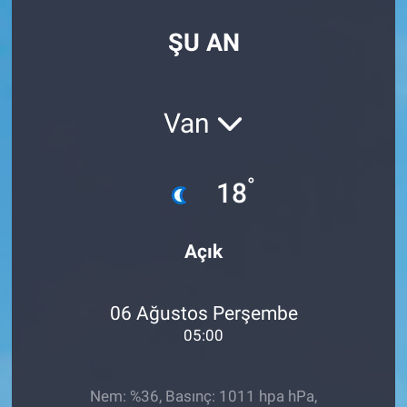
Özel Haberler
Dünya
Haber Arşivi
ŞU AN
Yazarlar
Medya
Van
Özel Haberler
Kadın
°
18
Erişim Bilgileri
Açık
Sağlık
06 Ağustos Perşembe
Teknoloji
05:00
Ramazan
Nem: %36, Basınç: 1011 hpa hPa,