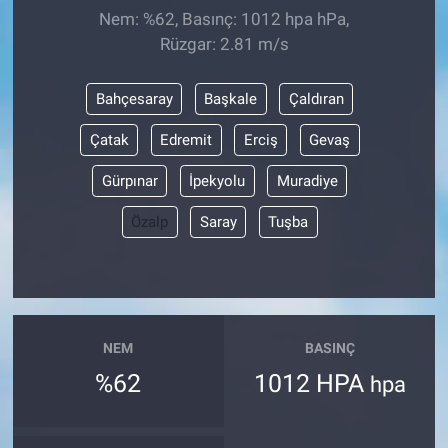
Nem: %62, Basınç: 1012 hpa hPa,
Rüzgar: 2.81 m/s
Bahçesaray
Başkale
Çaldıran
Çatak
Edremit
Erciş
Gevaş
Gürpınar
İpekyolu
Muradiye
Özalp
Saray
Tuşba
NEM
BASINÇ
%62
1012 HPA
hpa