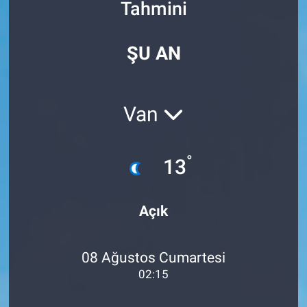
Tahmini
Özel Haberler
Dünya
Haber Arşivi
ŞU AN
Yazarlar
Medya
Özel Haberler
Van
Kadın
°
13
Erişim Bilgileri
Sağlık
Açık
Teknoloji
08 Ağustos Cumartesi
Ramazan
02:15