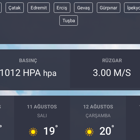
Çatak
Edremit
Erciş
Gevaş
Gürpınar
İpeky
Tuşba
BASINÇ
RÜZGAR
1012 HPA
3.00 M/S
hpa
S
11 AĞUSTOS
12 AĞUSTOS
SALI
ÇARŞAMBA
°
°
°
19
20