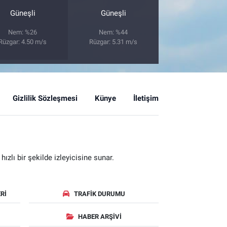
Güneşli
Güneşli
Nem: %26
Nem: %44
Rüzgar: 4.50 m/s
Rüzgar: 5.31 m/s
Gizlilik Sözleşmesi
Künye
İletişim
zlı bir şekilde izleyicisine sunar.
RI
TRAFIK DURUMU
HABER ARŞIVI