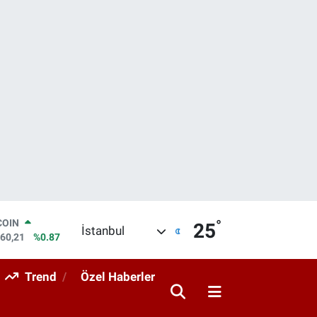
°
COIN
25
İstanbul
960,21
%0.87
LAR
7436
%0.18
Trend
Özel Haberler
RO
2510
%0.32
RLİN