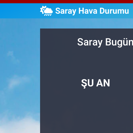
Saray Hava Durumu
Özel Haberler
Dünya
Haber Arşivi
Yazarlar
Medya
Saray Bugün
Özel Haberler
Kadın
Erişim Bilgileri
ŞU AN
Sağlık
Teknoloji
Ramazan