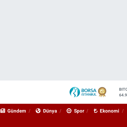
BIT
64.
DO
47,
Gündem
Dünya
Spor
Ekonomi
EU
55,
STE