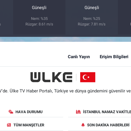
Güneşli
Güneşli
Nem: %35
Nem: %25
s
Rüzgar: 8.61 m/s
Rüzgar: 7.81 m/s
Canlı Yayın
Erişim Bilgileri
'de. Ülke TV Haber Portalı, Türkiye ve dünya gündemini güvenilir ve hı
HAVA DURUMU
İSTANBUL NAMAZ VAKITLE
TÜM MANŞETLER
SON DAKIKA HABERLERI