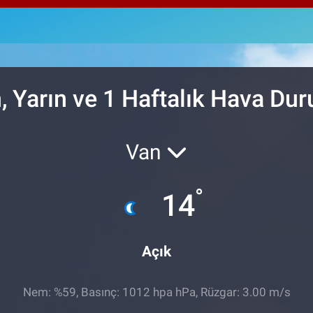
64,
GRA
664
BİS
13.
, Yarın ve 1 Haftalık Hava Du
Van
°
14
Açık
Nem: %59, Basınç: 1012 hpa hPa, Rüzgar: 3.00 m/s