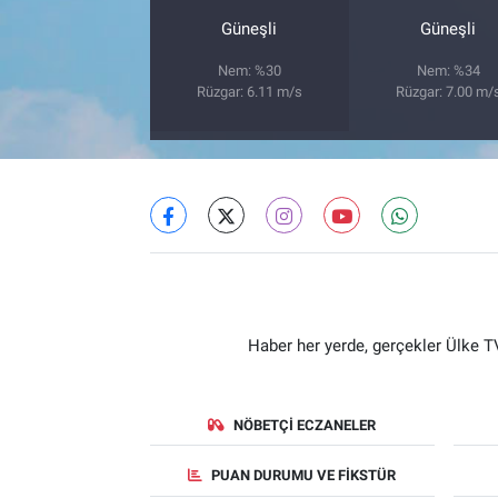
Güneşli
Güneşli
Nem: %30
Nem: %34
Rüzgar: 6.11 m/s
Rüzgar: 7.00 m/
Haber her yerde, gerçekler Ülke TV
NÖBETÇI ECZANELER
PUAN DURUMU VE FIKSTÜR