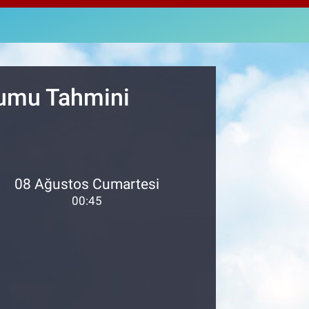
4811
%0.38
M ALTIN
8.99
%2.59
T100
779
%-14
rumu Tahmini
08 Ağustos Cumartesi
00:45