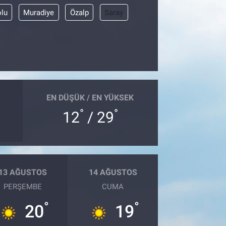
olu
Muradiye
Özalp
Saray
EN DÜŞÜK / EN YÜKSEK
°
°
12
/ 29
13 AĞUSTOS
14 AĞUSTOS
PERŞEMBE
CUMA
°
°
20
19