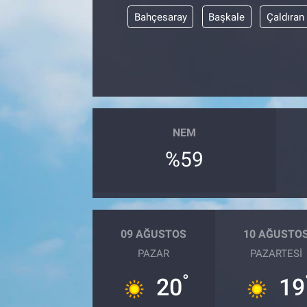
Bahçesaray
Başkale
Çaldıran
NEM
%59
09 AĞUSTOS
10 AĞUSTO
PAZAR
PAZARTESI
°
20
19