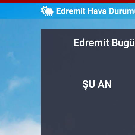
Edremit Hava Durum
Özel Haberler
Dünya
Haber Arşivi
Yazarlar
Medya
Edremit Bugü
Özel Haberler
Kadın
Erişim Bilgileri
ŞU AN
Sağlık
Teknoloji
Ramazan