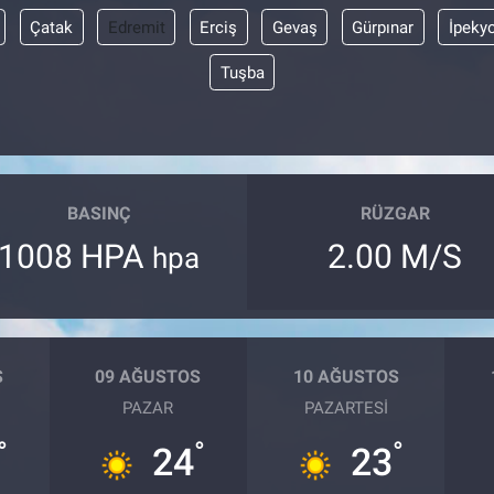
Çatak
Edremit
Erciş
Gevaş
Gürpınar
İpeky
Tuşba
BASINÇ
RÜZGAR
1008 HPA
2.00 M/S
hpa
S
09 AĞUSTOS
10 AĞUSTOS
PAZAR
PAZARTESI
°
°
°
24
23