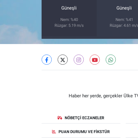
Güneşli
Güneşli
Nem: %40
Nem: %41
Rüzgar: 5.19 m/s
Rüzgar: 4.61 m/
Haber her yerde, gerçekler Ülke TV
NÖBETÇI ECZANELER
PUAN DURUMU VE FIKSTÜR