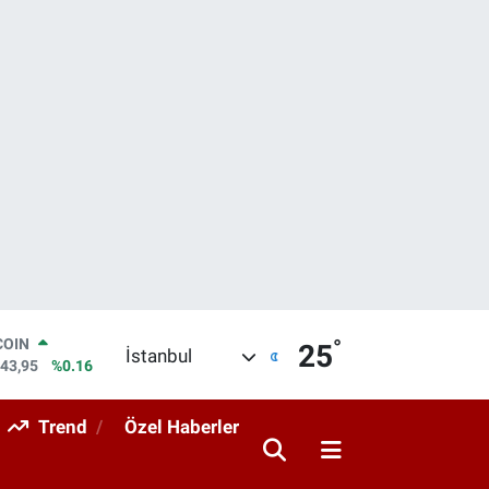
COIN
°
25
İstanbul
643,95
%0.16
LAR
6006
%0.06
Trend
Özel Haberler
RO
0250
%0.02
RLİN