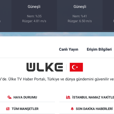
Güneşli
Güneşli
Nem: %35
Nem: %41
s
Rüzgar: 4.81 m/s
Rüzgar: 6.50 m/s
Canlı Yayın
Erişim Bilgileri
'de. Ülke TV Haber Portalı, Türkiye ve dünya gündemini güvenilir ve hı
HAVA DURUMU
İSTANBUL NAMAZ VAKITLE
TÜM MANŞETLER
SON DAKIKA HABERLERI