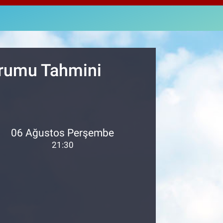
2398
%0.2
M ALTIN
0.87
%0.12
T100
799
%70
urumu Tahmini
06 Ağustos Perşembe
21:30