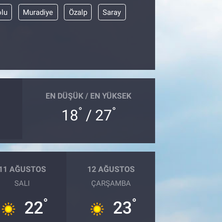
olu
Muradiye
Özalp
Saray
EN DÜŞÜK / EN YÜKSEK
°
°
18
/ 27
11 AĞUSTOS
12 AĞUSTOS
SALI
ÇARŞAMBA
°
°
22
23