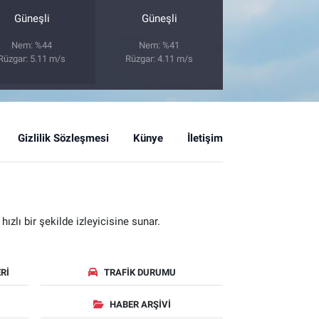
Güneşli
Güneşli
Nem: %44
Nem: %41
Rüzgar: 5.11 m/s
Rüzgar: 4.11 m/s
Gizlilik Sözleşmesi
Künye
İletişim
zlı bir şekilde izleyicisine sunar.
RI
TRAFIK DURUMU
HABER ARŞIVI