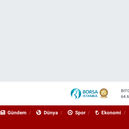
BIT
64.
DO
47,
Gündem
Dünya
Spor
Ekonomi
EU
55,
STE