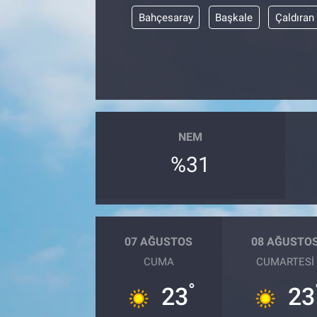
Bahçesaray
Başkale
Çaldıran
NEM
%31
07 AĞUSTOS
08 AĞUSTO
CUMA
CUMARTESI
°
23
23