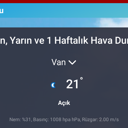
64,
GRA
u
650
BİS
13.
n, Yarın ve 1 Haftalık Hava D
Van
°
21
Açık
Nem: %31, Basınç: 1008 hpa hPa, Rüzgar: 2.00 m/s