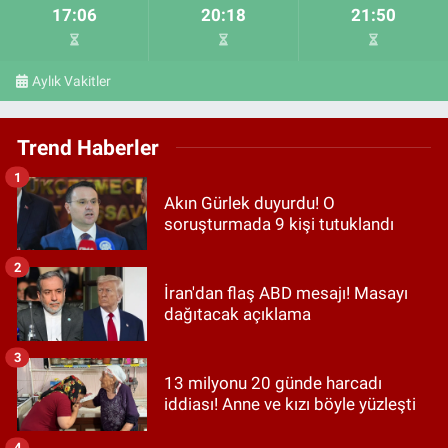
17:06
20:18
21:50
Aylık Vakitler
Trend Haberler
1
Akın Gürlek duyurdu! O
soruşturmada 9 kişi tutuklandı
2
İran'dan flaş ABD mesajı! Masayı
dağıtacak açıklama
3
13 milyonu 20 günde harcadı
iddiası! Anne ve kızı böyle yüzleşti
4