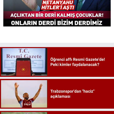
Öğrenci affı Resmi Gazete'de!
Peki kimler faydalanacak?
Trabzonspor'dan "haciz"
açıklaması