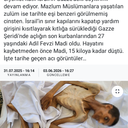
devam ediyor. Mazlum Müslümanlara yaşatılan
Özel Haberler
Dünya
Haber Arşivi
zulüm ise tarihte eşi benzeri görülmemiş
cinsten. İsrail’in sınır kapılarını kapatıp yardım
Yazarlar
Medya
girişini kısıtlayarak kıtlığa sürüklediği Gazze
Şeridi'nde açlığın son kurbanlarından 27
Özel Haberler
yaşındaki Adil Fevzi Madi oldu. Hayatını
kaybetmeden önce Madi, 15 kiloya kadar düştü.
Kadın
İşte tarihe geçen acı görüntüler…
Erişim Bilgileri
31.07.2025 - 16:14
03.06.2026 - 16:27
YAYINLANMA
GÜNCELLEME
Sağlık
Teknoloji
Ramazan