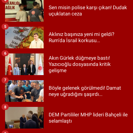
Sen misin polise karşı çıkan! Dudak
uçuklatan ceza
5
Aklınız başınıza yeni mi geldi?
Rum'da İsrail korkusu...
6
Akın Gürlek düğmeye bastı!
Yazıcıoğlu dosyasında kritik
gelişme
7
Böyle gelenek görülmedi! Damat
neye uğradığını şaşırdı...
8
DEM Partililer MHP lideri Bahçeli ile
selamlaştı