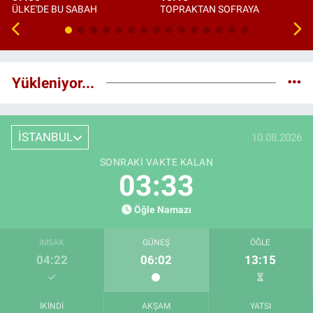
ÜLKE'DE BU SABAH
TOPRAKTAN SOFRAYA
Yükleniyor...
İSTANBUL
10.08.2026
SONRAKI VAKTE KALAN
03:32
Öğle Namazı
İMSAK
GÜNEŞ
ÖĞLE
04:22
06:02
13:15
İKINDI
AKŞAM
YATSI