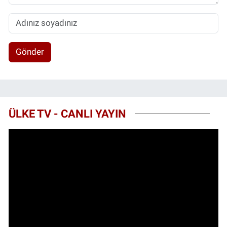
Gönder
ÜLKE TV - CANLI YAYIN