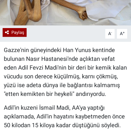
Paylaş
-
+
A
A
Gazze'nin güneyindeki Han Yunus kentinde
bulunan Nasır Hastanesi'nde açlıktan vefat
eden Adil Fevzi Madi'nin bir deri bir kemik kalan
vücudu son derece küçülmüş, karnı çökmüş,
yüzü ise adeta dünya ile bağlantısı kalmamış
"etten kemikten bir heykeli" andırıyordu.
Adil'in kuzeni İsmail Madi, AA'ya yaptığı
açıklamada, Adil'in hayatını kaybetmeden önce
50 kilodan 15 kiloya kadar düştüğünü söyledi.