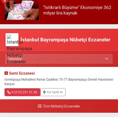
9
"İstikrarlı Büyüme" Ekonomiye 362
milyar lira kaynak
İstanbul Bayrampaşa Nöbetçi Eczaneler
Sami Eczanesi
İsmetpaşa Mahallesi Kenar Caddesi 75-77 Bayrampaşa Devlet Hastanesi
Karşısı
0 (212) 231 31 36
Yol Tarifi Al
Tüm Nöbetçi Eczaneler