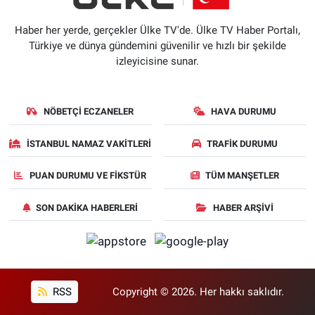
Haber her yerde, gerçekler Ülke TV'de. Ülke TV Haber Portalı,
Türkiye ve dünya gündemini güvenilir ve hızlı bir şekilde
izleyicisine sunar.
NÖBETÇI ECZANELER
HAVA DURUMU
İSTANBUL NAMAZ VAKITLERI
TRAFIK DURUMU
PUAN DURUMU VE FIKSTÜR
TÜM MANŞETLER
SON DAKIKA HABERLERI
HABER ARŞIVI
RSS
Copyright © 2026. Her hakkı saklıdır.