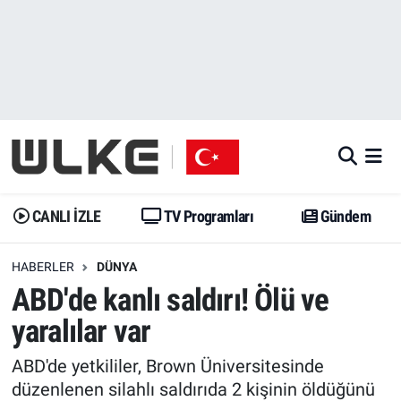
CANLI İZLE
CANLI YAYIN
Nöbetçi Eczaneler
TV Programları
TV Programları
Hava Durumu
Gündem
Gündem
İstanbul Namaz Vakitleri
Dünya
Trend
Trafik Durumu
CANLI İZLE
TV Programları
Gündem
Spor
Yaşam
Süper Lig Puan Durumu ve Fikstür
HABERLER
DÜNYA
ABD'de kanlı saldırı! Ölü ve
Erişim Bilgileri
Erişim Bilgileri
Erişim Bilgileri
yaralılar var
Ekonomi
Spor
Tüm Manşetler
ABD'de yetkililer, Brown Üniversitesinde
Trend
Ekonomi
Son Dakika Haberleri
düzenlenen silahlı saldırıda 2 kişinin öldüğünü