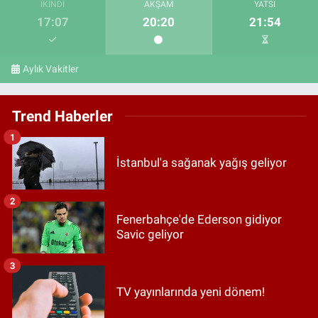
İKINDI
AKŞAM
YATSI
17:07
20:20
21:54
Aylık Vakitler
Trend Haberler
1
İstanbul'a sağanak yağış geliyor
2
Fenerbahçe'de Ederson gidiyor
Savic geliyor
3
TV yayınlarında yeni dönem!