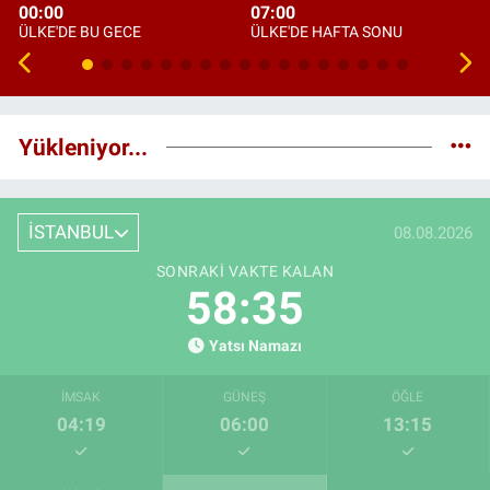
00:00
07:00
ÜLKE'DE BU GECE
ÜLKE'DE HAFTA SONU
Yükleniyor...
İSTANBUL
08.08.2026
SONRAKI VAKTE KALAN
58:34
Yatsı Namazı
İMSAK
GÜNEŞ
ÖĞLE
04:19
06:00
13:15