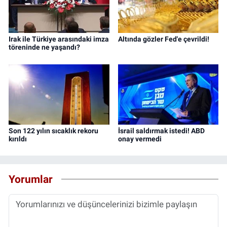
Irak ile Türkiye arasındaki imza
Altında gözler Fed'e çevrildi!
töreninde ne yaşandı?
Son 122 yılın sıcaklık rekoru
İsrail saldırmak istedi! ABD
kırıldı
onay vermedi
Yorumlar