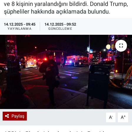
ve 8 kişinin yaralandığını bildirdi. Donald Trump,
Özel Haberler
Dünya
Haber Arşivi
şüpheliler hakkında açıklamada bulundu.
14.12.2025 - 09:45
14.12.2025 - 09:52
Yazarlar
Medya
YAYINLANMA
GÜNCELLEME
Özel Haberler
Kadın
Erişim Bilgileri
Sağlık
Teknoloji
Ramazan
Paylaş
-
+
A
A