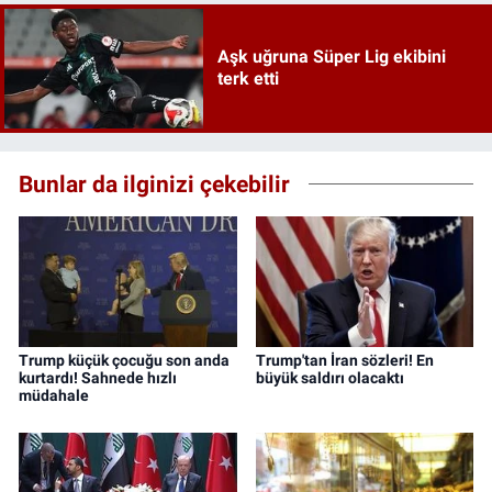
Aşk uğruna Süper Lig ekibini
terk etti
Bunlar da ilginizi çekebilir
Trump küçük çocuğu son anda
Trump'tan İran sözleri! En
kurtardı! Sahnede hızlı
büyük saldırı olacaktı
müdahale