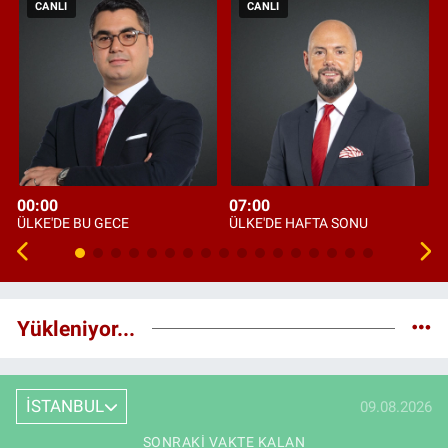
CANLI
CANLI
00:00
07:00
ÜLKE'DE BU GECE
ÜLKE'DE HAFTA SONU
Yükleniyor...
İSTANBUL
09.08.2026
SONRAKI VAKTE KALAN