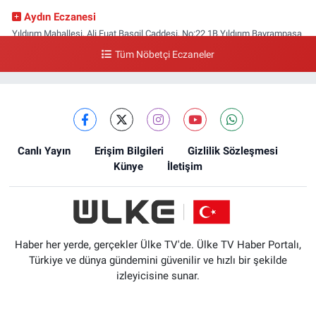
Aydın Eczanesi
Yıldırım Mahallesi, Ali Fuat Başgil Caddesi, No:22 1B Yıldırım Bayrampaşa
İstanbul
Tüm Nöbetçi Eczaneler
0 (212) 618 00 51
Yol Tarifi Al
Canlı Yayın
Erişim Bilgileri
Gizlilik Sözleşmesi
Künye
İletişim
Haber her yerde, gerçekler Ülke TV'de. Ülke TV Haber Portalı,
Türkiye ve dünya gündemini güvenilir ve hızlı bir şekilde
izleyicisine sunar.