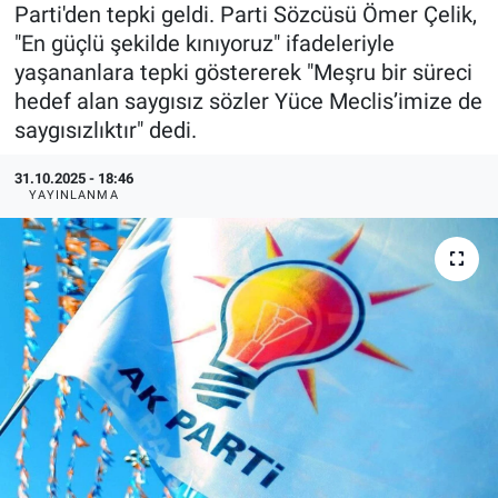
Parti'den tepki geldi. Parti Sözcüsü Ömer Çelik,
Özel Haberler
Dünya
Haber Arşivi
"En güçlü şekilde kınıyoruz" ifadeleriyle
yaşananlara tepki göstererek "Meşru bir süreci
Yazarlar
Medya
hedef alan saygısız sözler Yüce Meclis’imize de
saygısızlıktır" dedi.
Özel Haberler
31.10.2025 - 18:46
YAYINLANMA
Kadın
Erişim Bilgileri
Sağlık
Teknoloji
Ramazan