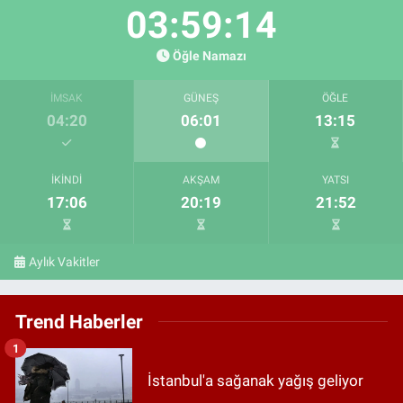
03:59:13
Öğle Namazı
İMSAK
GÜNEŞ
ÖĞLE
04:20
06:01
13:15
İKINDI
AKŞAM
YATSI
17:06
20:19
21:52
Aylık Vakitler
Trend Haberler
1
İstanbul'a sağanak yağış geliyor