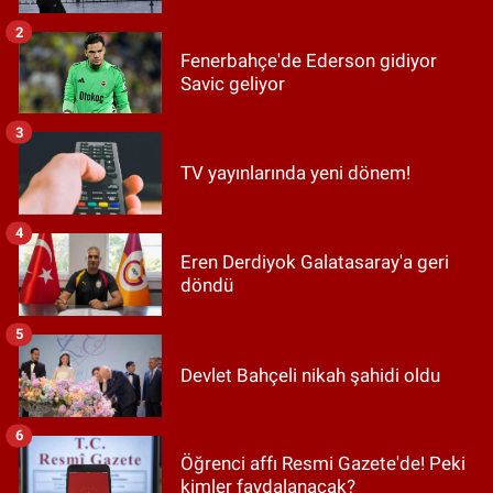
2
Fenerbahçe'de Ederson gidiyor
Savic geliyor
3
TV yayınlarında yeni dönem!
4
Eren Derdiyok Galatasaray'a geri
döndü
5
Devlet Bahçeli nikah şahidi oldu
6
Öğrenci affı Resmi Gazete'de! Peki
kimler faydalanacak?