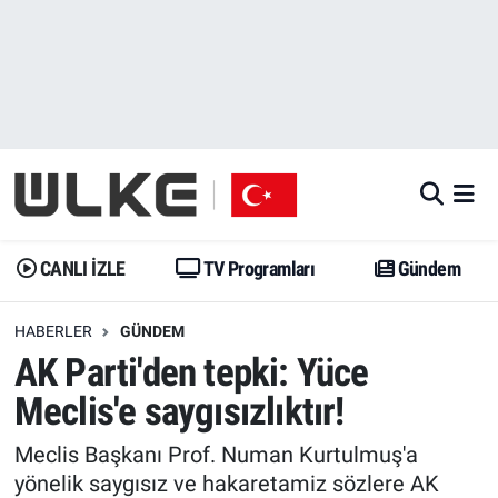
CANLI İZLE
CANLI YAYIN
Nöbetçi Eczaneler
TV Programları
TV Programları
Hava Durumu
Gündem
Gündem
İstanbul Namaz Vakitleri
Dünya
Trend
Trafik Durumu
CANLI İZLE
TV Programları
Gündem
Spor
Yaşam
Süper Lig Puan Durumu ve Fikstür
HABERLER
GÜNDEM
AK Parti'den tepki: Yüce
Erişim Bilgileri
Erişim Bilgileri
Erişim Bilgileri
Meclis'e saygısızlıktır!
Ekonomi
Spor
Tüm Manşetler
Meclis Başkanı Prof. Numan Kurtulmuş'a
Trend
Ekonomi
Son Dakika Haberleri
yönelik saygısız ve hakaretamiz sözlere AK