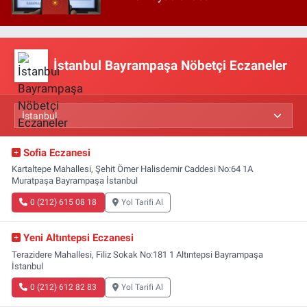
İstanbul Bayrampaşa Nöbetçi Eczaneler
Sofia Eczanesi
Kartaltepe Mahallesi, Şehit Ömer Halisdemir Caddesi No:64 1A
Muratpaşa Bayrampaşa İstanbul
0 (212) 615 08 18
Yol Tarifi Al
Yeni Altıntepsi Eczanesi
Terazidere Mahallesi, Filiz Sokak No:181 1 Altıntepsi Bayrampaşa
İstanbul
0 (212) 612 82 83
Yol Tarifi Al