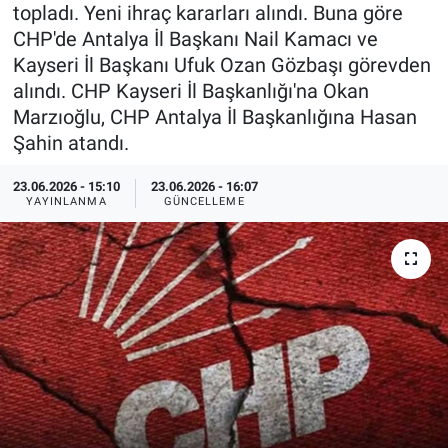
topladı. Yeni ihraç kararları alındı. Buna göre
Özel Haberler
Dünya
Haber Arşivi
CHP'de Antalya İl Başkanı Nail Kamacı ve
Kayseri İl Başkanı Ufuk Ozan Gözbaşı görevden
Yazarlar
Medya
alındı. CHP Kayseri İl Başkanlığı'na Okan
Marzıoğlu, CHP Antalya İl Başkanlığına Hasan
Özel Haberler
Şahin atandı.
Kadın
23.06.2026 - 15:10
23.06.2026 - 16:07
YAYINLANMA
GÜNCELLEME
Erişim Bilgileri
Sağlık
Teknoloji
Ramazan