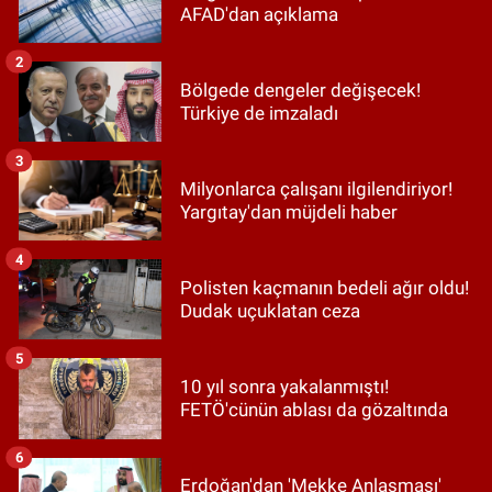
AFAD'dan açıklama
2
Bölgede dengeler değişecek!
Türkiye de imzaladı
3
Milyonlarca çalışanı ilgilendiriyor!
Yargıtay'dan müjdeli haber
4
Polisten kaçmanın bedeli ağır oldu!
Dudak uçuklatan ceza
5
10 yıl sonra yakalanmıştı!
FETÖ'cünün ablası da gözaltında
6
Erdoğan'dan 'Mekke Anlaşması'