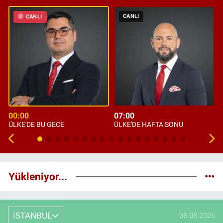
CANLI
CANLI
00:00
07:00
ÜLKE'DE BU GECE
ÜLKE'DE HAFTA SONU
Yükleniyor...
İSTANBUL
08.08.2026