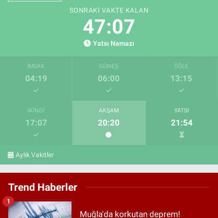
SONRAKI VAKTE KALAN
47:06
Yatsı Namazı
İMSAK
GÜNEŞ
ÖĞLE
04:19
06:00
13:15
İKINDI
AKŞAM
YATSI
17:07
20:20
21:54
Aylık Vakitler
Trend Haberler
1
Muğla'da korkutan deprem!