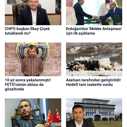
CHP'li başkan İlkay Çiçek
Erdoğan'dan 'Mekke Anlaşması'
tutuklandı mı?
için ilk açıklama
10 yıl sonra yakalanmıştı!
Aselsan tarafından geliştirildi!
FETÖ'cünün ablası da
Hedefi tam isabetle vurdu
gözaltında