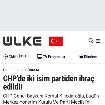
CANLI İZLE
CANLI YAYIN
Nöbetçi Eczaneler
TV Programları
TV Programları
Hava Durumu
Gündem
Gündem
İstanbul Namaz Vakitleri
Dünya
Trend
Trafik Durumu
CANLI İZLE
TV Programları
Gündem
Spor
Yaşam
Süper Lig Puan Durumu ve Fikstür
HABERLER
GÜNDEM
CHP'de iki isim partiden ihraç
Erişim Bilgileri
Erişim Bilgileri
Erişim Bilgileri
edildi!
Ekonomi
Spor
Tüm Manşetler
CHP Genel Başkanı Kemal Kılıçdaroğlu, bugün
Trend
Ekonomi
Son Dakika Haberleri
Merkez Yönetim Kurulu Ve Parti Meclisi’ni