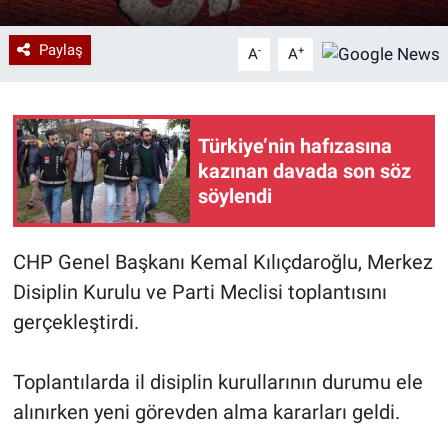
Paylaş
-
+
A
A
Türkiye’nin hafızasına
kazınan davada son söz
söylendi
CHP Genel Başkanı Kemal Kılıçdaroğlu, Merkez
Disiplin Kurulu ve Parti Meclisi toplantısını
gerçekleştirdi.
Toplantılarda il disiplin kurullarının durumu ele
alınırken yeni görevden alma kararları geldi.