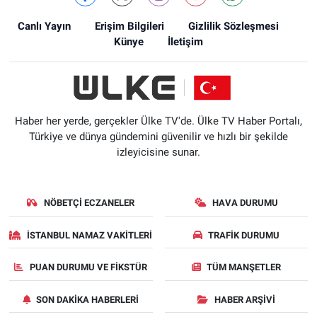
Canlı Yayın
Erişim Bilgileri
Gizlilik Sözleşmesi
Künye
İletişim
Haber her yerde, gerçekler Ülke TV'de. Ülke TV Haber Portalı,
Türkiye ve dünya gündemini güvenilir ve hızlı bir şekilde
izleyicisine sunar.
NÖBETÇI ECZANELER
HAVA DURUMU
İSTANBUL NAMAZ VAKITLERI
TRAFIK DURUMU
PUAN DURUMU VE FIKSTÜR
TÜM MANŞETLER
SON DAKIKA HABERLERI
HABER ARŞIVI