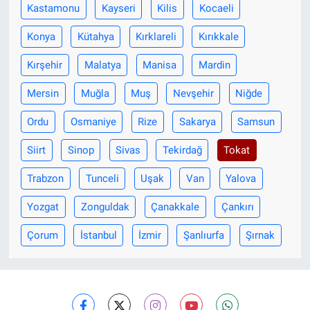
Kastamonu
Kayseri
Kilis
Kocaeli
Konya
Kütahya
Kırklareli
Kırıkkale
Kırşehir
Malatya
Manisa
Mardin
Mersin
Muğla
Muş
Nevşehir
Niğde
Ordu
Osmaniye
Rize
Sakarya
Samsun
Siirt
Sinop
Sivas
Tekirdağ
Tokat
Trabzon
Tunceli
Uşak
Van
Yalova
Yozgat
Zonguldak
Çanakkale
Çankırı
Çorum
İstanbul
İzmir
Şanlıurfa
Şırnak