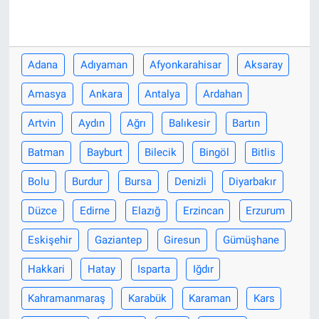
Adana
Adıyaman
Afyonkarahisar
Aksaray
Amasya
Ankara
Antalya
Ardahan
Artvin
Aydın
Ağrı
Balıkesir
Bartın
Batman
Bayburt
Bilecik
Bingöl
Bitlis
Bolu
Burdur
Bursa
Denizli
Diyarbakır
Düzce
Edirne
Elazığ
Erzincan
Erzurum
Eskişehir
Gaziantep
Giresun
Gümüşhane
Hakkari
Hatay
Isparta
Iğdır
Kahramanmaraş
Karabük
Karaman
Kars