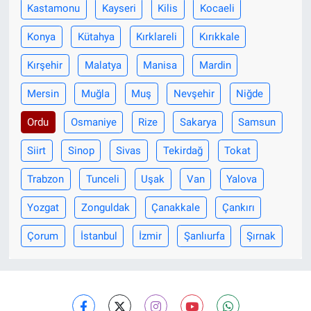
Kastamonu
Kayseri
Kilis
Kocaeli
Konya
Kütahya
Kırklareli
Kırıkkale
Kırşehir
Malatya
Manisa
Mardin
Mersin
Muğla
Muş
Nevşehir
Niğde
Ordu
Osmaniye
Rize
Sakarya
Samsun
Siirt
Sinop
Sivas
Tekirdağ
Tokat
Trabzon
Tunceli
Uşak
Van
Yalova
Yozgat
Zonguldak
Çanakkale
Çankırı
Çorum
İstanbul
İzmir
Şanlıurfa
Şırnak