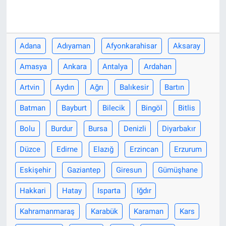
Adana
Adıyaman
Afyonkarahisar
Aksaray
Amasya
Ankara
Antalya
Ardahan
Artvin
Aydın
Ağrı
Balıkesir
Bartın
Batman
Bayburt
Bilecik
Bingöl
Bitlis
Bolu
Burdur
Bursa
Denizli
Diyarbakır
Düzce
Edirne
Elazığ
Erzincan
Erzurum
Eskişehir
Gaziantep
Giresun
Gümüşhane
Hakkari
Hatay
Isparta
Iğdır
Kahramanmaraş
Karabük
Karaman
Kars