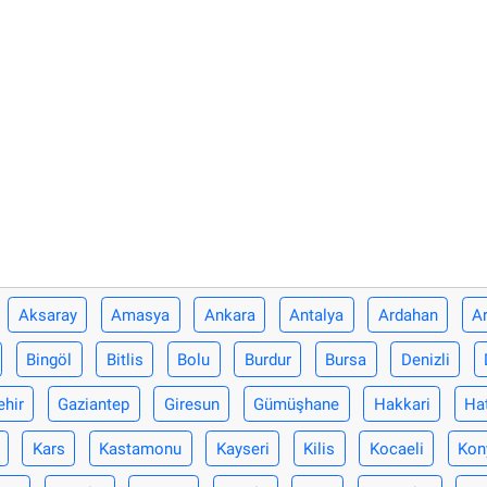
Aksaray
Amasya
Ankara
Antalya
Ardahan
Ar
Bingöl
Bitlis
Bolu
Burdur
Bursa
Denizli
ehir
Gaziantep
Giresun
Gümüşhane
Hakkari
Ha
Kars
Kastamonu
Kayseri
Kilis
Kocaeli
Kon