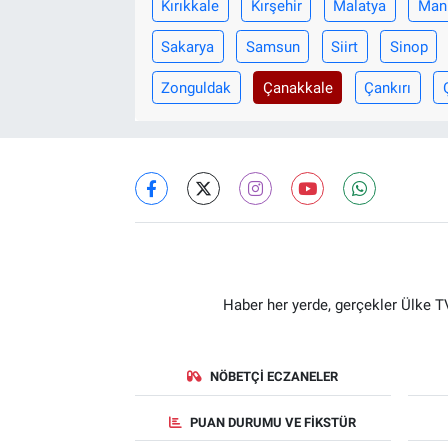
Kırıkkale
Kırşehir
Malatya
Man
Sakarya
Samsun
Siirt
Sinop
Zonguldak
Çanakkale
Çankırı
Haber her yerde, gerçekler Ülke TV
NÖBETÇI ECZANELER
PUAN DURUMU VE FIKSTÜR