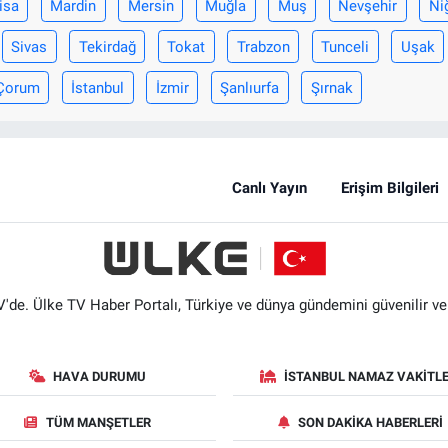
isa
Mardin
Mersin
Muğla
Muş
Nevşehir
Ni
Sivas
Tekirdağ
Tokat
Trabzon
Tunceli
Uşak
Çorum
İstanbul
İzmir
Şanlıurfa
Şırnak
Canlı Yayın
Erişim Bilgileri
'de. Ülke TV Haber Portalı, Türkiye ve dünya gündemini güvenilir ve hı
HAVA DURUMU
İSTANBUL NAMAZ VAKITLE
TÜM MANŞETLER
SON DAKIKA HABERLERI