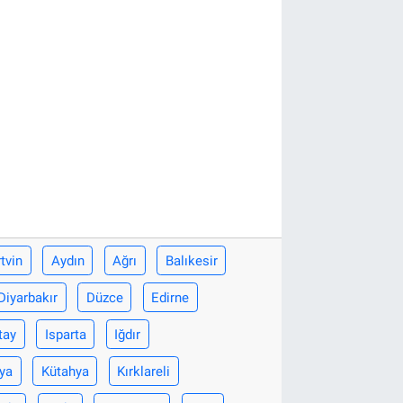
tvin
Aydın
Ağrı
Balıkesir
Diyarbakır
Düzce
Edirne
tay
Isparta
Iğdır
ya
Kütahya
Kırklareli