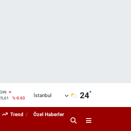
°
COIN
24
İstanbul
25,61
%-0.63
AR
143
%0.16
Trend
Özel Haberler
O
317
%-0.02
RLİN