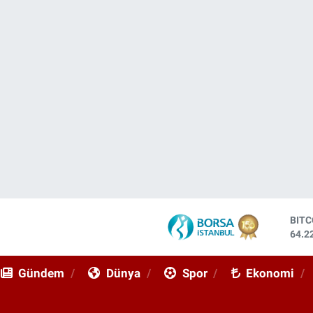
BIT
64.2
DOL
47,7
Gündem
Dünya
Spor
Ekonomi
EUR
55,0
STE