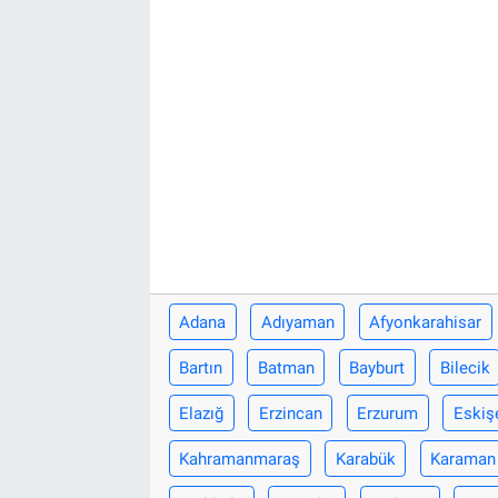
Adana
Adıyaman
Afyonkarahisar
Bartın
Batman
Bayburt
Bilecik
Elazığ
Erzincan
Erzurum
Eskiş
Kahramanmaraş
Karabük
Karaman