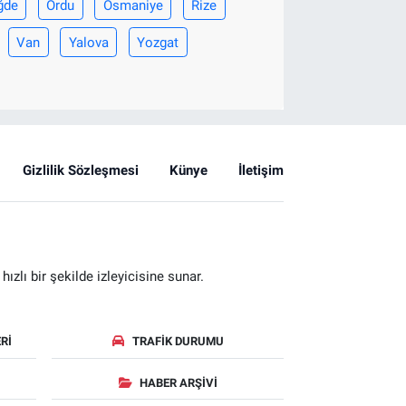
ğde
Ordu
Osmaniye
Rize
Van
Yalova
Yozgat
Gizlilik Sözleşmesi
Künye
İletişim
zlı bir şekilde izleyicisine sunar.
RI
TRAFIK DURUMU
HABER ARŞIVI