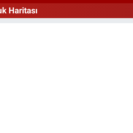
64,2
GRA
k Haritası
6510
BİS
13.7