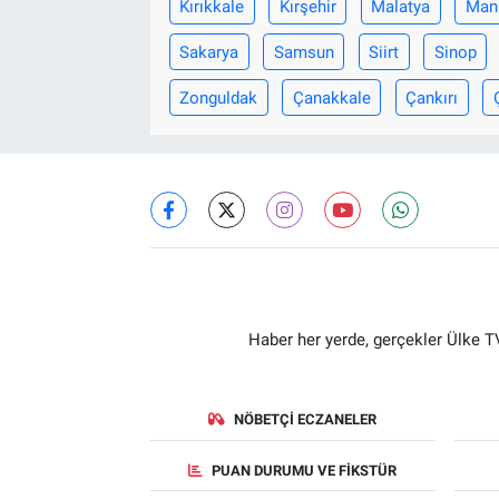
Kırıkkale
Kırşehir
Malatya
Man
Sakarya
Samsun
Siirt
Sinop
Zonguldak
Çanakkale
Çankırı
Haber her yerde, gerçekler Ülke TV
NÖBETÇI ECZANELER
PUAN DURUMU VE FIKSTÜR