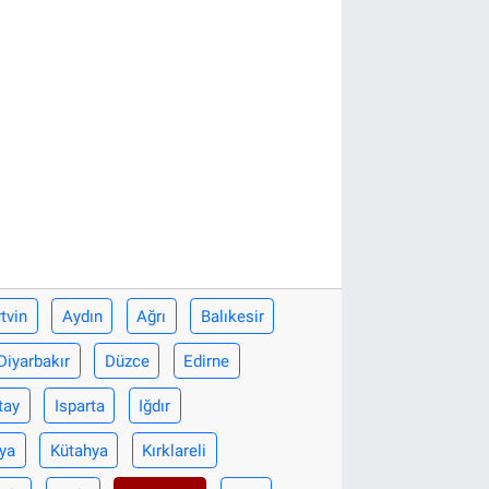
tvin
Aydın
Ağrı
Balıkesir
Diyarbakır
Düzce
Edirne
tay
Isparta
Iğdır
ya
Kütahya
Kırklareli