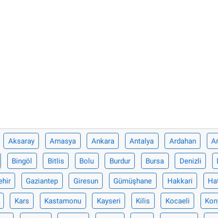
Aksaray
Amasya
Ankara
Antalya
Ardahan
Ar
Bingöl
Bitlis
Bolu
Burdur
Bursa
Denizli
ehir
Gaziantep
Giresun
Gümüşhane
Hakkari
Ha
Kars
Kastamonu
Kayseri
Kilis
Kocaeli
Kon