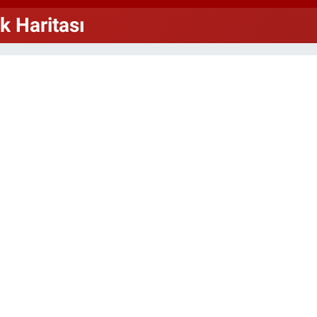
64,
GRA
k Haritası
651
BİS
13.