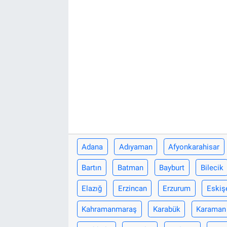
Adana
Adıyaman
Afyonkarahisar
Bartın
Batman
Bayburt
Bilecik
Elazığ
Erzincan
Erzurum
Eskiş
Kahramanmaraş
Karabük
Karaman