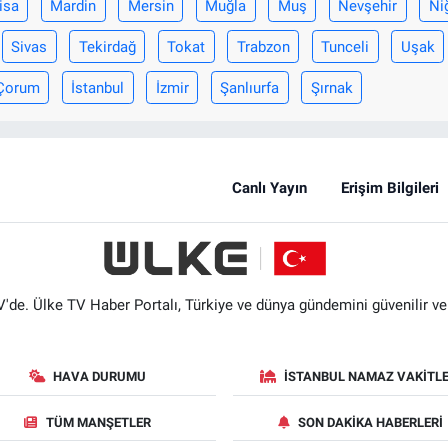
isa
Mardin
Mersin
Muğla
Muş
Nevşehir
Ni
Sivas
Tekirdağ
Tokat
Trabzon
Tunceli
Uşak
Çorum
İstanbul
İzmir
Şanlıurfa
Şırnak
Canlı Yayın
Erişim Bilgileri
'de. Ülke TV Haber Portalı, Türkiye ve dünya gündemini güvenilir ve hı
HAVA DURUMU
İSTANBUL NAMAZ VAKITLE
TÜM MANŞETLER
SON DAKIKA HABERLERI