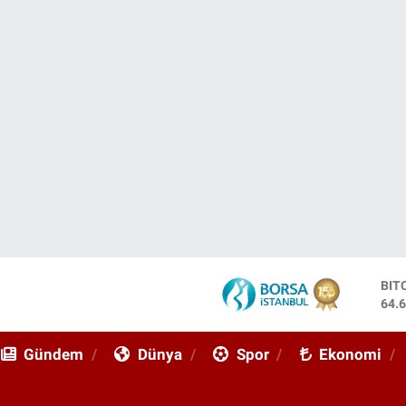
BIT
64.
DO
47,
Gündem
Dünya
Spor
Ekonomi
EU
55,
STE