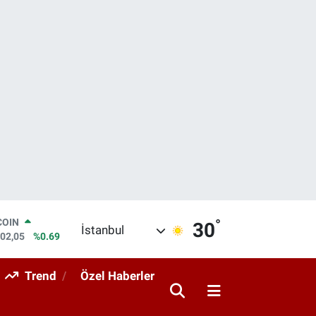
°
COIN
30
İstanbul
602,05
%0.69
LAR
5986
%0.06
Trend
Özel Haberler
RO
0700
%0.1
RLİN