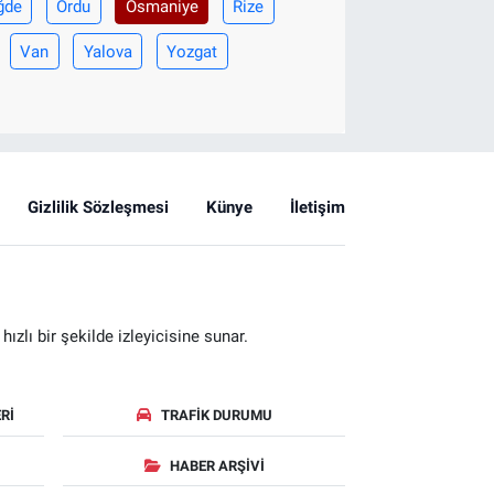
ğde
Ordu
Osmaniye
Rize
Van
Yalova
Yozgat
Gizlilik Sözleşmesi
Künye
İletişim
zlı bir şekilde izleyicisine sunar.
RI
TRAFIK DURUMU
HABER ARŞIVI