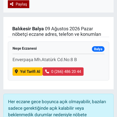
Paylaş
Özel Haberler
Dünya
Haber Arşivi
Yazarlar
Medya
Balıkesir
Balya
09 Ağustos 2026 Pazar
nöbetçi eczane adres, telefon ve konumları
Özel Haberler
Neşe Eczanesi
Kadın
Balya
Enverpaşa Mh.Atatürk Cd.No:8 B
Erişim Bilgileri
Yol Tarifi Al
0 (266) 486 20 44
Sağlık
Teknoloji
Her eczane gece boyunca açık olmayabilir, bazıları
Ramazan
sadece gerektiğinde açık kalabilir veya
beklenmedik durumlar nedeniyle nöbete