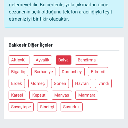
gelemeyebilir. Bu nedenle, yola çıkmadan önce
eczanenin açık olduğunu telefon aracılığıyla teyit
etmeniz iyi bir fikir olacaktır.
Balıkesir Diğer İlçeler
Altieylül
Ayvalik
Balya
Bandirma
Bigadiç
Burhaniye
Dursunbey
Edremit
Erdek
Gömeç
Gönen
Havran
İvrindi
Karesi
Kepsut
Manyas
Marmara
Savaştepe
Sindirgi
Susurluk