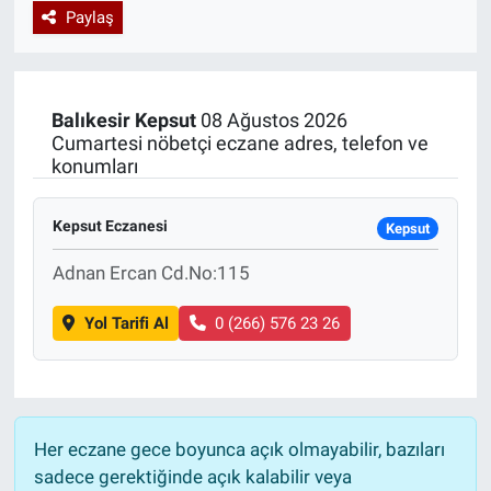
Paylaş
Özel Haberler
Dünya
Haber Arşivi
Yazarlar
Medya
Balıkesir
Kepsut
08 Ağustos 2026
Cumartesi nöbetçi eczane adres, telefon ve
Özel Haberler
konumları
Kadın
Kepsut Eczanesi
Kepsut
Erişim Bilgileri
Adnan Ercan Cd.No:115
Sağlık
Yol Tarifi Al
0 (266) 576 23 26
Teknoloji
Ramazan
Her eczane gece boyunca açık olmayabilir, bazıları
sadece gerektiğinde açık kalabilir veya