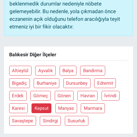
beklenmedik durumlar nedeniyle nöbete
gelemeyebilir. Bu nedenle, yola çıkmadan önce
eczanenin açık olduğunu telefon aracılığıyla teyit
etmeniz iyi bir fikir olacaktır.
Balıkesir Diğer İlçeler
Altieylül
Ayvalik
Balya
Bandirma
Bigadiç
Burhaniye
Dursunbey
Edremit
Erdek
Gömeç
Gönen
Havran
İvrindi
Karesi
Kepsut
Manyas
Marmara
Savaştepe
Sindirgi
Susurluk