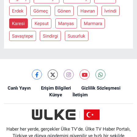
Erdek
Gömeç
Gönen
Havran
İvrindi
Karesi
Kepsut
Manyas
Marmara
Savaştepe
Sindirgi
Susurluk
Canlı Yayın
Erişim Bilgileri
Gizlilik Sözleşmesi
Künye
İletişim
Haber her yerde, gerçekler Ülke TV'de. Ülke TV Haber Portalı,
Türkiye ve dünya gündemini güvenilir ve hızlı bir şekilde