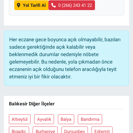
Yol Tarifi Al
0 (266) 243 41 22
Her eczane gece boyunca açık olmayabilir, bazıları
sadece gerektiğinde açık kalabilir veya
beklenmedik durumlar nedeniyle nöbete
gelemeyebilir. Bu nedenle, yola çıkmadan önce
eczanenin açık olduğunu telefon aracılığıyla teyit
etmeniz iyi bir fikir olacaktır.
Balıkesir Diğer İlçeler
Altieylül
Ayvalik
Balya
Bandirma
Bigadiç
Burhaniye
Dursunbey
Edremit