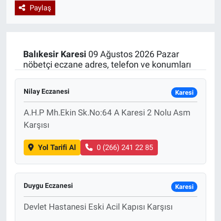
Paylaş
Özel Haberler
Dünya
Haber Arşivi
Yazarlar
Medya
Balıkesir
Karesi
09 Ağustos 2026 Pazar
nöbetçi eczane adres, telefon ve konumları
Özel Haberler
Nilay Eczanesi
Kadın
Karesi
A.H.P Mh.Ekin Sk.No:64 A Karesi 2 Nolu Asm
Erişim Bilgileri
Karşısı
Sağlık
Yol Tarifi Al
0 (266) 241 22 85
Teknoloji
Duygu Eczanesi
Karesi
Ramazan
Devlet Hastanesi Eski Acil Kapısı Karşısı