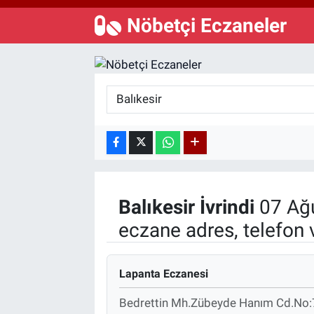
Nöbetçi Eczaneler
Özel Haberler
Dünya
Haber Arşivi
Yazarlar
Medya
Özel Haberler
Kadın
Erişim Bilgileri
Balıkesir
İvrindi
07 Ağ
Sağlık
eczane adres, telefon 
Teknoloji
Lapanta Eczanesi
Ramazan
Bedrettin Mh.Zübeyde Hanım Cd.No: