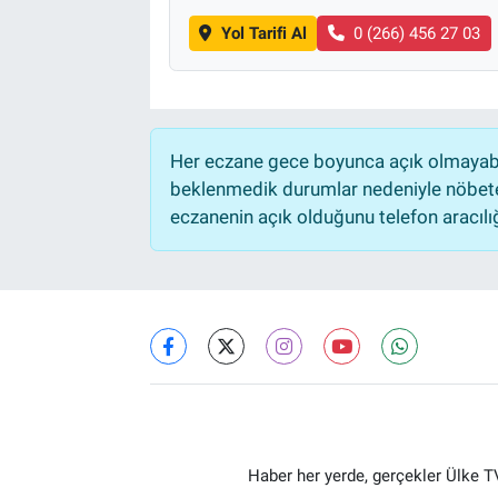
Yol Tarifi Al
0 (266) 456 27 03
Her eczane gece boyunca açık olmayabili
beklenmedik durumlar nedeniyle nöbete
eczanenin açık olduğunu telefon aracılığıy
Haber her yerde, gerçekler Ülke TV