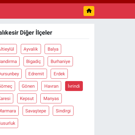
463
%0.07
M ALTIN
.40
%0.45
T100
99
%70
lıkesir Diğer İlçeler
ltieylül
Ayvalik
Balya
Bandirma
Bigadiç
Burhaniye
Dursunbey
Edremit
Erdek
Gömeç
Gönen
Havran
İvrindi
aresi
Kepsut
Manyas
Marmara
Savaştepe
Sindirgi
Susurluk