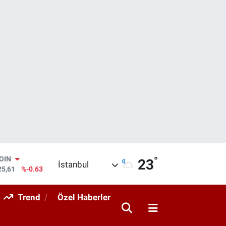
°
COIN
23
İstanbul
25,61
%-0.63
AR
143
%0.16
Trend
Özel Haberler
O
317
%-0.02
RLİN