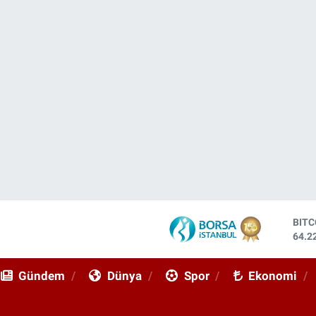
BIT
64.2
DOL
47,7
Gündem
Dünya
Spor
Ekonomi
EUR
55,0
STE