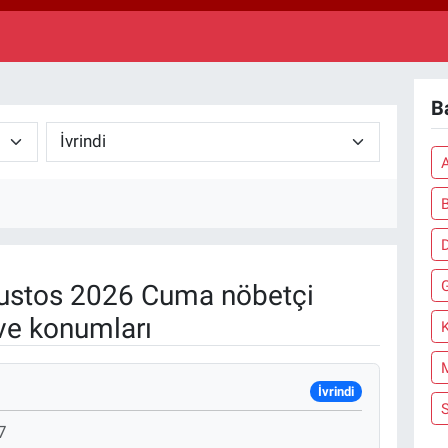
64,2
GRA
6510
BİS
13.7
Ba
A
ustos 2026 Cuma nöbetçi
ve konumları
K
İvrindi
7